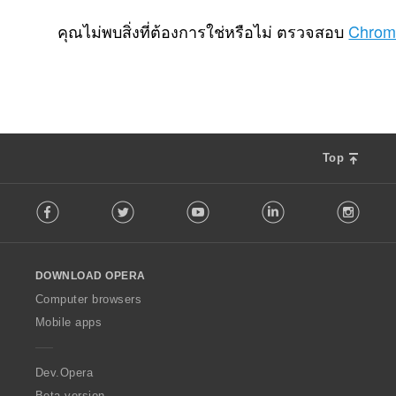
จำ
23
น
คุณไม่พบสิ่งที่ต้องการใช่หรือไม่ ตรวจสอบ
Chrom
ว
น
ค
ะ
แ
น
น
Top
ร
ว
F
ม
Facebook
Twitter
Youtube
LinkedIn
Instag
o
ทั้
l
ง
l
ห
o
ม
DOWNLOAD OPERA
w
ด
O
Computer browsers
:
p
Mobile apps
e
r
a
Dev.Opera
Beta version