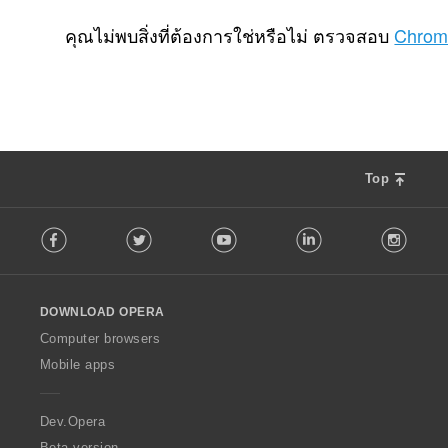
จำ
4
น
คุณไม่พบสิ่งที่ต้องการใช่หรือไม่ ตรวจสอบ
Chrom
ว
น
ค
ะ
แ
น
น
Top
ร
ว
F
ม
Facebook
Twitter
Youtube
LinkedIn
Instag
o
ทั้
l
ง
l
ห
o
ม
DOWNLOAD OPERA
w
ด
O
Computer browsers
:
p
Mobile apps
e
r
a
Dev.Opera
Beta version