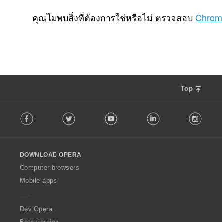
จำ
0
น
คุณไม่พบสิ่งที่ต้องการใช่หรือไม่ ตรวจสอบ
Chrom
ว
น
ค
ะ
แ
น
น
Top
ร
ว
F
ม
Facebook
Twitter
Youtube
LinkedIn
Instag
o
ทั้
l
ง
l
ห
o
ม
DOWNLOAD OPERA
w
ด
O
Computer browsers
:
p
Mobile apps
e
r
a
Dev.Opera
Beta version