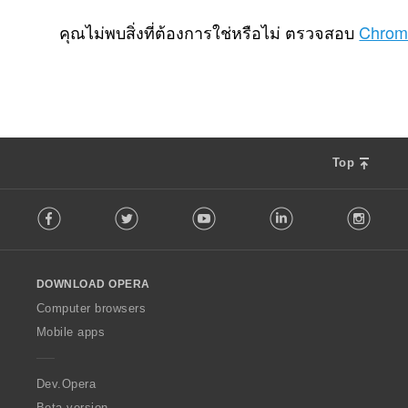
จำ
3
น
คุณไม่พบสิ่งที่ต้องการใช่หรือไม่ ตรวจสอบ
Chrom
ว
น
ค
ะ
แ
น
น
Top
ร
ว
F
ม
Facebook
Twitter
Youtube
LinkedIn
Instag
o
ทั้
l
ง
l
ห
o
ม
DOWNLOAD OPERA
w
ด
O
Computer browsers
:
p
Mobile apps
e
r
a
Dev.Opera
Beta version