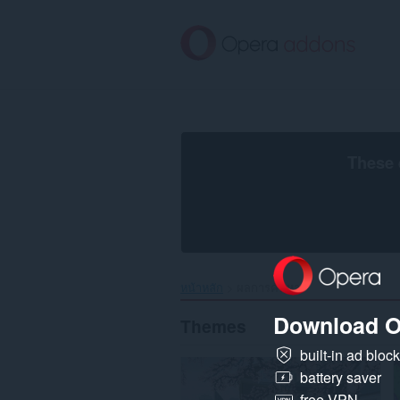
ข้าม
ไป
ที่
เนื้อหา
หลัก
These 
หน้าหลัก
ผลการค้นหา
Download O
Themes
built-in ad bloc
battery saver
free VPN