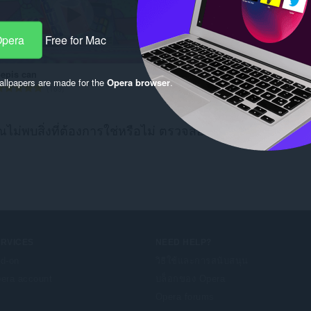
Opera
Free for Mac
epis can
neon funk japan
llpapers are made for the
Opera browser
.
จำ
จำ
169
155
น
น
ว
ว
น
น
ณไม่พบสิ่งที่ต้องการใช่หรือไม่ ตรวจสอบ
Chrome Web Sto
ค
ค
ะ
ะ
แ
แ
น
น
น
น
ร
ร
ว
ว
ม
ม
ERVICES
NEED HELP?
ทั้
ทั้
d-on
วิธีใช้และการสนับสนุน
ง
ง
ห
ห
era account
บล็อกของ Opera
ม
ม
Opera forums
ด
ด