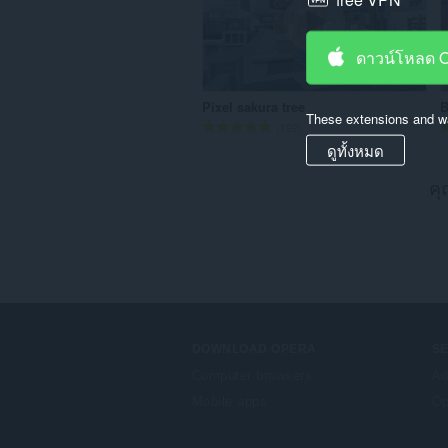
ดาวน์โหลด 
Pixel sakura tree
B
These extensions and wa
จำ
192
น
ดูทั้งหมด
ว
น
คุ
ค
ะ
แ
น
น
ร
ว
ม
DOWNLOAD OPERA
S
ทั้
Computer browsers
Ad
ง
ห
Mobile apps
Op
ม
ด