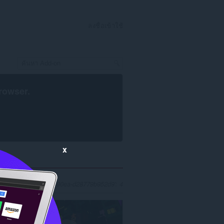
ลงชื่อเข้าใช้
rowser
.
x
8656b6-16d7-459e-90ea-d28779b952d9': 4