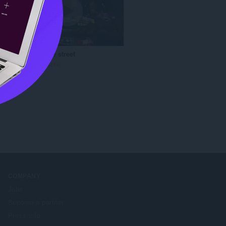
neon japanese street
จำ
219
น
ว
น
re
.
ค
ะ
แ
น
น
ร
ว
ม
COMPANY
ทั้
Jobs
ง
ห
Become a partner
ม
Press info
ด