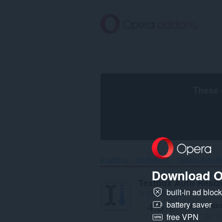
ข้าม
ไป
ที่
เนื้อหา
หลัก
These 
ส่วนขยาย
ประสิทธิภาพ
Textbox Auto Re
Download O
Textbox Auto Resiz
built-in ad bloc
by
christoph142
4.3
battery saver
คะแนนของ
/ 5
free VPN