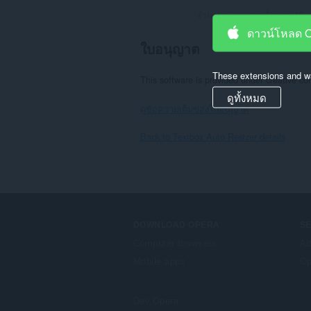
จำนวนคะแนนรวมทั้งหมด:
19
ดาวน์โหลด 
ใบอนุญาต
These extensions and wa
This software is provided under creative 
ดูทั้งหมด
ดูข้อความเต็มของใบอนุญาต
Back to Textbox Auto Resizer details
DOWNLOAD OPERA
S
Computer browsers
Ad
Mobile apps
Op
Dev.Opera