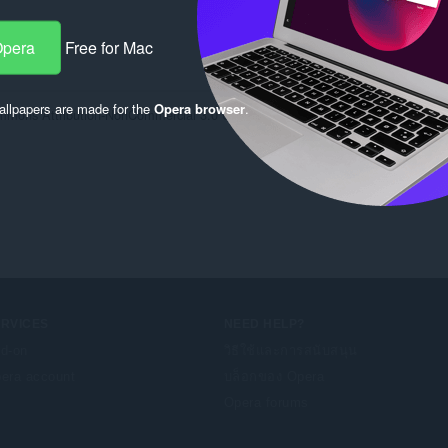
Opera
Free for Mac
llpapers are made for the
Opera browser
.
commons Attribution-NonCommercial 3.0 Unported license
ERVICES
NEED HELP?
d-on
วิธีใช้และการสนับสนุน
era account
บล็อกของ Opera
Opera forums