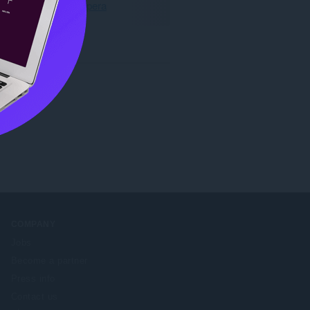
ดาวน์โหลด Opera
COMPANY
Jobs
Become a partner
Press info
Contact us