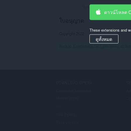
จำนวนคะแนนรวมทั้งหมด:
0
ดาวน์โหลด 
ใบอนุญาต
These extensions and wa
Copyright 2022
ดูทั้งหมด
Back to Юзабилити тест рекордер v2 deta
DOWNLOAD OPERA
S
Computer browsers
Ad
Mobile apps
Op
Dev.Opera
Beta version