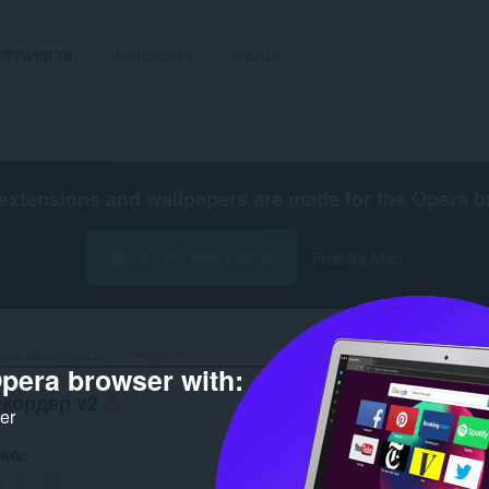
ส่วนขยาย
Wallpapers
พัฒนา
extensions and wallpapers are made for the
Opera b
ดาวน์โหลด Opera
Free for Mac
ест рекордер v2‎
ใบอนุญาต
pera browser with:
екордер v2
ker
คุณ