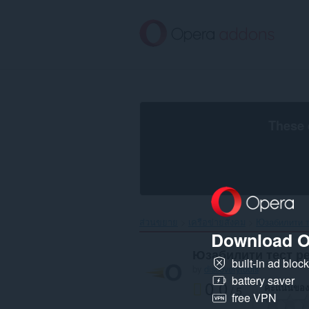
ข้าม
ไป
ที่
เนื้อหา
หลัก
These 
ส่วนขยาย
เครือข่ายสังคม
Юзабилити т
Download O
Юзабилити тест р
built-in ad bloc
by
discoverytools
battery saver
0.0
คะแนนของ
/ 5
free VPN