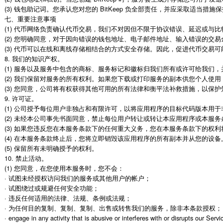
(3) 钱包助记词。您承认您对您的 BitKeep 负全部责任，并应采取适当措
七、重要注意事项

(1) 代币网络负责确认代币交易，我们不对因但不限于协议错误、延迟或与
(2) 您明确同意，对于因向错误的钱包地址、电子邮件地址、输入错误的
(3) 代币可以在线和离线存储相结合的方式安全存储。因此，促进代币交易可能
8. 我们的知识产权。

(1) 服务以及服务中包含的商标、服务标记和徽标归我们所有或许可给我们
(2) 我们保留对服务的所有权利。如果您下载或打印服务的副本供您个人使
(3) 您同意，公司将有权获得其他可用的所有法律和衡平法补救措施，以保
9. 许可证。

(1) 公司授予每位用户非独占和有限许可，以将应用程序的目标代码版本
(2) 未经本公司事先书面同意，禁止每位用户转让或转让本应用程序或本服务
(3) 如果您违反您在本服务条款下的任何重大义务，您在本服务条款下的权利
(4) 在本服务条款终止后，您将立即销毁该应用程序的所有副本并从您的设备
(5) 保留所有未明确授予的权利。

10. 禁止活动。

(1) 您同意，在您使用本服务时，您不会：

· 试图未经授权访问我们的服务或其他用户的帐户；

· 试图绕过或规避任何安全功能；

· 违反任何适用的法律、法规、条例或法规；

· 为任何目的复制、复制、复制、出售或转售我们的服务，除非本条款授权；

· engage in any activity that is abusive or interferes with or disrupts our Servic