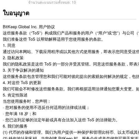
จำนวนคะแนนรวมทั้งหมด:
10
ใบอนุญาต
BitKeep Global Inc. 用户协议

这些服务条款（“ToS”）构成我们产品和服务的用户（“用户”或“您”）与公司（“我们
我们准备这些 ToS 以帮助解释适用于您使用服务的条款。

1. 同意

通过访问本网站、下载应用程序或以其他方式使用服务，即表示您同意受这些 
2. 隐私政策

我们的隐私政策是这些 ToS 的一部分并受其管辖。同意这些服务条款，即
3. 关于争议解决的通知

这些服务条款包含管理您和我们可能对彼此提出的索赔如何解决的规定，包括
4. 对这些 ToS 的更新

我们可能会不时修改这些服务条款。我们将根据适用法律通知您重大变更。如果
5. 肯定性陈述

当您使用服务时，您声明：

· 您对服务的使用不违反任何适用的法律或法规；

· 您年满 18 岁；和

· 您已达到足够的法定年龄或具有合法加入这些 ToS 的法律能力。

6. 我们的服务

(1) 代币的存储和管理。我们为用户提供一种保护和管理比特币、以太币
(2) 钱包地址和私钥。当您创建 BitKeep 时，服务会生成并存储您