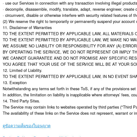
· use our Services in connection with any transaction involving illegal products 
· decompile, disassemble, modify, translate, adapt, reverse engineer, create de
· circumvent, disable or otherwise interfere with security related features of th
(2) We reserve the right to temporarily or permanently suspend your account or 
11. Disclaimer of Warranties

TO THE EXTENT PERMITTED BY APPLICABLE LAW, ALL MATERIALS O
TO THE EXTENT PERMITTED BY APPLICABLE LAW, WE MAKE NO WAR
WE ASSUME NO LIABILITY OR RESPONSIBILITY FOR ANY (A) ERRO
BY OPERATING THE SERVICE, WE DO NOT REPRESENT OR IMPLY TH
WE CANNOT GUARANTEE AND DO NOT PROMISE ANY SPECIFIC RESU
YOU AGREE THAT YOUR USE OF THE SERVICE WILL BE AT YOUR SO
12. Limited of Liability.

TO THE EXTENT PERMITTED BY APPLICABLE LAW, IN NO EVENT SH
13. Exception

Notwithstanding any terms set forth in these ToS, if any of the provisions set
In addition, the limitation on liability is inapplicable where attorneys’ fees,
14. Third Party Sites.

The Service may contain links to websites operated by third parties ("Third P
The availability of these links on the Service does not represent, warrant or
ดูข้อความเต็มของใบอนุญาต