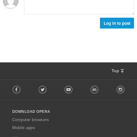
:
น
ง
ร
ห
ว
ม
ม
Log in to post
ด
ทั้
:
ง
ห
ม
ด
:
Top
F
Facebook
Twitter
Youtube
LinkedIn
Instag
o
l
l
o
DOWNLOAD OPERA
w
O
Computer browsers
p
Mobile apps
e