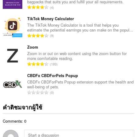
bagpacks that suits you and fulfill your all requirements.
ค
จำ
4
ะ
น
แ
ว
TikTok Money Calculator
น
น
The TikTok Money Calculator is a tool that helps you
น
estimate the potential earnings you can make on the popul...
ค
ร
จำ
9
ะ
ว
น
แ
ม
ว
Zoom
น
ทั้
น
Zoom in or out on web content using the zoom button for
น
ง
more comfortable reading.
ค
ร
จำ
ห
193
ะ
ว
น
ม
แ
ม
ว
CBDFx CBDForPets Popup
ด
น
ทั้
น
:
CBDFx CBDForPets Popup extension support the health and
น
ง
well-being of pets.
ค
ร
จำ
ห
0
ะ
ว
น
ม
แ
ม
ว
ด
คำติชมจากผู้ใช้
น
ทั้
น
:
น
ง
ค
ร
ห
Comments: 0
ะ
ว
ม
แ
ม
ด
น
ทั้