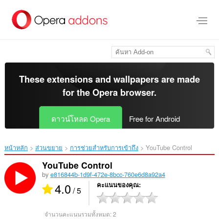
ข้าม
ไป
ที่
เนื้อหา
หลัก
These extensions and wallpapers are made
for the
Opera browser
.
ดาวน์โหลด Opera
Free for Android
หน้าหลัก
ส่วนขยาย
การช่วยสำหรับการเข้าถึง
YouTube Control‎
YouTube Control
by
e816844b-1d9f-472e-8bcc-760e6d8a92a4
4.0
คะแนนของคุณ
/ 5
จำนวนคะแนนรวมทั้งหมด:
2