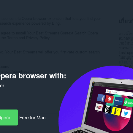
user-centric Opera browser extension that lets you find your
เกี่ย
 search experience powered by Bing.
d agree to install Your Best Streams Context Search Opera
ดาวน์โ
 the Terms and Privacy Policy.
หมวดหมู่
เวอร์ชัน
ขนาด
1
. Your Best Streams will offer you first-rate custom search
Last up
ใบอนุญ
นโยบายค
s.com/
เว็บไซต์
ms.com/about-search/...
หน้าการ
pera browser with:
Rela
ker
Opera
Free for Mac