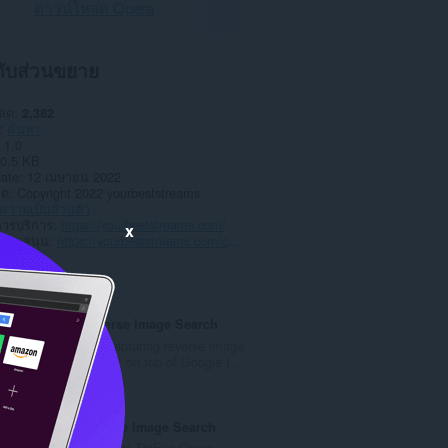
ดาวน์โหลด Opera
วกับส่วนขยาย
หลด
2,382
ค้นหา
1.0
0.5 KB
date
12 เมษายน 2022
าต
Copyright 2022 yourbeststreams
วามเป็นส่วนตัว
การบริการ
https://yourbeststreams.com/
x
สนับสนุน
https://yourbeststreams.com/contact-us
ted
Google Reverse Image Search
is a powerful capturing reverse image
search tool built on top of Google I...
จำ
11
น
ว
TinEye Reverse Image Search
น
This is the official TinEye Opera