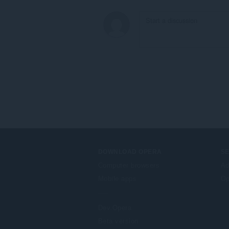
DOWNLOAD OPERA
S
Computer browsers
Ad
Mobile apps
Op
Dev.Opera
Beta version