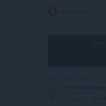
ข้าม
ไป
ที่
เนื้อหา
หลัก
These 
หน้าหลัก
ส่วนขยาย
ค้นหา
Your Best 
Your Best Streams 
by
yourbeststreams
0.0
คะแนนขอ
/ 5