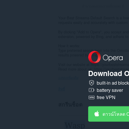
จำนวนคะแนนรวมทั้งหมด:
0
Your Best Streams Default Search is a free 
requests easily and accurately with custom
By clicking "Add to Opera", you accept an
extension, powered by Bing, and adhere to
How it works:
Type preferred search term into the Omnibox
results powered by Bing.
Visit our website at https://yourbeststream
Read more about us: https://yourbeststrea
Download O
แสดงเพิ่มเติม
built-in ad bloc
สิทธิ์
battery saver
free VPN
ส่วน
สกรีนช็อต
ขยาย
นี้
ดาวน์โหลด 
สามารถ
เข้า
ถึง
แท็บ