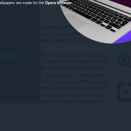
llpapers are made for the
Opera browser
.