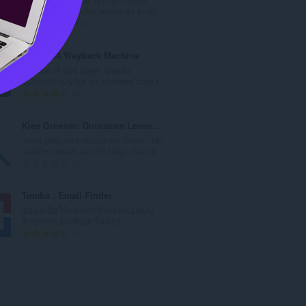
ค
extension. Find out where an imag...
ะ
จำ
134
แ
น
น
ว
Error 404 Wayback Machine
น
น
In case of 404 page, checks
ร
ค
automatically for an archived copy i...
ว
ะ
จำ
4
ม
แ
น
ทั้
น
ว
Kies Groener: Duurzaam Leven Tips, Blogs, etc.
ง
น
น
Jouw gids voor duurzaam leven - het
ห
ร
ค
laatste nieuws van de blog, duurza...
ม
ว
ะ
จำ
0
ด
ม
แ
น
:
ทั้
น
ว
Tomba : Email Finder
ง
น
น
ข้อมูลเพื่อให้พลังงานทั้งหมดของคุณ
ห
ร
ค
ด้วยการคลิกเพียงครั้งเดียว.
ม
ว
ะ
จำ
1
ด
ม
แ
น
:
ทั้
น
ว
ง
น
น
ห
ร
ค
ม
ว
ะ