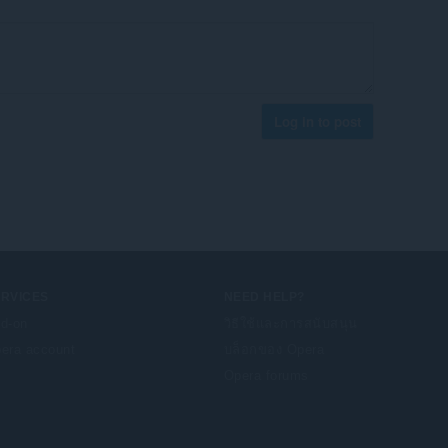
Log in to post
ERVICES
NEED HELP?
d-on
วิธีใช้และการสนับสนุน
era account
บล็อกของ Opera
Opera forums