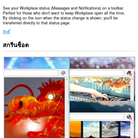
See your Workplace status (Messages and Notifications) on a toolbar.
Perfect for those who don't want to keep Workplace open all the time.
By clicking on the icon when the status change is shown, you'll be
transferred directly to that status page.
สิทธิ์
สกรีนช็อต
ส่วน
ขยาย
นี้
สามารถ
เข้า
ถึง
ข้อมูล
ของ
คุณ
ใน
บาง
เว็บไซต์
ส่วน
ขยาย
นี้
สามารถ
เข้า
ถึง