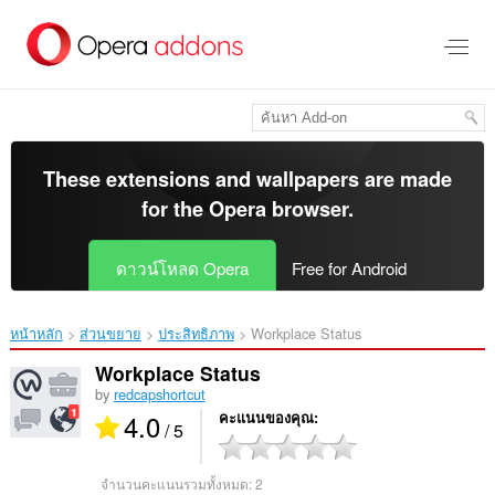
ข้าม
ไป
ที่
เนื้อหา
หลัก
These extensions and wallpapers are made
for the
Opera browser
.
ดาวน์โหลด Opera
Free for Android
หน้าหลัก
ส่วนขยาย
ประสิทธิภาพ
Workplace Status‎
Workplace Status
by
redcapshortcut
4.0
คะแนนของคุณ
/ 5
จำนวนคะแนนรวมทั้งหมด:
2