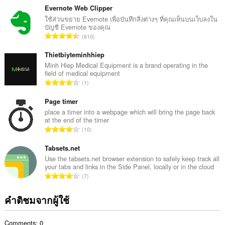
ว
Evernote Web Clipper
น
ใช้ส่วนขยาย Evernote เพื่อบันทึกสิ่งต่างๆ ที่คุณเห็นบนเว็บลงใน
บัญชี Evernote ของคุณ
ค
จำ
610
ะ
น
แ
ว
Thietbiyteminhhiep
น
น
Minh Hiep Medical Equipment is a brand operating in the
น
field of medical equipment
ค
ร
จำ
1
ะ
ว
น
แ
ม
ว
Page timer
น
ทั้
น
place a timer into a webpage which will bring the page back
น
ง
at the end of the timer
ค
ร
จำ
ห
10
ะ
ว
น
ม
แ
ม
ว
Tabsets.net
ด
น
ทั้
น
:
Use the tabsets.net browser extension to safely keep track all
น
ง
your tabs and links in the Side Panel, locally or in the cloud
ค
ร
จำ
ห
7
ะ
ว
น
ม
แ
ม
ว
ด
คำติชมจากผู้ใช้
น
ทั้
น
:
น
ง
ค
ร
ห
Comments: 0