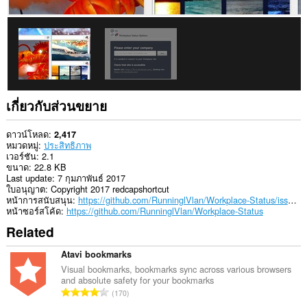
แท็บ
และ
กิจกรรม
การ
ท่อง
เว็บ
ของ
คุณ
เกี่ยวกับส่วนขยาย
ดาวน์โหลด
2,417
หมวดหมู่
ประสิทธิภาพ
เวอร์ชัน
2.1
ขนาด
22.8 KB
Last update
7 กุมภาพันธ์ 2017
ใบอนุญาต
Copyright 2017 redcapshortcut
หน้าการสนับสนุน
https://github.com/RunninglVlan/Workplace-Status/issues
หน้าซอร์สโค้ด
https://github.com/RunninglVlan/Workplace-Status
Related
Atavi bookmarks
Visual bookmarks, bookmarks sync across various browsers
and absolute safety for your bookmarks
จำ
170
น