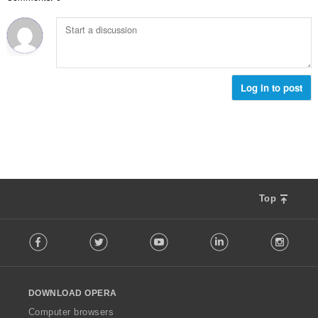
ะ
ว
ม
แ
ม
ด
น
ทั้
:
น
ง
ร
ห
ว
ม
ม
Log in to post
ด
ทั้
:
ง
ห
ม
ด
:
Top
F
Facebook
Twitter
Youtube
LinkedIn
Instag
o
l
l
o
DOWNLOAD OPERA
w
O
Computer browsers