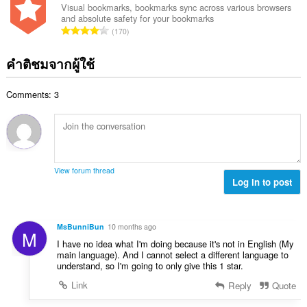
ทั้
น
:
Visual bookmarks, bookmarks sync across various browsers
น
ง
and absolute safety for your bookmarks
ค
ร
จำ
ห
170
ะ
ว
น
ม
แ
ม
ว
ด
คำติชมจากผู้ใช้
น
ทั้
น
:
น
ง
ค
ร
ห
Comments: 3
ะ
ว
ม
แ
ม
ด
น
ทั้
:
น
ง
ร
ห
ว
ม
View forum thread
ม
Log in to post
ด
ทั้
:
ง
ห
MsBunniBun
10 months ago
M
ม
I have no idea what I'm doing because it's not in English (My
ด
main language). And I cannot select a different language to
:
understand, so I'm going to only give this 1 star.
Link
Reply
Quote