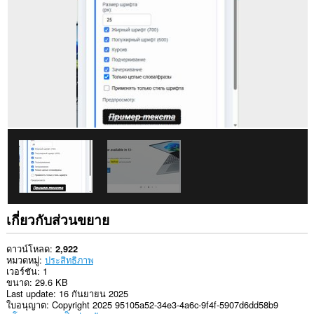
ใน
เว็บไซต์
ทั้งหมด
ส่วน
ขยาย
นี้
สามารถ
เข้า
ถึง
แท็บ
และ
กิจกรรม
การ
ท่อง
เว็บ
ของ
คุณ
เกี่ยวกับส่วนขยาย
ดาวน์โหลด
2,922
หมวดหมู่
ประสิทธิภาพ
เวอร์ชัน
1
ขนาด
29.6 KB
Last update
16 กันยายน 2025
ใบอนุญาต
Copyright 2025 95105a52-34e3-4a6c-9f4f-5907d6dd58b9