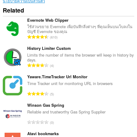
นโยบายความเป็นส่วนตัว
Related
Evernote Web Clipper
ใช้ส่วนขยาย Evernote เพื่อบันทึกสิ่งต่างๆ ที่คุณเห็นบนเว็บลงใน
บัญชี Evernote ของคุณ
จำ
610
น
ว
History Limiter Custom
น
Limits the number of items the browser will keep in history by
days.
ค
จำ
4
ะ
น
แ
ว
Yaware.TimeTracker Url Monitor
น
น
Time Tracker unit for monitoring URL in browsers
น
ค
ร
จำ
5
ะ
ว
น
แ
ม
ว
Winson Gas Spring
น
ทั้
น
Reliable and trustworthy Gas Spring Supplier
น
ง
ค
ร
จำ
ห
0
ะ
ว
น
ม
แ
ม
ว
Atavi bookmarks
ด
น