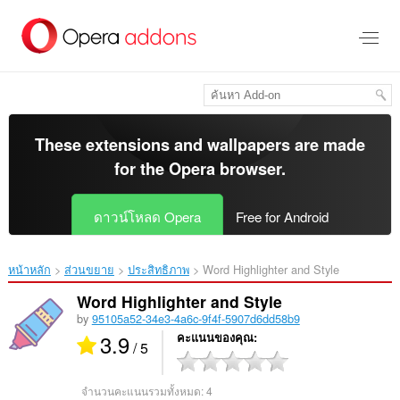
ข้าม
ไป
ที่
เนื้อหา
หลัก
These extensions and wallpapers are made
for the
Opera browser
.
ดาวน์โหลด Opera
Free for Android
หน้าหลัก
ส่วนขยาย
ประสิทธิภาพ
Word Highlighter and Style‎
Word Highlighter and Style
by
95105a52-34e3-4a6c-9f4f-5907d6dd58b9
3.9
คะแนนของคุณ
/ 5
จำนวนคะแนนรวมทั้งหมด:
4