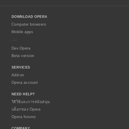
l
l
o
DOWNLOAD OPERA
w
O
Computer browsers
p
Mobile apps
e
r
a
Dev.Opera
Beta version
SERVICES
Add-on
Opera account
NEED HELP?
วิธีใช้และการสนับสนุน
บล็อกของ Opera
Opera forums
COMPANY