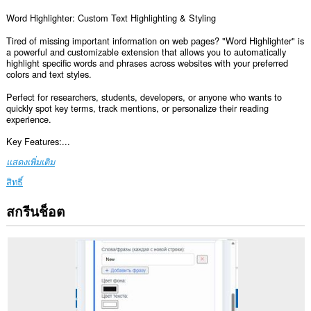
Word Highlighter: Custom Text Highlighting & Styling
Tired of missing important information on web pages? "Word Highlighter" is
a powerful and customizable extension that allows you to automatically
highlight specific words and phrases across websites with your preferred
colors and text styles.
Perfect for researchers, students, developers, or anyone who wants to
quickly spot key terms, track mentions, or personalize their reading
experience.
Key Features:...
แสดงเพิ่มเติม
สิทธิ์
สกรีนช็อต
ส่วน
ขยาย
นี้
สามารถ
เข้า
ถึง
ข้อมูล
ของ
คุณ