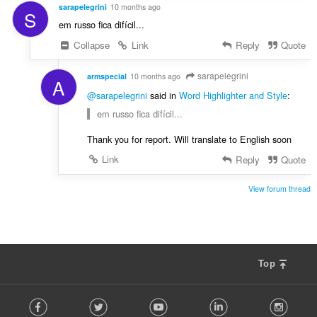
sarapelegrini
10 months ago
S
em russo fica difícil...
Collapse
Link
Reply
Quote
sarapelegrini
armspecial
10 months ago
A
@sarapelegrini
said in
Word Highlighter and Style
:
em russo fica difícil...
Thank you for report. Will translate to English soon
Link
Reply
Quote
View forum thread
Top
F
Facebook
Twitter
Youtube
LinkedIn
Instag
o