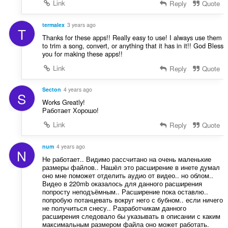
Link
Reply
Quote
termalex
3 years ago
T
Thanks for these apps!! Really easy to use! I always use them
to trim a song, convert, or anything that it has in it!! God Bless
you for making these apps!!
Link
Reply
Quote
Secton
4 years ago
S
Works Greatly!
Работает Хорошо!
Link
Reply
Quote
num
4 years ago
N
Не работает.. Видимо рассчитано на очень маленькие
размеры файлов.. Нашёл это расширение в инете думал
оно мне поможет отделить аудио от видео.. но облом..
Видео в 220mb оказалось для данного расширения
попросту неподъёмным.. Расширение пока оставлю..
попробую потанцевать вокруг него с бубном.. если ничего
не получиться снесу.. Разработчикам данного
расширения следовало бы указывать в описании с каким
максимальным размером файла оно может работать.