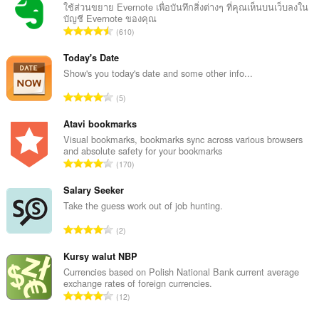
ใช้ส่วนขยาย Evernote เพื่อบันทึกสิ่งต่างๆ ที่คุณเห็นบนเว็บลงใน
บัญชี Evernote ของคุณ
จำ
610
น
ว
Today's Date
น
Show's you today's date and some other info...
ค
จำ
5
ะ
น
แ
ว
Atavi bookmarks
น
น
Visual bookmarks, bookmarks sync across various browsers
น
and absolute safety for your bookmarks
ค
ร
จำ
170
ะ
ว
น
แ
ม
ว
Salary Seeker
น
ทั้
น
Take the guess work out of job hunting.
น
ง
ค
ร
จำ
ห
2
ะ
ว
น
ม
แ
ม
ว
Kursy walut NBP
ด
น
ทั้
น
:
Currencies based on Polish National Bank current average
น
ง
exchange rates of foreign currencies.
ค
ร
จำ
ห
12
ะ
ว
น
ม
แ