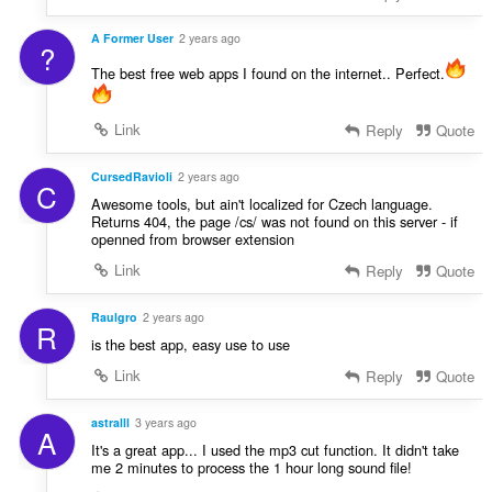
A Former User
2 years ago
?
The best free web apps I found on the internet.. Perfect.
Link
Reply
Quote
CursedRavioli
2 years ago
C
Awesome tools, but ain't localized for Czech language.
Returns 404, the page /cs/ was not found on this server - if
openned from browser extension
Link
Reply
Quote
Raulgro
2 years ago
R
is the best app, easy use to use
Link
Reply
Quote
astralll
3 years ago
A
It's a great app... I used the mp3 cut function. It didn't take
me 2 minutes to process the 1 hour long sound file!