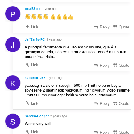
paul53-gg
1 year ago
P
Link
Reply
Quote
JeffZer4s-PC
1 year ago
J
a principal ferramenta que uso em vosso site, que é a
gravação de tela, não existe na extensão.. isso é muito ruim
para mim.. triste..
Link
Reply
Quote
kullanici1237
2 years ago
K
yapacağınız sistemi seveyim 500 mb limit ne bunu başta
söylesene 2 saattir edit yapıyorum indir diyorum video indirme
limiti 500 mb diyor eğer hakkım varsa helal etmiyorum.
Link
Reply
Quote
Sandra-Cooper
2 years ago
S
Works very well
Link
Reply
Quote