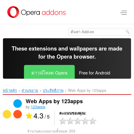
ข้าม
ไป
ที่
เนื้อหา
หลัก
These extensions and wallpapers are made
for the
Opera browser
.
ดาวน์โหลด Opera
Free for Android
หน้าหลัก
ส่วนขยาย
ประสิทธิภาพ
Web Apps by 123apps‎
Web Apps by 123apps
by
123apps
4.3
คะแนนของคุณ
/ 5
จำนวนคะแนนรวมทั้งหมด:
203