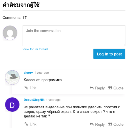
ม
ว
ด
คำติชมจากผู้ใช้
น
ทั้
น
:
น
ง
ค
ร
ห
Comments: 17
ะ
ว
ม
แ
ม
ด
น
ทั้
:
น
ง
ร
ห
ว
ม
View forum thread
ม
Log in to post
ด
ทั้
:
ง
ห
aicorv
1 year ago
ม
Классная программка
ด
:
Link
Reply
Quote
DeputOlegNik
1 year ago
D
не работает выделение при попытке удалить логотип с
видео, сразу чёрный экран. Кто знает секрет ? что я
делаю не так ?
Link
Reply
Quote