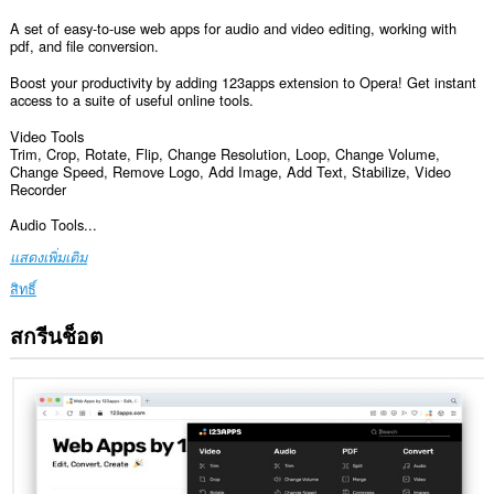
A set of easy-to-use web apps for audio and video editing, working with
pdf, and file conversion.
Boost your productivity by adding 123apps extension to Opera! Get instant
access to a suite of useful online tools.
Video Tools
Trim, Crop, Rotate, Flip, Change Resolution, Loop, Change Volume,
Change Speed, Remove Logo, Add Image, Add Text, Stabilize, Video
Recorder
Audio Tools...
แสดงเพิ่มเติม
สิทธิ์
สกรีนช็อต
ส่วน
ขยาย
นี้
สามารถ
เข้า
ถึง
ข้อมูล
ของ
คุณ