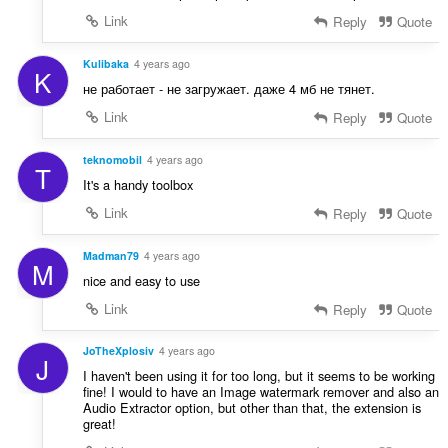
Link
Reply
Quote
Kulibaka
4 years ago
K
не работает - не загружает. даже 4 мб не тянет.
Link
Reply
Quote
teknomobil
4 years ago
T
It's a handy toolbox
Link
Reply
Quote
Madman79
4 years ago
M
nice and easy to use
Link
Reply
Quote
JoTheXplosiv
4 years ago
J
I haven't been using it for too long, but it seems to be working
fine! I would to have an Image watermark remover and also an
Audio Extractor option, but other than that, the extension is
great!