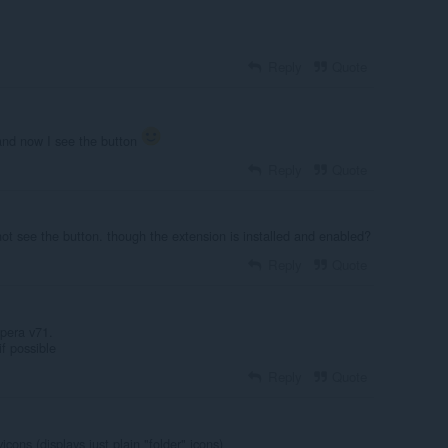
Reply
Quote
and now I see the button
Reply
Quote
ot see the button. though the extension is installed and enabled?
Reply
Quote
pera v71.
if possible
Reply
Quote
vicons (displays just plain "folder" icons)