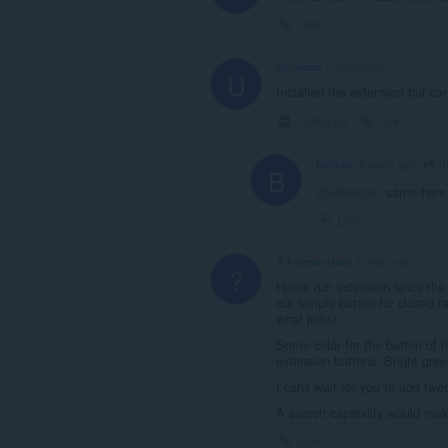
Link
ultramax
5 years ago
U
Installed the extension but can
Collapse
Link
u
b00blik
5 years ago
B
@ultramax
: same here
Link
A Former User
5 years ago
?
Home run extension since the 
our simple button for closed ta
what jerks).
Some color for the button of th
extension buttons. Bright gre
I can't wait for you to add favi
A search capability would make
Link