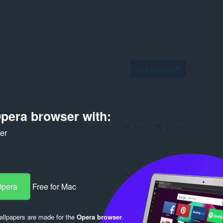
Log in to post
pera browser with:
обновления
Reply
Quote
ker
Reply
Quote
Opera
Free for Mac
llpapers are made for the
Opera browser
.