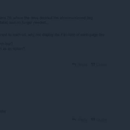
era 70; where the devs decided the aforementioned flag
-tabs) was no longer needed...
 next to each url, why not display the Fav-Icon of each page like
rch bar?
n as an option?
Reply
Quote
tabs
Reply
Quote