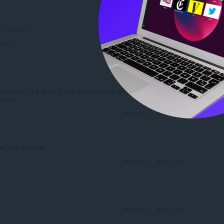
Reply
Quote
Samarru
 too.
Reply
Quote
tension 0.1.9 doesn't work properly on 2 different PCs (without
them).
Reply
Quote
er with favicons
Reply
Quote
Reply
Quote