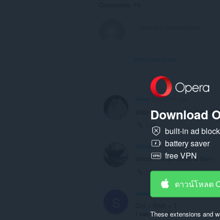
Comments: 19
View forum thread
Ineee
11 months ago
Download O
радует, что есть недавние 
Link
built-in ad bloc
battery saver
jizininez
1 year ago
free VPN
simples, mas funciona bem
Link
ดาวน์โหลด 
Samarru
2 years ago
S
Ctrl + Shift + T
I use it every day
These extensions and wa