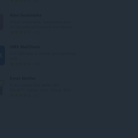
จำ
13
แ
น
น
ว
Atavi bookmarks
น
น
Visual bookmarks, bookmarks sync
ร
ค
across various browsers and absolu...
ว
ะ
จำ
170
ม
แ
น
ทั้
น
ว
GMX MailCheck
ง
น
น
The safe way to access your personal
ห
ร
ค
mail.
ม
ว
ะ
จำ
200
ด
ม
แ
น
:
ทั้
น
ว
Email Notifier
ง
น
น
A lite notifier that works with
ห
ร
ค
Gmail™, Yahoo, Live, iCloud, Mail...
ม
ว
ะ
จำ
20
ด
ม
แ
น
:
ทั้
น
ว
ง
น
น
ห
ร
ค
ม
ว
ะ
ด
ม
แ
:
ทั้