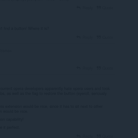
Reply
Quote
't find a button! Where it is?
Reply
Quote
ltramax
Reply
Quote
current opera developers apparently hate opera users and took
bs, as well as the flag to restore the button (eyeroll, seriously
is extension would be nice, since it has to sit next to other
en would be nice.
con capability!
 it perfect.
Reply
Quote