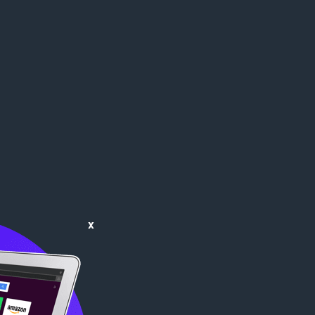
น
ง
น
ห
ร
ม
ว
ด
ม
:
ทั้
ง
ห
ม
ด
:
x