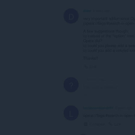
dlder
6 years ago
D
very important addon since Op
(opera://flags/#search-in-open
A few suggestions though:
o) instead of the "option" icon
Opera did?
o) could you please add a sea
o) could you add a colored ico
Thanks!!
Link
A Former User
6 years ago
?
This post is deleted!
Link
lucianconstantin91
6 years ago
L
opera://flags/#search-in-open-
Collapse
Link