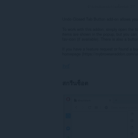
จำนวนคะแนนรวมทั้งหมด:
27
Undo Closed Tab Button add-on allows you 
To work with this addon, simply open the to
items are shown in the popup, but you can 
fav-icon (if available). There is also a butt
If you have a feature request or found a bug
homepage (https://mybrowseraddon.com/un
สิทธิ์
ส่วน
สกรีนช็อต
ขยาย
นี้
สามารถ
เข้า
ถึง
แท็บ
และ
กิจกรรม
การ
ท่อง
เว็บ