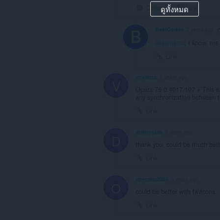
Collapse
Link
ดูทั้งหมด
BestCodes
2 years ago
@samarru
: I know, me
Link
vovancs
5 years ago
V
Opera 76.0.4017.107 + This ex
any synchronization between 
Link
dmitrystas
5 years ago
D
thank you. could be much bett
Link
operatic2005
5 years ago
O
could be better with favicons
Link