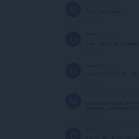
kubi07
5 years ago
K
Thank you so much!
Link
ultramax
5 years ago
U
Oups. I had to Pin extension 
Link
ultramax
5 years ago
U
Can anyone tell me why I do n
Link
MediocreEgg
5 years ago
M
a must have extension since o
dev, i love u! add favicons pls 
Link
damczyn
5 years ago
D
It works, but it misses sites fa