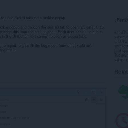
to undo closed tabs via a toolbar popup.
เกี่ย
olbar popup and click on the desired tab to open. By default, 25
change this from the options page. Each item has a title and a
ดาวน์โ
on in the UI (bottom-left corner) to open all closed tabs.
หมวดหมู่
เวอร์ชัน
 to report, please fill the bug report form on the add-on's
ขนาด
3
do.html).
Last up
ใบอนุญ
หน้าการ
Rela