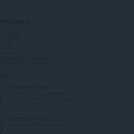
ดาวน์โหลด Opera
วกับส่วนขยาย
หลด
23,106
ประสิทธิภาพ
0.2.4
7.9 KB
date
2 มีนาคม 2026
าต
Copyright 2026 andy-portmen
สนับสนุน
https://mybrowseraddon.com/undo.html
ted
Evernote Web Clipper
ใช้ส่วนขยาย Evernote เพื่อบันทึกสิ่ง
ต่างๆ ที่คุณเห็นบนเว็บลงในบัญชี Eve...
จำ
610
น
ว
Wrona History Menu
น
Restore, filter or remove recently
ค
closed tabs, windows and history in...
ะ