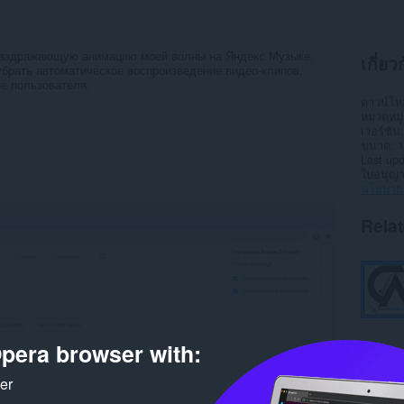
раздражающую анимацию моей волны на Яндекс Музыке,
เกี่ย
убрать автоматическое воспроизведение видео-клипов,
не пользователя.
ดาวน์โ
หมวดหมู่
เวอร์ชัน
ขนาด
1
Last up
ใบอนุญ
นโยบายค
Rela
pera browser with:
ker