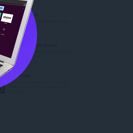
จำ
193
แ
น
น
ว
Jitter Click Test
น
น
Jitter Click Test – learn how to jitter
ร
ค
click safely.
ว
ะ
จำ
0
ม
แ
น
ทั้
น
ว
Simple Bookmark Sidebar
ง
น
น
This extension shows your bookmarks
ห
ร
ค
in Opera's sidebar.
ม
ว
ะ
จำ
14
ด
ม
แ
น
:
ทั้
น
ว
APK Sheep
ง
น
น
Get search information for all your
ห
ร
ค
favorite Barn Find In Offroad Outla...
ม
ว
ะ
จำ
3
ด
ม
แ
น
:
ทั้
น
ว
ง
น
น
ห
ร
ค
ม
ว
ะ
ด
ม
แ
:
ทั้