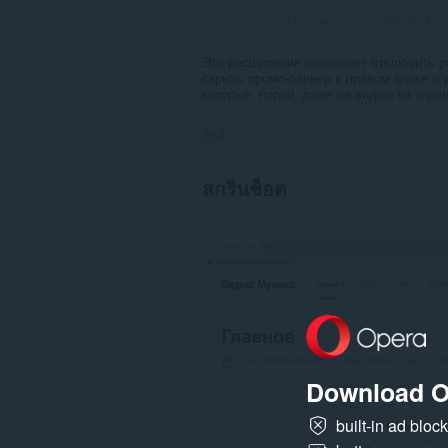
จำนวนคะแนนรวมทั้งหมด:
3
Это расширение позволяет отключить 
скрыть промо-баннер в правом блоке и 
которые, порой, даже не видны на экра
สิทธิ์
ส่วน
สกรีนช็อต
ขยาย
นี้
สามารถ
เข้า
ถึง
ข้อมูล
ของ
คุณ
ใน
บาง
เว็บไซต์
Download O
built-in ad bloc