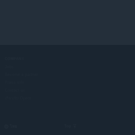
COMPANY
Jobs
Become a partner
Press info
Contact us
เกี่ยวกับ Opera
Select
Top
your