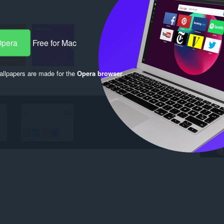
Opera
Free for Mac
llpapers are made for the
Opera browser
.