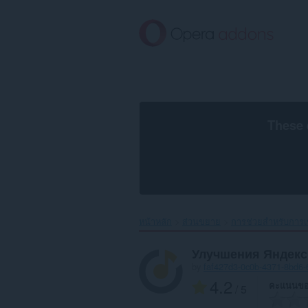
ข้าม
ไป
ที่
เนื้อหา
หลัก
These 
หน้าหลัก
ส่วนขยาย
การช่วยสำหรับการเข
Улучшения Яндекс
by
faf427d3-0c0b-4371-8bd6
4.2
คะแนนขอ
/ 5