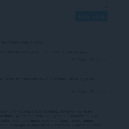
Log in to post
где строка кода, плеер?
хочется быстрый доступ. Не переключать вкладку.
Reply
Quote
м. Всего три галочки можно выставить, но ни одна не
Reply
Quote
ором почти всегда открыта Яндекс Музыка и если не
ю анимацию моей волны, то спустя час левый глаз уже
а работаешь за компьютером весь день, то постоянно
ера в сайдбаре унылые лица инстасамок и шаманов, тоже