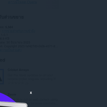
ดาวน์โหลด Opera
วกับส่วนขยาย
หลด
5,584
การช่วยสำหรับการเข้าถึง
1.0.1
8.9 KB
date
30 มิถุนายน 2023
าต
Copyright 2023 faf427d3-0c0b-4371-8bd6-693137c1fb68
วามเป็นส่วนตัว
ted
Cricket Arroyo
Get the latest updates on all your
favorite cricket leagues, including P...
จำ
0
น
x
ว
Zoom
น
Zoom in or out on web content using
ค
the zoom button for more comforta...
ะ