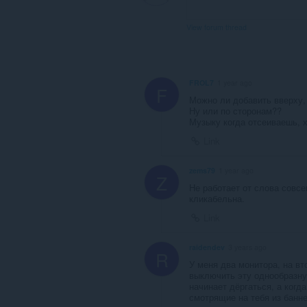
View forum thread
FROL7
1 year ago
F
Можно ли добавить вверху, 
Ну или по сторонам??
Музыку когда отсеиваешь, 
Link
zems79
1 year ago
Z
Не работает от слова совсе
кликабельна.
Link
raidendev
3 years ago
R
У меня два монитора, на вт
выключить эту однообразну
начинает дёргаться, а когд
смотрящие на тебя из банн