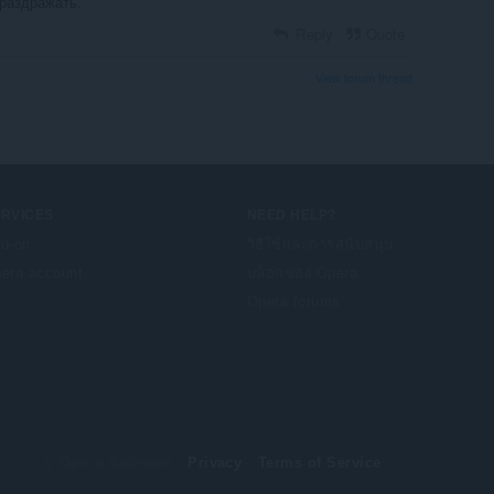
раздражать.
Reply
Quote
View forum thread
ERVICES
NEED HELP?
d-on
วิธีใช้และการสนับสนุน
era account
บล็อกของ Opera
Opera forums
© Opera Software
Privacy
Terms of Service