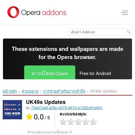
ข้าม
ไป
ที่
เนื้อหา
หลัก
These extensions and wallpapers are made
for the
Opera browser
.
ดาวน์โหลด Opera
Free for Android
หน้าหลัก
ส่วนขยาย
การช่วยสำหรับการเข้าถึง
UK49s Updates‎
UK49s Updates
by
73ed7aa9-426c-4379-9673-a1222c61e641
0.0
คะแนนของคุณ
/ 5
จำนวนคะแนนรวมทั้งหมด:
0