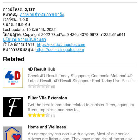
ดาวน์โหลด
2,137
หมวดหมู่
การช่วยสำหรับการเข้าถึง
เวอร์ชัน
1.0.0
ขนาด
16.9 KB
Last update
19 เมษายน 2022
ใบอนุญาต
Copyright 2022 73ed7aa9-426c-4379-9673-a1222c61e641
นโยบายความเป็นส่วนตัว
เว็บไซต์การบริการ
https://politicsinquotes.com
หน้าการสนับสนุน
https://politicsinquotes.com
Related
4D Result Hub
Check 4D Result Today Singapore, Cambodia Matahari 4D
Latest Result, 4D Result Singapore Pool Today Live Result...
จำ
0
น
ว
Filter Vila Extension
น
Get the best information related to canister filters, aquarium
filters, top picks, and how to.
ค
จำ
1
ะ
น
แ
ว
Home and Wellness
น
น
An emergency can occur with anyone. Most of our senior
น
citizens are living alone. They have more risk of facing any...
ค