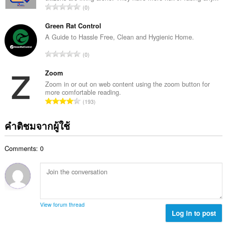
ร
จำ
0
ะ
ว
น
แ
ม
ว
Green Rat Control
น
ทั้
น
A Guide to Hassle Free, Clean and Hygienic Home.
น
ง
ค
ร
จำ
ห
0
ะ
ว
น
ม
แ
ม
ว
Zoom
ด
น
ทั้
น
:
Zoom in or out on web content using the zoom button for
น
ง
more comfortable reading.
ค
ร
จำ
ห
193
ะ
ว
น
ม
แ
ม
ว
ด
คำติชมจากผู้ใช้
น
ทั้
น
:
น
ง
ค
ร
ห
Comments: 0
ะ
ว
ม
แ
ม
ด
น
ทั้
:
น
ง
ร
ห
ว
ม
View forum thread
ม
Log in to post
ด
ทั้
: