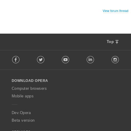
ง
ห
View forum thread
ม
ด
:
Top
F
Facebook
Twitter
Youtube
LinkedIn
Instag
o
l
l
o
DOWNLOAD OPERA
w
O
Computer browsers
p
Mobile apps
e
r
a
Dev.Opera
Beta version