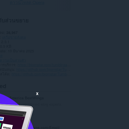
ดาวน์โหลด Opera
วกับส่วนขยาย
หลด
28,967
เครือข่ายสังคม
2.3.1
0.5 KB
date
10 มีนาคม 2025
าต
วามเป็นส่วนตัว
การบริการ
https://bjornstar.com/tumblr-savior
สนับสนุน
https://github.com/bjornstar/Tumblr-Savior/issues
์สโค้ด
https://github.com/bjornstar/Tumblr-Savior
ted
x
America BestWings
As self-proclaimed wing experts.
จำ
1
น
ว
jeu-tarot-en-ligne.com•Emoji