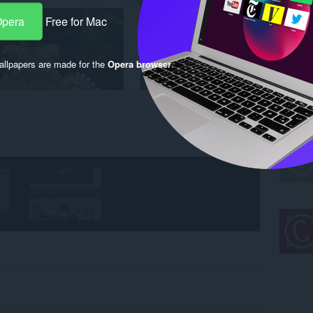
Opera
Free for Mac
llpapers are made for the
Opera browser
.