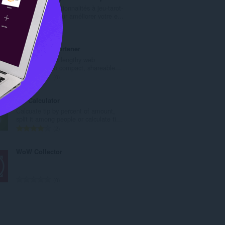
น
Ajoute des fonctionnalités à jeu-tarot-
ค
en-ligne.com pour améliorer votre e...
ะ
จำ
0
แ
น
น
ว
IDE`a URL Shortener
น
น
Instantly shrink lengthy web
ร
ค
addresses into compact, shareable...
ว
ะ
จำ
0
ม
แ
น
ทั้
น
ว
Tip Calculator
ง
น
น
Calcuate tip by percent of amount,
ห
ร
ค
split it among people or calculate ti...
ม
ว
ะ
จำ
2
ด
ม
แ
น
:
ทั้
น
ว
WoW Collector
ง
น
น
ห
ร
ค
ม
ว
ะ
จำ
0
ด
ม
แ
น
:
ทั้
น
ว
ง
น
น
ห
ร
ค