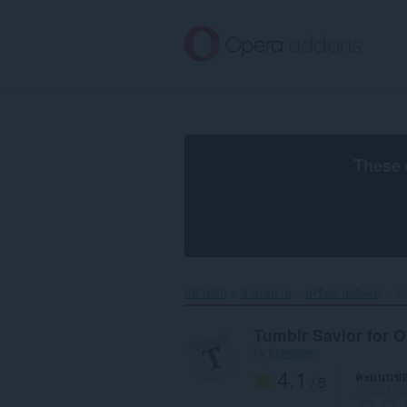
ข้าม
ไป
ที่
เนื้อหา
หลัก
These 
หน้าหลัก
ส่วนขยาย
เครือข่ายสังคม
Tu
Tumblr Savior for 
by
bjornstar
4.1
คะแนนขอ
/ 5