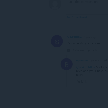
View forum thread
Sc4rl3ttR0ss
2 years ago
S
It's not working anymore
Collapse
Link
bjornstar
2 years ago
B
@sc4rl3ttr0ss
Apologies
reviewed yet. I have put
soon.
Link