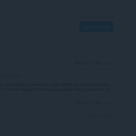
Log in to post
Reply
Quote
Sc4rl3ttR0ss
, I submittted a new version quite awhile ago but it hasn't been
 in another request for a review, hopefully they'll get back to us
Reply
Quote
View forum thread