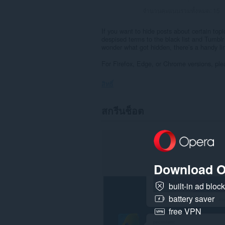
จำนวนคะแนนรวมทั้งหมด:
15
If you want to hide posts about certain top
despised terms to the black list and Tumblr S
wonder what got hidden, there’s a handy li
For Firefox, Edge, or Chrome versions, pleas
สิทธิ์
ส่วน
สกรีนช็อต
ขยาย
นี้
สามารถ
เข้า
ถึง
ข้อมูล
ของ
Download O
คุณ
ใน
built-in ad bloc
บาง
เว็บไซต์
battery saver
free VPN