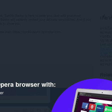
ics, Tumblr Savior is here to save you. Just add your most
เกี่ย
avior will valiantly protect your delicate sensibilities. And if you
nk to show you.
ดาวน์โ
e visit: https://tumblr-savior.bjornstar.com
หมวดหมู่
เวอร์ชัน
ขนาด
3
Last up
ใบอนุญ
นโยบายค
เว็บไซต์
หน้าการ
หน้าซอร
Rela
pera browser with:
ker