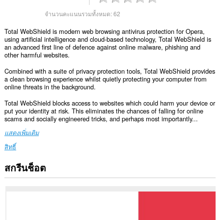
จำนวนคะแนนรวมทั้งหมด:
62
Total WebShield is modern web browsing antivirus protection for Opera,
using artificial intelligence and cloud-based technology, Total WebShield is
an advanced first line of defence against online malware, phishing and
other harmful websites.
Combined with a suite of privacy protection tools, Total WebShield provides
a clean browsing experience whilst quietly protecting your computer from
online threats in the background.
Total WebShield blocks access to websites which could harm your device or
put your identity at risk. This eliminates the chances of falling for online
scams and socially engineered tricks, and perhaps most importantly...
แสดงเพิ่มเติม
สิทธิ์
สกรีนช็อต
ส่วน
ขยาย
นี้
สามารถ
เข้า
ถึง
ข้อมูล