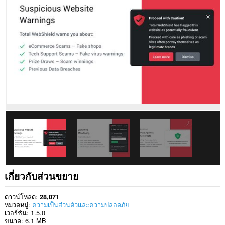
ของ
คุณ
ใน
เว็บไซต์
ทั้งหมด
ส่วน
ขยาย
นี้
สามารถ
ควบคุม
การ
ตั้ง
ค่าที่
ระบุ
ว่า
เว็บไซต์
จะ
สามารถ
ใช้
คุณสมบัติ
เช่น
เกี่ยวกับส่วนขยาย
คุกกี้
JavaScript
และ
ดาวน์โหลด
28,071
ปลั๊กอิน
หมวดหมู่
ความเป็นส่วนตัวและความปลอดภัย
ต่างๆ
เวอร์ชัน
1.5.0
ได้
ขนาด
6.1 MB