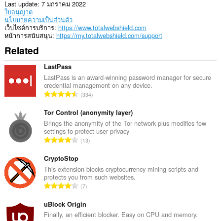
หรือ
Last update
7 มกราคม 2022
ไม่
ใบอนุญาต
นโยบายความเป็นส่วนตัว
This
เว็บไซต์การบริการ
https://www.totalwebshield.com
extension
หน้าการสนับสนุน
https://my.totalwebshield.com/support
can
Related
create
rich
notifications
LastPass
and
LastPass is an award-winning password manager for secure
display
credential management on any device.
them
จำ
334
to
น
you
ว
Tor Control (anonymity layer)
in
the
น
Brings the anonymity of the Tor network plus modifies few
system
settings to protect user privacy
ค
tray.
จำ
13
ะ
น
แ
ส่วน
ว
CryptoStop
ขยาย
น
น
This extension blocks cryptocurrency mining scripts and
นี้
น
protects you from such websites.
สามารถ
ค
ร
จำ
ควบคุม
7
ะ
ว
การ
น
แ
ตั้ง
ม
ว
uBlock Origin
น
ค่าที่
ทั้
น
Finally, an efficient blocker. Easy on CPU and memory.
เกี่ยวข้อง
น