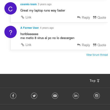
cosmic-team
3 years ago
C
Great my laptop runs way faster
Link
Reply
Quote
A Former User
4 years ago
?
horibleeeeee
me metio 8 virus al pc no lo descargen
Link
Reply
Quote
View forum thread
Top
F
Facebook
Twitter
Youtube
LinkedIn
Instag
o
l
l
o