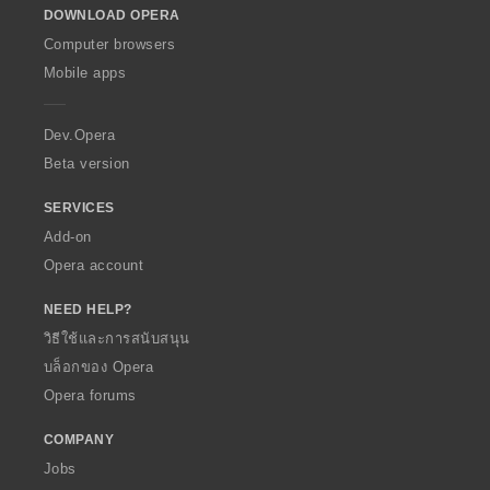
DOWNLOAD OPERA
w
O
Computer browsers
p
Mobile apps
e
r
a
Dev.Opera
Beta version
SERVICES
Add-on
Opera account
NEED HELP?
วิธีใช้และการสนับสนุน
บล็อกของ Opera
Opera forums
COMPANY
Jobs