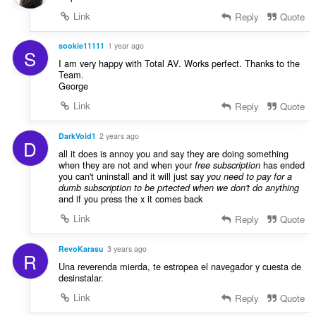
Link
Reply
Quote
sookie11111
1 year ago
S
I am very happy with Total AV. Works perfect. Thanks to the
Team.
George
Link
Reply
Quote
DarkVoid1
2 years ago
D
all it does is annoy you and say they are doing something
when they are not and when your
has ended
free subscription
you can't uninstall and it will just say
you need to pay for a
dumb subscription to be prtected when we don't do anything
and if you press the x it comes back
Link
Reply
Quote
RevoKarasu
3 years ago
R
Una reverenda mierda, te estropea el navegador y cuesta de
desinstalar.
Link
Reply
Quote