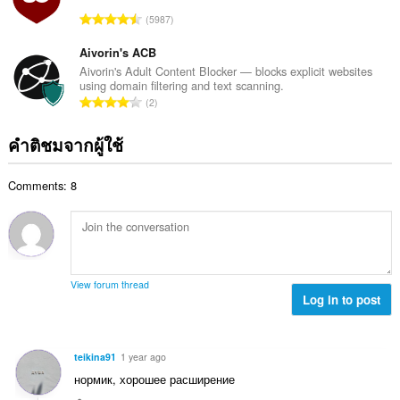
ง
ค
กับ
ร
จำ
ห
ความ
5987
ะ
ว
น
เป็น
ม
แ
ม
ส่วน
ว
Aivorin's ACB
ด
น
ตัว
ทั้
น
:
Aivorin's Adult Content Blocker — blocks explicit websites
น
ง
using domain filtering and text scanning.
ค
ส่วน
ร
จำ
ห
2
ะ
ขยาย
ว
น
ม
นี้
แ
ม
สามารถ
ว
ด
คำติชมจากผู้ใช้
น
ทั้
เข้า
น
:
น
ถึง
ง
ค
ร
แท็บ
ห
Comments: 8
ะ
และ
ว
ม
กิจกรรม
แ
ม
ด
การ
น
ทั้
ท่อง
:
น
ง
เว็บ
ร
ของ
ห
คุณ
ว
ม
View forum thread
ม
Log in to post
ด
This
ทั้
:
extension
ง
can
store
ห
teikina91
1 year ago
an
ม
unlimited
нормик, хорошее расширение
ด
amount