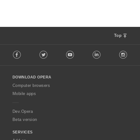
ห
ม
ด
:
Top
F
Facebook
Twitter
Youtube
LinkedIn
Instag
o
l
l
o
DOWNLOAD OPERA
w
O
Computer browsers
p
Mobile apps
e
r
a
Dev.Opera
Beta version
SERVICES