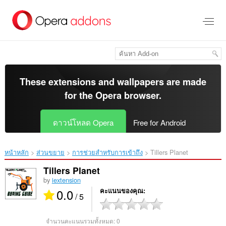
ข้าม
ไป
ที่
เนื้อหา
หลัก
These extensions and wallpapers are made
for the
Opera browser
.
ดาวน์โหลด Opera
Free for Android
หน้าหลัก
ส่วนขยาย
การช่วยสำหรับการเข้าถึง
Tillers Planet‎
Tillers Planet
by
iextension
0.0
คะแนนของคุณ
/ 5
จำนวนคะแนนรวมทั้งหมด:
0