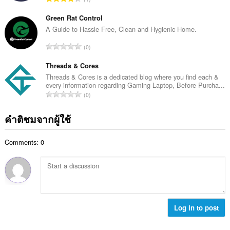
ะ
ว
น
แ
ม
ว
Green Rat Control
น
ทั้
น
A Guide to Hassle Free, Clean and Hygienic Home.
น
ง
ค
ร
จำ
ห
0
ะ
ว
น
ม
แ
ม
ว
Threads & Cores
ด
น
ทั้
น
:
Threads & Cores is a dedicated blog where you find each &
น
ง
every information regarding Gaming Laptop, Before Purcha...
ค
ร
จำ
ห
0
ะ
ว
น
ม
แ
ม
ว
ด
คำติชมจากผู้ใช้
น
ทั้
น
:
น
ง
ค
ร
ห
Comments: 0
ะ
ว
ม
แ
ม
ด
น
ทั้
:
น
ง
ร
ห
ว
ม
ม
Log in to post
ด
ทั้
:
ง