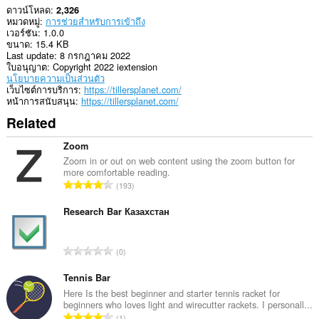
ดาวน์โหลด
2,326
หมวดหมู่
การช่วยสำหรับการเข้าถึง
เวอร์ชัน
1.0.0
ขนาด
15.4 KB
Last update
8 กรกฎาคม 2022
ใบอนุญาต
Copyright 2022 iextension
นโยบายความเป็นส่วนตัว
เว็บไซต์การบริการ
https://tillersplanet.com/
หน้าการสนับสนุน
https://tillersplanet.com/
Related
Zoom
Zoom in or out on web content using the zoom button for
more comfortable reading.
จำ
193
น
ว
Research Bar Казахстан
น
ค
จำ
0
ะ
น
แ
ว
Tennis Bar
น
น
Here Is the best beginner and starter tennis racket for
น
beginners who loves light and wirecutter rackets. I personall...
ค
ร
จำ
1