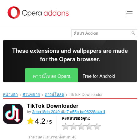
ข้าม
ไป
ที่
เนื้อหา
หลัก
These extensions and wallpapers are made
for the
Opera browser
.
ดาวน์โหลด Opera
Free for Android
หน้าหลัก
ส่วนขยาย
ดาวน์โหลด
TikTok Downloader‎
TikTok Downloader
by
3eba18db-2049-4fa7-a55b-ba06228a4b1f
4.2
คะแนนของคุณ
/ 5
จำนวนคะแนนรวมทั้งหมด:
40