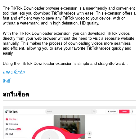
The TikTok Downloader browser extension is a user-friendly and convenient
tool that lets you download TikTok videos with ease. This extension offers a
fast and efficient way to save any TikTok video to your device, with or
without a watermark, and in high definition, HD quality.
With the TikTok Downloader extension, you can download TikTok videos
directly from your web browser without the need to visit a separate website
manually. This makes the process of downloading videos more seamless
and efficient, allowing you to save your favorite TikTok videos quickly and
easily.
Using the TikTok Downloader extension is simple and straightforward...
แสดงเพิ่มเติม
สิทธิ์
สกรีนช็อต
ส่วน
ขยาย
นี้
สามารถ
เข้า
ถึง
ข้อมูล
ของ
คุณ