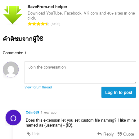
น
ม
แ
ม
ว
SaveFrom.net helper
ด
น
ทั้
น
:
Download YouTube, Facebook, VK.com and 40+ sites in one
น
ง
click.
ค
ร
จำ
ห
8192
ะ
ว
น
ม
แ
ม
ว
ด
คำติชมจากผู้ใช้
น
ทั้
น
:
น
ง
ค
ร
ห
Comments: 1
ะ
ว
ม
แ
ม
ด
น
ทั้
:
น
ง
ร
ห
ว
ม
View forum thread
ม
Log in to post
ด
ทั้
:
ง
ห
Odin659
1 year ago
O
ม
Does this extension let you set custom file naming? I like mine
ด
named as {usernam} - {ID}.
:
Link
Reply
Quote