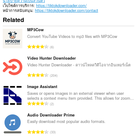
นโยบายความเป็นส่วนตัว
เว็บไซต์การบริการ
https://tiktokdownloader.com/
หน้าการสนับสนุน
https://tiktokdownloader.com/contact
Related
MP3Cow
Convert YouTube Videos to mp3 files with MP3Cow
จำ
6
น
ว
Video Hunter Downloader
น
Video Hunter Downloader - ดาวน์โหลดวิดีโอจากอินเทอร์เน็ต
ค
จำ
204
ะ
น
แ
ว
Image Assistant
น
น
Saves or opens images in an external viewer when user
น
selects a context menu item provided. This allows for zoom...
ค
ร
จำ
2
ะ
ว
น
แ
ม
ว
Audio Downloader Prime
น
ทั้
น
Easily download most popular audio formats.
น
ง
ค
ร
จำ
ห
33
ะ
ว