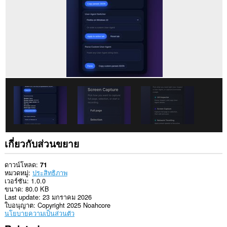
ทั้งหมด
This
extension
can
write
data
into
the
clipboard.
ส่วน
ขยาย
นี้
สามารถ
เข้า
ถึง
แท็บ
เกี่ยวกับส่วนขยาย
และ
กิจกรรม
การ
ดาวน์โหลด
71
ท่อง
หมวดหมู่
ประสิทธิภาพ
เว็บ
เวอร์ชัน
1.0.0
ของ
ขนาด
80.0 KB
คุณ
Last update
23 มกราคม 2026
ใบอนุญาต
Copyright 2025 Noahcore
นโยบายความเป็นส่วนตัว