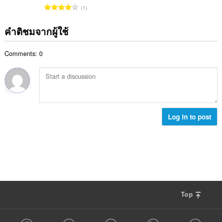
ค
ร
จำ
ห
1
ะ
ว
น
ม
แ
ม
ว
ด
คำติชมจากผู้ใช้
น
ทั้
น
:
น
ง
ค
ร
ห
Comments: 0
ะ
ว
ม
แ
ม
ด
น
ทั้
:
น
ง
ร
ห
ว
ม
ม
Log in to post
ด
ทั้
:
ง
ห
ม
ด
:
Top
F