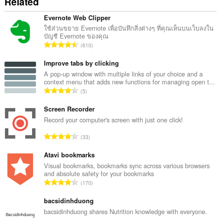
Related
Evernote Web Clipper
ใช้ส่วนขยาย Evernote เพื่อบันทึกสิ่งต่างๆ ที่คุณเห็นบนเว็บลงใน
บัญชี Evernote ของคุณ
จำ
610
น
ว
Improve tabs by clicking
น
A pop-up window with multiple links of your choice and a
context menu that adds new functions for managing open t...
ค
จำ
5
ะ
น
แ
ว
Screen Recorder
น
น
Record your computer's screen with just one click!
น
ค
ร
จำ
33
ะ
ว
น
แ
ม
ว
Atavi bookmarks
น
ทั้
น
Visual bookmarks, bookmarks sync across various browsers
น
ง
and absolute safety for your bookmarks
ค
ร
จำ
ห
170
ะ
ว
น
ม
แ
ม
ว
bacsidinhduong
ด
น
ทั้
น
:
bacsidinhduong shares Nutrition knowledge with everyone.
น
ง