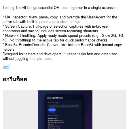
Testing Toolkit brings essential QA tools together in a single extension:
* UA Inspector: View, parse, copy, and override the User-Agent for the
active tab with built‑in presets or custom strings.
* Screen Capture: Full-page or selection captures with in-browser
annotation and saving; includes screen recording shortcuts.
* Network Throttling: Apply ready-made speed presets (e.g., Slow 2G, 3G,
4G, No throttling) to the active tab for quick performance checks.
* Base64 Encode/Decode: Convert text to/from Base64 with instant copy
helpers.
Designed for testers and developers, it keeps tasks fast and organized
without juggling multiple tools.
สิทธิ์
สกรีนช็อต
ส่วน
ขยาย
นี้
สามารถ
เข้า
ถึง
ข้อมูล
ของ
คุณ
ใน
เว็บไซต์