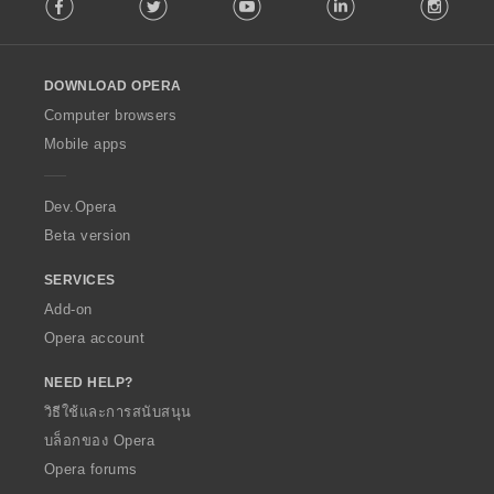
Facebook
Twitter
Youtube
LinkedIn
Instag
o
l
l
o
DOWNLOAD OPERA
w
O
Computer browsers
p
Mobile apps
e
r
a
Dev.Opera
Beta version
SERVICES
Add-on
Opera account
NEED HELP?
วิธีใช้และการสนับสนุน
บล็อกของ Opera
Opera forums