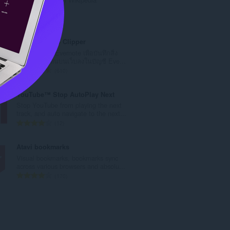
ค
ะ
จำ
6
แ
น
น
ว
Evernote Web Clipper
น
น
ใช้ส่วนขยาย Evernote เพื่อบันทึกสิ่ง
ร
ค
ต่างๆ ที่คุณเห็นบนเว็บลงในบัญชี Eve...
ว
ะ
จำ
610
ม
แ
น
ทั้
น
ว
YouTube™ Stop AutoPlay Next
ง
น
น
Stop YouTube from playing the next
ห
ร
ค
track, and auto navigate to the next...
ม
ว
ะ
จำ
12
ด
ม
แ
น
:
ทั้
น
ว
Atavi bookmarks
ง
น
น
Visual bookmarks, bookmarks sync
ห
ร
ค
across various browsers and absolu...
ม
ว
ะ
จำ
170
ด
ม
แ
น
:
ทั้
น
ว
ง
น
น
ห
ร
ค
ม
ว
ะ