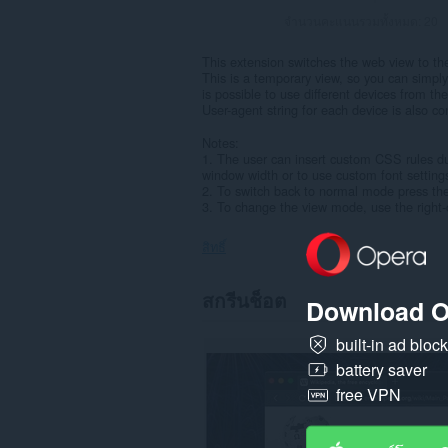
จำนวนคะแนนรวมทั้งหมด:
20
This extension switches the web view to the 
This is a temporary view, so you can simply
is possible to use different devices from th
User-agent string for each device is also co
Notes:
1. The user can insert custom CSS rules dur
window width or to use custom font setting
2. To switch back to normal mode press the
3. To change the view mode, use the right-
สิทธิ์
ส่วน
สกรีนช็อต
Download O
ขยาย
นี้
สามารถ
built-in ad bloc
เข้า
battery saver
ถึง
แท็บ
free VPN
และ
กิจกรรม
การ