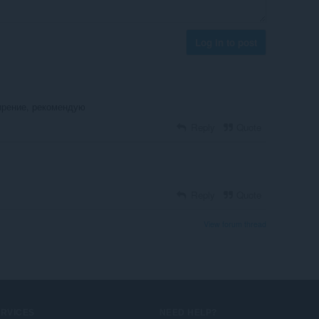
Log in to post
ирение, рекомендую
Reply
Quote
Reply
Quote
View forum thread
ERVICES
NEED HELP?