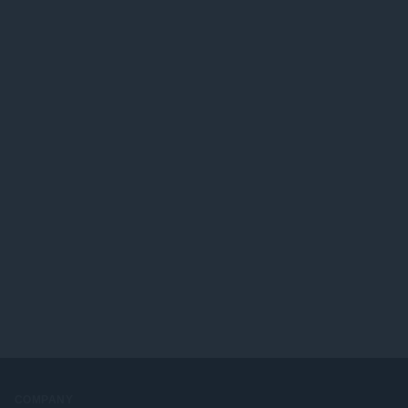
ด
ม
แ
:
ทั้
น
ง
น
ห
ร
ม
ว
ด
ม
:
ทั้
ง
ห
ม
ด
:
COMPANY