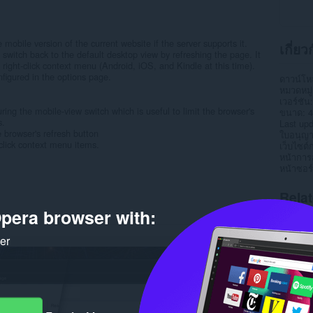
mobile version of the current website if the server supports it.
เกี่ย
 switch back to the default desktop view by refreshing the page. It
e right-click context menu (Android, iOS, and Kindle at this time).
nfigured in the options page.
ดาวน์โ
หมวดหมู่
เวอร์ชัน
ing the mobile-view switch which is useful to limit the browser's
ขนาด
4
s.
Last up
 browser's refresh button
ใบอนุญ
click context menu items.
เว็บไซต์
หน้าการ
หน้าซอร
Rela
pera browser with:
ker