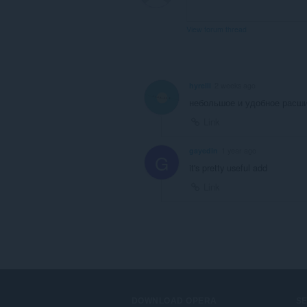
View forum thread
hyrelli
2 weeks ago
небольшое и удобное расш
Link
gayedin
1 year ago
G
it's pretty useful add
Link
DOWNLOAD OPERA
S