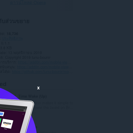
ดาวน์โหลด Opera
วกับส่วนขยาย
หลด
18,736
ประสิทธิภาพ
0.1.1
3.8 KB
date
13 พฤศจิกายน 2019
าต
Copyright 2019 lunu-bounir
การบริการ
https://add0n.com/mobile-view.html
สนับสนุน
https://add0n.com/mobile-view.html
์สโค้ด
https://github.com/lunu-bounir/mobile-view
ted
x
ALL Time Wake (Up)
This augmentation makes it simple to
briefly impair power the board on Br...
จำ
1
น
ว
XenoWikipedia
น
Lookup things on Wikipedia