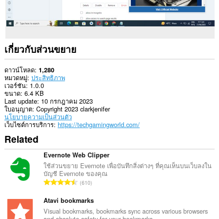
เกี่ยวกับส่วนขยาย
ดาวน์โหลด
1,280
หมวดหมู่
ประสิทธิภาพ
เวอร์ชัน
1.0.0
ขนาด
6.4 KB
Last update
10 กรกฎาคม 2023
ใบอนุญาต
Copyright 2023 clarkjenifer
นโยบายความเป็นส่วนตัว
เว็บไซต์การบริการ
https://techgamingworld.com/
Related
Evernote Web Clipper
ใช้ส่วนขยาย Evernote เพื่อบันทึกสิ่งต่างๆ ที่คุณเห็นบนเว็บลงใน
บัญชี Evernote ของคุณ
จำ
610
น
ว
Atavi bookmarks
น
Visual bookmarks, bookmarks sync across various browsers
and absolute safety for your bookmarks