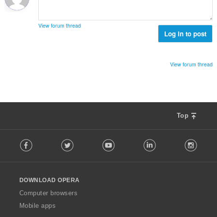
:
น
ง
ร
ห
ว
ม
View forum thread
ม
Log in to post
ด
ทั้
:
ง
ห
View forum thread
ม
ด
:
Top
F
Facebook
Twitter
Youtube
LinkedIn
Instag
o
l
l
o
DOWNLOAD OPERA
w
O
Computer browsers
p
Mobile apps
e