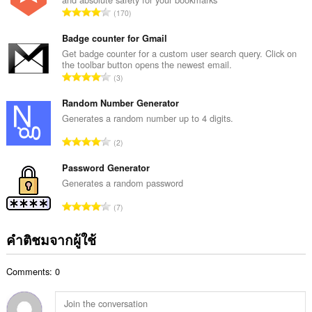
ค
จำ
170
ะ
น
แ
ว
Badge counter for Gmail
น
น
Get badge counter for a custom user search query. Click on
น
the toolbar button opens the newest email.
ค
ร
จำ
3
ะ
ว
น
แ
ม
ว
Random Number Generator
น
ทั้
น
Generates a random number up to 4 digits.
น
ง
ค
ร
จำ
ห
2
ะ
ว
น
ม
แ
ม
ว
Password Generator
ด
น
ทั้
น
:
Generates a random password
น
ง
ค
ร
จำ
ห
7
ะ
ว
น
ม
แ
ม
ว
ด
คำติชมจากผู้ใช้
น
ทั้
น
:
น
ง
ค
ร
ห
Comments: 0
ะ
ว
ม
แ
ม
ด
น
ทั้