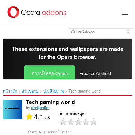
ข้าม
ไป
ที่
เนื้อหา
หลัก
These extensions and wallpapers are made
for the
Opera browser
.
ดาวน์โหลด Opera
Free for Android
หน้าหลัก
ส่วนขยาย
ประสิทธิภาพ
Tech gaming world‎
Tech gaming world
by
clarkjenifer
4.1
คะแนนของคุณ
/ 5
จำนวนคะแนนรวมทั้งหมด:
1