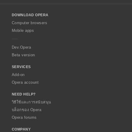
l
o
DOWNLOAD OPERA
w
O
Computer browsers
p
Mobile apps
e
r
a
Dev.Opera
Beta version
SERVICES
Add-on
Opera account
NEED HELP?
วิธีใช้และการสนับสนุน
บล็อกของ Opera
Opera forums
COMPANY