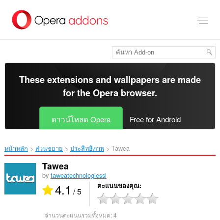
ข้าม
ไป
ที่
เนื้อหา
หลัก
These extensions and wallpapers are made
for the
Opera browser
.
ดาวน์โหลด Opera
Free for Android
หน้าหลัก
ส่วนขยาย
ประสิทธิภาพ
Tawea‎
Tawea
by
taweatechnologiessl
4.1
คะแนนของคุณ
/ 5
จำนวนคะแนนรวมทั้งหมด:
4