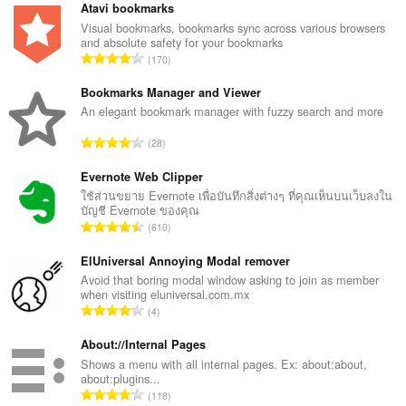
Atavi bookmarks
Visual bookmarks, bookmarks sync across various browsers
and absolute safety for your bookmarks
จำ
170
น
ว
Bookmarks Manager and Viewer
น
An elegant bookmark manager with fuzzy search and more
ค
จำ
28
ะ
น
แ
ว
Evernote Web Clipper
น
น
ใช้ส่วนขยาย Evernote เพื่อบันทึกสิ่งต่างๆ ที่คุณเห็นบนเว็บลงใน
น
บัญชี Evernote ของคุณ
ค
ร
จำ
610
ะ
ว
น
แ
ม
ว
ElUniversal Annoying Modal remover
น
ทั้
น
Avoid that boring modal window asking to join as member
น
ง
when visiting eluniversal.com.mx
ค
ร
จำ
ห
4
ะ
ว
น
ม
แ
ม
ว
About://Internal Pages
ด
น
ทั้
น
:
Shows a menu with all internal pages. Ex: about:about,
น
ง
about:plugins...
ค
ร
จำ
ห
118
ะ