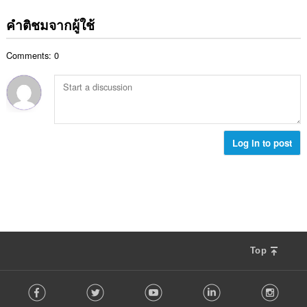
ว
น
ม
แ
ม
ว
ด
คำติชมจากผู้ใช้
น
ทั้
น
:
น
ง
ค
ร
ห
Comments: 0
ะ
ว
ม
แ
ม
ด
น
ทั้
:
น
ง
ร
ห
ว
ม
ม
Log in to post
ด
ทั้
:
ง
ห
ม
ด
:
Top
F
Facebook
Twitter
Youtube
LinkedIn
Instag
o
l