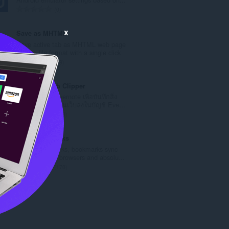
ะ
จำ
0
แ
น
น
ว
x
Save as MHTML
น
น
Save active tab as MHTML web page
ร
ค
archive file format with a single click
ว
ะ
จำ
19
ม
แ
น
ทั้
น
ว
Evernote Web Clipper
ง
น
น
ใช้ส่วนขยาย Evernote เพื่อบันทึกสิ่ง
ห
ร
ค
ต่างๆ ที่คุณเห็นบนเว็บลงในบัญชี Eve...
ม
ว
ะ
จำ
610
ด
ม
แ
น
:
ทั้
น
ว
Atavi bookmarks
ง
น
น
Visual bookmarks, bookmarks sync
ห
ร
ค
across various browsers and absolu...
ม
ว
ะ
จำ
170
ด
ม
แ
น
:
ทั้
น
ว
ง
น
น
ห
ร
ค
ม
ว
ะ
ด
ม
แ