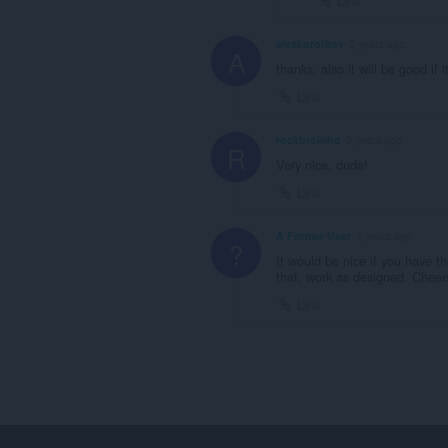
Link
alexkorotkov
2 years ago
A
thanks. also it will be good if
Link
rockbroinho
3 years ago
R
Very nice, dude!
Link
A Former User
4 years ago
?
It would be nice if you have t
that, work as designed. Cheer
Link