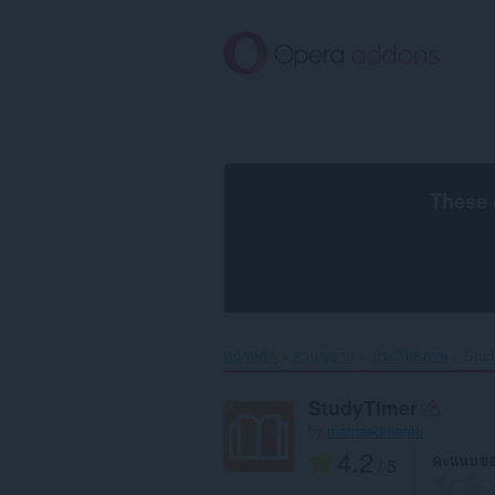
ข้าม
ไป
ที่
เนื้อหา
หลัก
These 
หน้าหลัก
ส่วนขยาย
ประสิทธิภาพ
Stud
StudyTimer
by
matnascimento
4.2
คะแนนขอ
/ 5