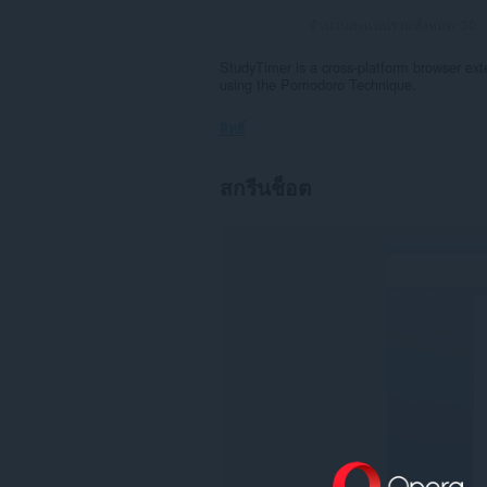
จำนวนคะแนนรวมทั้งหมด:
30
StudyTimer is a cross-platform browser ext
using the Pomodoro Technique.
สิทธิ์
This
สกรีนช็อต
extension
can
create
rich
notifications
and
display
them
to
you
in
the
system
tray.