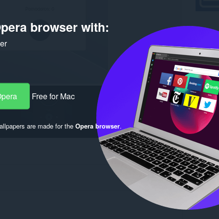
pera browser with:
ker
Opera
Free for Mac
llpapers are made for the
Opera browser
.