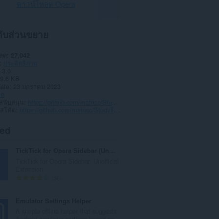
ดาวน์โหลด Opera
วกับส่วนขยาย
หลด
27,042
ประสิทธิภาพ
3.0
9.6 KB
date
23 มกราคม 2023
าต
สนับสนุน
https://github.com/matnsc/StudyTimer
์สโค้ด
https://github.com/matnsc/StudyTimer
ted
TickTick for Opera Sidebar (Unofficial Extension)
TickTick for Opera Sidebar. Unofficial
Extension
จำ
36
น
ว
Emulator Settings Helper
น
A simple offline helper that suggests
ค
Android emulator settings based on...