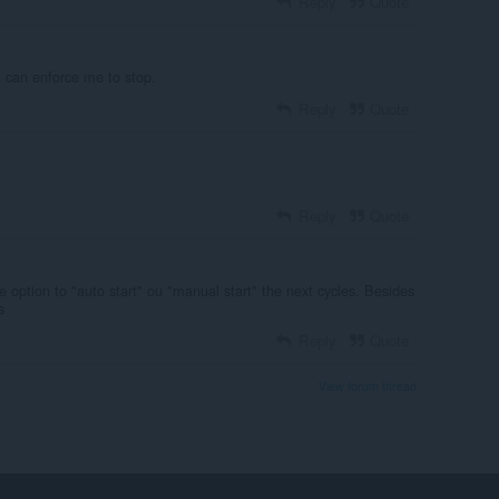
Reply
Quote
 it can enforce me to stop.
Reply
Quote
Reply
Quote
he option to "auto start" ou "manual start" the next cycles. Besides
s
Reply
Quote
View forum thread