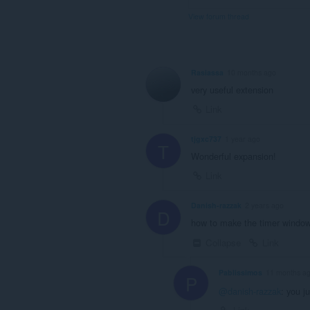
View forum thread
Rasiassa
10 months ago
very useful extension
Link
tjgxc737
1 year ago
T
Wonderful expansion!
Link
Danish-razzak
2 years ago
D
how to make the timer window
Collapse
Link
Pablissimos
11 months a
P
@danish-razzak
: you j