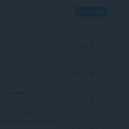
Log in to post
Reply
Quote
Reply
Quote
 to not collapse
Reply
Quote
Danish-razzak
go
ust pin it on opera's extensions tab.