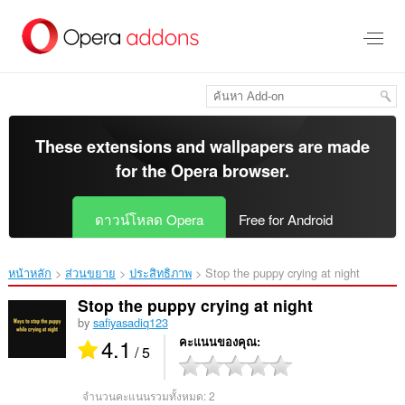
ข้าม
ไป
ที่
เนื้อหา
หลัก
These extensions and wallpapers are made
for the
Opera browser
.
ดาวน์โหลด Opera
Free for Android
หน้าหลัก
ส่วนขยาย
ประสิทธิภาพ
Stop the puppy crying at night‎
Stop the puppy crying at night
by
safiyasadiq123
4.1
คะแนนของคุณ
/ 5
จำนวนคะแนนรวมทั้งหมด:
2