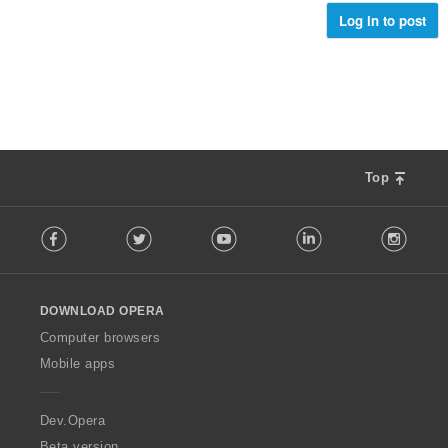
ม
ม
Log in to post
ด
ทั้
:
ง
ห
ม
ด
:
Top
F
Facebook
Twitter
Youtube
LinkedIn
Instag
o
l
l
o
DOWNLOAD OPERA
w
O
Computer browsers
p
Mobile apps
e
r
a
Dev.Opera
Beta version