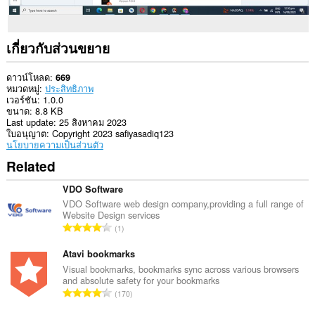
เกี่ยวกับส่วนขยาย
ดาวน์โหลด
669
หมวดหมู่
ประสิทธิภาพ
เวอร์ชัน
1.0.0
ขนาด
8.8 KB
Last update
25 สิงหาคม 2023
ใบอนุญาต
Copyright 2023 safiyasadiq123
นโยบายความเป็นส่วนตัว
Related
VDO Software
VDO Software web design company,providing a full range of
Website Design services
จำ
1
น
ว
Atavi bookmarks
น
Visual bookmarks, bookmarks sync across various browsers
and absolute safety for your bookmarks
ค
จำ
170
ะ
น
แ