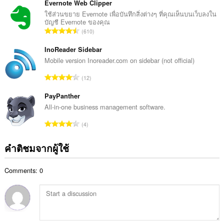
ว
Evernote Web Clipper
น
น
ใช้ส่วนขยาย Evernote เพื่อบันทึกสิ่งต่างๆ ที่คุณเห็นบนเว็บลงใน
น
บัญชี Evernote ของคุณ
ค
ร
จำ
610
ะ
ว
น
แ
ม
ว
InoReader Sidebar
น
ทั้
น
Mobile version Inoreader.com on sidebar (not official)
น
ง
ค
ร
จำ
ห
12
ะ
ว
น
ม
แ
ม
ว
PayPanther
ด
น
ทั้
น
:
All-in-one business management software.
น
ง
ค
ร
จำ
ห
4
ะ
ว
น
ม
แ
ม
ว
ด
คำติชมจากผู้ใช้
น
ทั้
น
:
น
ง
ค
ร
ห
Comments: 0
ะ
ว
ม
แ
ม
ด
น
ทั้
:
น
ง
ร
ห
ว