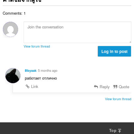
ทั้
น
:
น
ง
ค
ร
ห
Comments: 1
ะ
ว
ม
แ
ม
ด
น
ทั้
:
น
ง
ร
ห
ว
ม
View forum thread
ม
Log in to post
ด
ทั้
:
ง
ห
Bbyaak
5 months ago
ม
работает отлично
ด
:
Link
Reply
Quote
View forum thread
Top