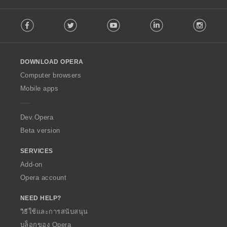
F
Facebook
Twitter
Youtube
LinkedIn
Instag
o
l
l
o
DOWNLOAD OPERA
w
O
Computer browsers
p
Mobile apps
e
r
a
Dev.Opera
Beta version
SERVICES
Add-on
Opera account
NEED HELP?
วิธีใช้และการสนับสนุน
บล็อกของ Opera