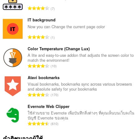
จำ
7
น
ว
IT background
น
Now you can Change the current page color
ค
จำ
1
ะ
น
แ
ว
Color Temperature (Change Lux)
น
น
A lite and easy-to-use addon that adjusts the screen color to
น
match the environment!
ค
ร
จำ
10
ะ
ว
น
แ
ม
ว
Atavi bookmarks
น
ทั้
น
Visual bookmarks, bookmarks sync across various browsers
น
ง
and absolute safety for your bookmarks
ค
ร
จำ
ห
170
ะ
ว
น
ม
แ
ม
ว
Evernote Web Clipper
ด
น
ทั้
น
:
ใช้ส่วนขยาย Evernote เพื่อบันทึกสิ่งต่างๆ ที่คุณเห็นบนเว็บลงใน
น
ง
บัญชี Evernote ของคุณ
ค
ร
จำ
ห
610
ะ
ว
น
ม
แ
ม
ว
ด
คำติชมจากผู้ใช้
น