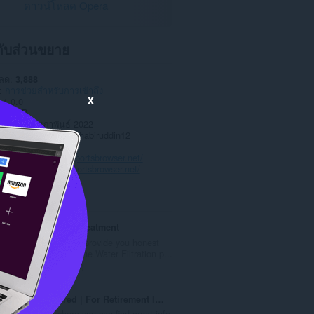
ดาวน์โหลด Opera
วกับส่วนขยาย
หลด
3,888
การช่วยสำหรับการเข้าถึง
x
1.0.0
5.0 KB
date
22 กุมภาพันธ์ 2022
าต
Copyright 2022 khabiruddin12
วามเป็นส่วนตัว
การบริการ
https://sportsbrowser.net/
สนับสนุน
https://sportsbrowser.net/
ted
Home Water Treatment
Our Website is provide you honest
reviews about the Water Filtration p...
จำ
0
น
ว
Gold Retired | For Retirement Investors
น
A place where you can find great info