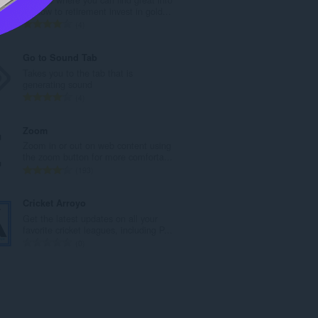
ค
on how to retirement invest in gold...
ะ
จำ
4
แ
น
น
ว
Go to Sound Tab
น
น
Takes you to the tab that is
ร
ค
generating sound
ว
ะ
จำ
4
ม
แ
น
ทั้
น
ว
Zoom
ง
น
น
Zoom in or out on web content using
ห
ร
ค
the zoom button for more comforta...
ม
ว
ะ
จำ
193
ด
ม
แ
น
:
ทั้
น
ว
Cricket Arroyo
ง
น
น
Get the latest updates on all your
ห
ร
ค
favorite cricket leagues, including P...
ม
ว
ะ
จำ
0
ด
ม
แ
น
:
ทั้
น
ว
ง
น
น
ห
ร
ค
ม
ว
ะ