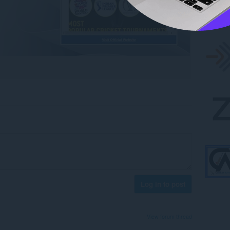
Log in to post
View forum thread