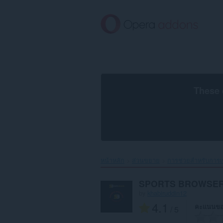
ข้าม
ไป
ที่
เนื้อหา
หลัก
These 
หน้าหลัก
ส่วนขยาย
การช่วยสำหรับการเข
SPORTS BROWSE
by
khabiruddin12
4.1
คะแนนขอ
/ 5