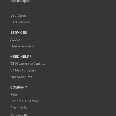
Mobile apps
e
r
a
Dev.Opera
Beta version
SERVICES
Add-on
Opera account
NEED HELP?
วิธีใช้และการสนับสนุน
บล็อกของ Opera
Opera forums
COMPANY
Jobs
Become a partner
Press info
Contact us