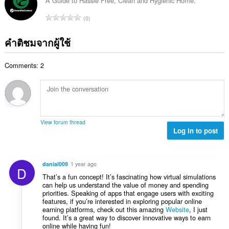
น
:
A Guide to Hassle Free, Clean and Hygienic Home.
น
ง
ค
ร
จำ
ห
0
ะ
ว
น
ม
แ
ม
ว
ด
คำติชมจากผู้ใช้
น
ทั้
น
:
น
ง
ค
ร
ห
Comments: 2
ะ
ว
ม
แ
ม
ด
น
ทั้
:
น
ง
ร
ห
ว
ม
View forum thread
ม
Log in to post
ด
ทั้
:
ง
ห
danial009
1 year ago
D
ม
That’s a fun concept! It’s fascinating how virtual simulations
ด
can help us understand the value of money and spending
:
priorities. Speaking of apps that engage users with exciting
features, if you’re interested in exploring popular online
earning platforms, check out this amazing
Website
, I just
found. It’s a great way to discover innovative ways to earn
online while having fun!