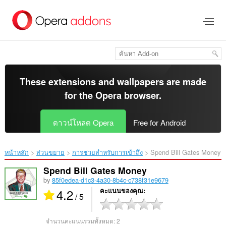
ข้าม
ไป
ที่
เนื้อหา
หลัก
These extensions and wallpapers are made
for the
Opera browser
.
ดาวน์โหลด Opera
Free for Android
หน้าหลัก
ส่วนขยาย
การช่วยสำหรับการเข้าถึง
Spend Bill Gates Money‎
Spend Bill Gates Money
by
85f0edea-d1c3-4a30-8b4c-c738f31e9679
4.2
คะแนนของคุณ
/ 5
จำนวนคะแนนรวมทั้งหมด:
2