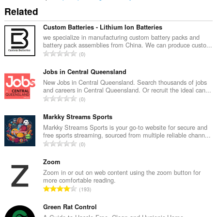
Related
Custom Batteries - Lithium Ion Batteries
we specialize in manufacturing custom battery packs and
battery pack assemblies from China. We can produce custo...
จำ
0
น
ว
Jobs in Central Queensland
น
New Jobs in Central Queensland. Search thousands of jobs
and careers in Central Queensland. Or recruit the ideal can...
ค
จำ
0
ะ
น
แ
ว
Markky Streams Sports
น
น
Markky Streams Sports is your go-to website for secure and
น
free sports streaming, sourced from multiple reliable chann...
ค
ร
จำ
0
ะ
ว
น
แ
ม
ว
Zoom
น
ทั้
น
Zoom in or out on web content using the zoom button for
น
ง
more comfortable reading.
ค
ร
จำ
ห
193
ะ
ว
น
ม
แ
ม
ว
Green Rat Control
ด
น
ทั้