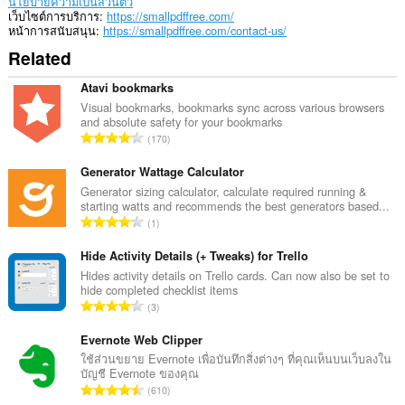
นโยบายความเป็นส่วนตัว
เว็บไซต์การบริการ
https://smallpdffree.com/
หน้าการสนับสนุน
https://smallpdffree.com/contact-us/
Related
Atavi bookmarks
Visual bookmarks, bookmarks sync across various browsers
and absolute safety for your bookmarks
จำ
170
น
ว
Generator Wattage Calculator
น
Generator sizing calculator, calculate required running &
starting watts and recommends the best generators based...
ค
จำ
1
ะ
น
แ
ว
Hide Activity Details (+ Tweaks) for Trello
น
น
Hides activity details on Trello cards. Can now also be set to
น
hide completed checklist items
ค
ร
จำ
3
ะ
ว
น
แ
ม
ว
Evernote Web Clipper
น
ทั้
น
ใช้ส่วนขยาย Evernote เพื่อบันทึกสิ่งต่างๆ ที่คุณเห็นบนเว็บลงใน
น
ง
บัญชี Evernote ของคุณ
ค
ร
จำ
ห
610
ะ
ว