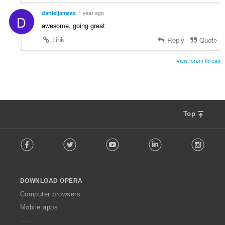
danieljamess
1 year ago
D
awesome, going great
Link
Reply
Quote
View forum thread
Top
F
Facebook
Twitter
Youtube
LinkedIn
Instag
o
l
l
o
DOWNLOAD OPERA
w
O
Computer browsers
p
Mobile apps
e
r