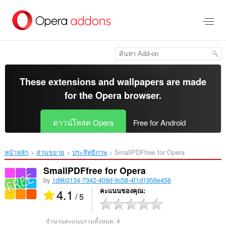
ข้าม
ไป
ที่
เนื้อหา
หลัก
These extensions and wallpapers are made
for the
Opera browser
.
ดาวน์โหลด Opera
Free for Android
หน้าหลัก
ส่วนขยาย
ประสิทธิภาพ
SmallPDFfree for Opera‎
SmallPDFfree for Opera
by
1d9b3134-7342-409d-9c58-4f1d1956e456
4.1
คะแนนของคุณ
/ 5
จำนวนคะแนนรวมทั้งหมด:
4