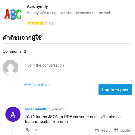
น
ม
แ
ม
ว
Acronymify
ด
น
ทั้
น
:
Acronymify recognizes your acronyms on the web.
น
ง
ค
ร
จำ
ห
2
ะ
ว
น
ม
แ
ม
ว
ด
คำติชมจากผู้ใช้
น
ทั้
น
:
น
ง
ค
ร
ห
Comments: 2
ะ
ว
ม
แ
ม
ด
น
ทั้
:
น
ง
ร
ห
ว
ม
View forum thread
ม
Log in to post
ด
ทั้
:
ง
ห
ahsanzafar300
1 year ago
A
ม
10/10 for the JSON to PDF converter and its file-picking
ด
feature. Useful extension
:
Link
Reply
Quote