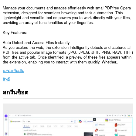
Manage your documents and images effortlessly with smallPDFfree Opera
extension, designed for seamless browsing and task automation. This
lightweight and versatile tool empowers you to work directly with your files,
providing an array of functionalities at your fingertips.
Key Features:
Auto-Detect and Access Files Instantly
As you explore the web, the extension intelligently detects and captures all
PDF files and popular image formats (JPG, JPEG, JFIF, PNG, RAW, TIFF)
from the active tab. Once identified, a preview of these files appears within
the extension, enabling you to interact with them quickly. Whether...
แสดงเพิ่มเติม
สิทธิ์
สกรีนช็อต
ส่วน
ขยาย
นี้
สามารถ
เข้า
ถึง
ข้อมูล
ของ
คุณ