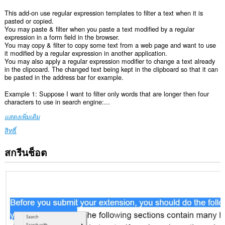
This add-on use regular expression templates to filter a text when it is
pasted or copied.
You may paste & filter when you paste a text modified by a regular
expression in a form field in the browser.
You may copy & filter to copy some text from a web page and want to use
it modified by a regular expression in another application.
You may also apply a regular expression modifier to change a text already
in the clipcoard. The changed text being kept in the clipboard so that it can
be pasted in the address bar for example.
Example 1: Suppose I want to filter only words that are longer then four
characters to use in search engine:...
แสดงเพิ่มเติม
สิทธิ์
สกรีนช็อต
ส่วน
ขยาย
นี้
สามารถ
เข้า
ถึง
ข้อมูล
ของ
คุณ
ใน