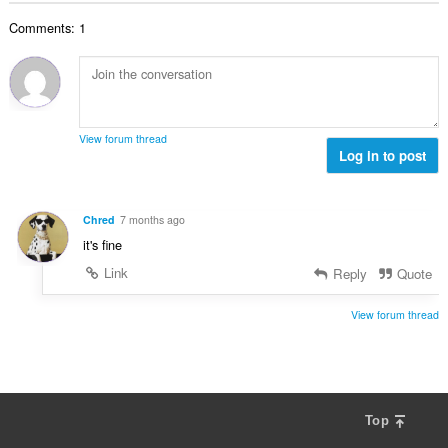
น
ง
ค
ร
ห
Comments: 1
ะ
ว
ม
แ
ม
ด
น
ทั้
:
น
ง
ร
ห
ว
ม
View forum thread
ม
Log in to post
ด
ทั้
:
ง
ห
Chred
7 months ago
ม
it's fine
ด
:
Link
Reply
Quote
View forum thread
Top