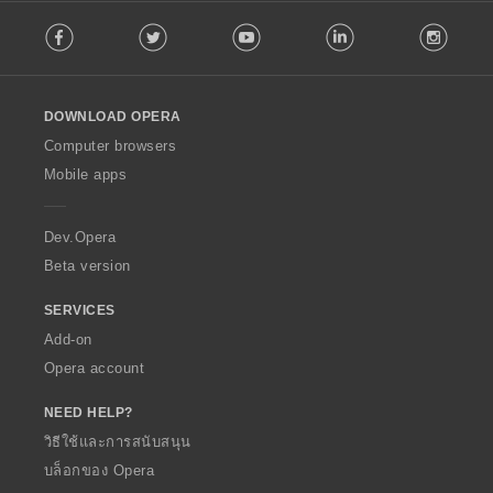
F
Facebook
Twitter
Youtube
LinkedIn
Instag
o
l
l
o
DOWNLOAD OPERA
w
O
Computer browsers
p
Mobile apps
e
r
a
Dev.Opera
Beta version
SERVICES
Add-on
Opera account
NEED HELP?
วิธีใช้และการสนับสนุน
บล็อกของ Opera