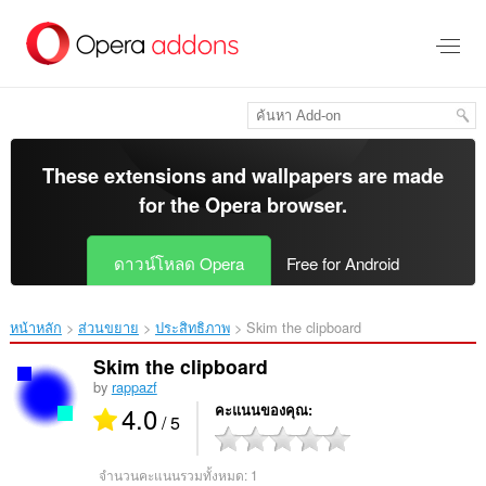
ข้าม
ไป
ที่
เนื้อหา
หลัก
These extensions and wallpapers are made
for the
Opera browser
.
ดาวน์โหลด Opera
Free for Android
หน้าหลัก
ส่วนขยาย
ประสิทธิภาพ
Skim the clipboard‎
Skim the clipboard
by
rappazf
4.0
คะแนนของคุณ
/ 5
จำนวนคะแนนรวมทั้งหมด:
1