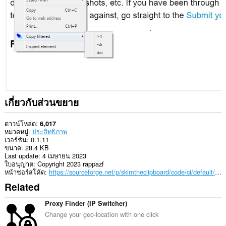
เว็บไซต์
ทั้งหมด
ส่วน
ขยาย
นี้
สามารถ
เข้า
ถึง
ข้อมูล
ที่
คุณ
เกี่ยวกับส่วนขยาย
คัด
ลอก
และ
ดาวน์โหลด
6,017
วาง
หมวดหมู่
ประสิทธิภาพ
เวอร์ชัน
0.1.11
This
ขนาด
28.4 KB
extension
Last update
4 เมษายน 2023
can
ใบอนุญาต
Copyright 2023 rappazf
write
หน้าซอร์สโค้ด
https://sourceforge.net/p/skimtheclipboard/code/ci/default/tree/
data
Related
into
the
clipboard.
Proxy Finder (IP Switcher)
Change your geo-location with one click