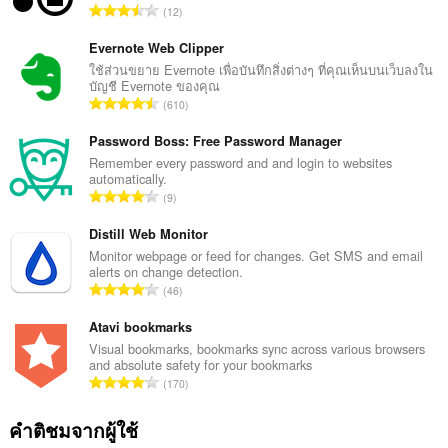
จำ
12
น
ว
Evernote Web Clipper
น
ใช้ส่วนขยาย Evernote เพื่อบันทึกสิ่งต่างๆ ที่คุณเห็นบนเว็บลงใน
บัญชี Evernote ของคุณ
ค
จำ
610
ะ
น
แ
ว
Password Boss: Free Password Manager
น
น
Remember every password and and login to websites
น
automatically.
ค
ร
จำ
9
ะ
ว
น
แ
ม
ว
Distill Web Monitor
น
ทั้
น
Monitor webpage or feed for changes. Get SMS and email
น
ง
alerts on change detection.
ค
ร
จำ
ห
46
ะ
ว
น
ม
แ
ม
ว
Atavi bookmarks
ด
น
ทั้
น
:
Visual bookmarks, bookmarks sync across various browsers
น
ง
and absolute safety for your bookmarks
ค
ร
จำ
ห
170
ะ
ว
น
ม
แ
ม
ว
ด
คำติชมจากผู้ใช้
น
ทั้
น
: