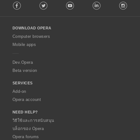
Facebook
Twitter
Youtube
LinkedIn
Instag
o
l
l
o
DOWNLOAD OPERA
w
O
Computer browsers
p
Mobile apps
e
r
a
Dev.Opera
Beta version
SERVICES
Add-on
Opera account
NEED HELP?
วิธีใช้และการสนับสนุน
บล็อกของ Opera
Opera forums