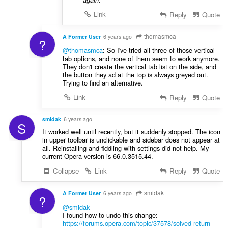
Link
Reply
Quote
thomasmca
A Former User
6 years ago
?
@thomasmca
: So I've tried all three of those vertical
tab options, and none of them seem to work anymore.
They don't create the vertical tab list on the side, and
the button they ad at the top is always greyed out.
Trying to find an alternative.
Link
Reply
Quote
smidak
6 years ago
S
It worked well until recently, but it suddenly stopped. The icon
in upper toolbar is unclickable and sidebar does not appear at
all. Reinstalling and fiddling with settings did not help. My
current Opera version is 66.0.3515.44.
Collapse
Link
Reply
Quote
smidak
A Former User
6 years ago
?
@smidak
I found how to undo this change:
https://forums.opera.com/topic/37578/solved-return-