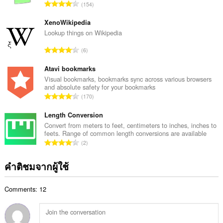
จำ
154
ะ
น
แ
ว
XenoWikipedia
น
น
Lookup things on Wikipedia
น
ค
ร
จำ
6
ะ
ว
น
แ
ม
ว
Atavi bookmarks
น
ทั้
น
Visual bookmarks, bookmarks sync across various browsers
น
ง
and absolute safety for your bookmarks
ค
ร
จำ
ห
170
ะ
ว
น
ม
แ
ม
ว
Length Conversion
ด
น
ทั้
น
:
Convert from meters to feet, centimeters to inches, inches to
น
ง
feets. Range of common length conversions are available
ค
ร
จำ
ห
2
ะ
ว
น
ม
แ
ม
ว
ด
คำติชมจากผู้ใช้
น
ทั้
น
:
น
ง
ค
ร
ห
Comments: 12
ะ
ว
ม
แ
ม
ด
น
ทั้
:
น