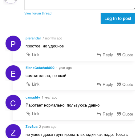
ง
ร
ห
ว
ม
View forum thread
ม
Log in to post
ด
ทั้
:
ง
ห
pierandal
7 months ago
P
ม
простое, но удобное
ด
:
Link
Reply
Quote
ElenaCabchuk002
1 year ago
E
сомнительно, но окэй
Link
Reply
Quote
camaddy
1 year ago
C
Работает нормально, пользуюсь давно
Link
Reply
Quote
ZevSua
2 years ago
Z
не умеет даже группировать вкладки как надо. Тоесть