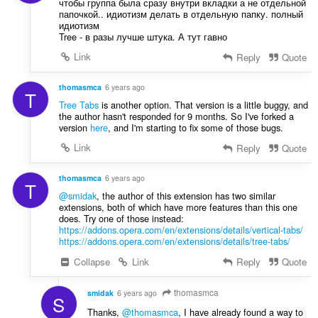
чтобы группа была сразу внутри вкладки а не отдельной
папочкой.. идиотизм делать в отдельную папку. полный
идиотизм
Tree - в разы лучше штука. А тут гавно
Link
Reply
Quote
thomasmca
6 years ago
T
Tree Tabs
is another option. That version is a little buggy, and
the author hasn't responded for 9 months. So I've forked a
version
here
, and I'm starting to fix some of those bugs.
Link
Reply
Quote
thomasmca
6 years ago
T
@smidak
, the author of this extension has two similar
extensions, both of which have more features than this one
does. Try one of those instead:
https://addons.opera.com/en/extensions/details/vertical-tabs/
https://addons.opera.com/en/extensions/details/tree-tabs/
Collapse
Link
Reply
Quote
thomasmca
smidak
6 years ago
S
Thanks,
@thomasmca
, I have already found a way to