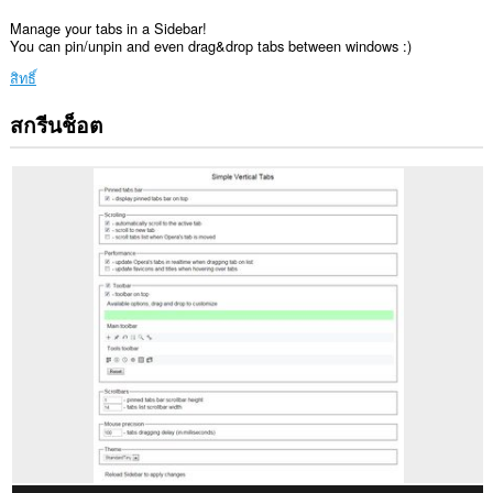
Manage your tabs in a Sidebar!
You can pin/unpin and even drag&drop tabs between windows :)
สิทธิ์
สกรีนช็อต
ส่วน
ขยาย
นี้
จะ
เพิ่ม
กรอบ
ไป
ที่
แถบ
ข้าง
ส่วน
ขยาย
นี้
สามารถ
เข้า
ถึง
แท็บ
และ
กิจกรรม
การ