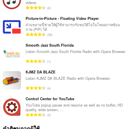
videos.
can
จำ
6
create
น
rich
ว
notifications
Picture-in-Picture - Floating Video Player
and
น
ส่วนขยายนี้ช่วยให้ผู้ใช้สามารถรับชมวิดีโอในโหมดภาพซ้อน
display
ภาพ (PiP) ได้
ค
them
จำ
59
ะ
to
น
แ
you
ว
Smooth Jazz South Florida
in
น
the
น
Listen Smooth Jazz South Florida Radio with Opera Browser.
น
system
ค
ร
tray.
จำ
1
ะ
ว
น
แ
ส่วน
ม
ว
KJMZ DA BLAZE
ขยาย
น
ทั้
น
Listen KJMZ DA BLAZE Radio with Opera Browser.
นี้
น
ง
สามารถ
ค
ร
จำ
ห
เข้า
4
ะ
ว
ถึง
น
ม
แ
แท็บ
ม
ว
Control Center for YouTube
ด
น
และ
ทั้
น
:
YouTube popup pause and resume as well as no buffer, HD
กิจกรรม
น
ง
quality, wide screen, ...
ค
การ
ร
จำ
ห
ท่อง
5
ะ
ว
น
เว็บ
ม
แ
ม
ของ
ว
ด
คำติชมจากผู้ใช้
น
คุณ