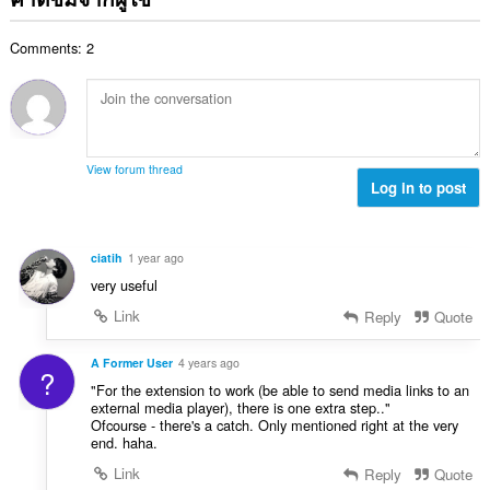
ทั้
น
:
น
ง
ค
ร
ห
Comments: 2
ะ
ว
ม
แ
ม
ด
น
ทั้
:
น
ง
ร
ห
ว
ม
View forum thread
ม
Log in to post
ด
ทั้
:
ง
ห
ciatih
1 year ago
ม
very useful
ด
:
Link
Reply
Quote
A Former User
4 years ago
?
"For the extension to work (be able to send media links to an
external media player), there is one extra step.."
Ofcourse - there's a catch. Only mentioned right at the very
end. haha.
Link
Reply
Quote