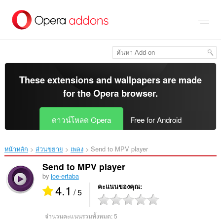
ข้าม
ไป
ที่
เนื้อหา
หลัก
These extensions and wallpapers are made
for the
Opera browser
.
ดาวน์โหลด Opera
Free for Android
หน้าหลัก
ส่วนขยาย
เพลง
Send to MPV player‎
Send to MPV player
by
joe-ertaba
4.1
คะแนนของคุณ
/ 5
จำนวนคะแนนรวมทั้งหมด:
5