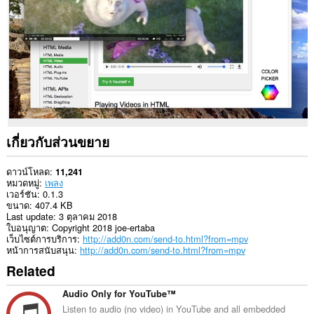
เว็บไซต์
ทั้งหมด
This
extension
can
write
data
into
the
clipboard.
เกี่ยวกับส่วนขยาย
ส่วน
ขยาย
นี้
ดาวน์โหลด
11,241
สามารถ
หมวดหมู่
เพลง
อ่าน
เวอร์ชัน
0.1.3
และ
ขนาด
407.4 KB
ปรับ
Last update
3 ตุลาคม 2018
เปลี่ยน
ใบอนุญาต
Copyright 2018 joe-ertaba
ประวัติการ
เว็บไซต์การบริการ
http://add0n.com/send-to.html?from=mpv
ท่อง
หน้าการสนับสนุน
http://add0n.com/send-to.html?from=mpv
เว็บ
Related
ของ
คุณ
Audio Only for YouTube™
This
Listen to audio (no video) in YouTube and all embedded
extension