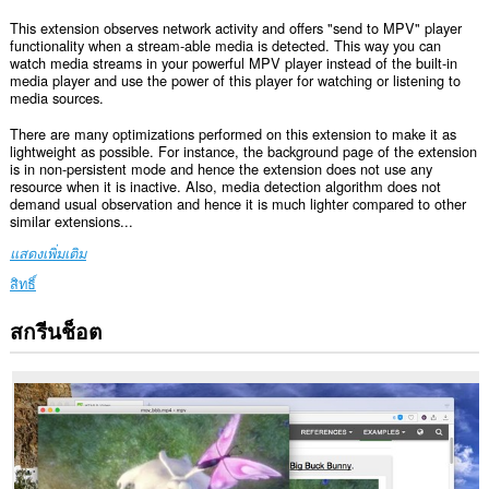
This extension observes network activity and offers "send to MPV" player
functionality when a stream-able media is detected. This way you can
watch media streams in your powerful MPV player instead of the built-in
media player and use the power of this player for watching or listening to
media sources.
There are many optimizations performed on this extension to make it as
lightweight as possible. For instance, the background page of the extension
is in non-persistent mode and hence the extension does not use any
resource when it is inactive. Also, media detection algorithm does not
demand usual observation and hence it is much lighter compared to other
similar extensions...
แสดงเพิ่มเติม
สิทธิ์
สกรีนช็อต
ส่วน
ขยาย
นี้
สามารถ
เข้า
ถึง
ข้อมูล
ของ
คุณ
ใน