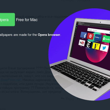
ировал главный домен сайта и все поддомены! Похоже этот
Opera
Free for Mac
Reply
Quote
llpapers are made for the
Opera browser
.
ve4k
уете Ваше расширение ???? Оно НЕ работает. Просто одна
ще не загружает видео, либо Доходит до 99 %. и умирает
и включении её, пишут, что это вирус. Я Постоянно
м
SaveFrom.net
, Никаких нареканий, самое прекрасное
-то подобное, или даже лучше. Неужели наши Разработчики,
остойную программу ?? Пожалуйста, или доработайте его,
 из каталога. Возмущению, нет предела!
Reply
Quote
ella