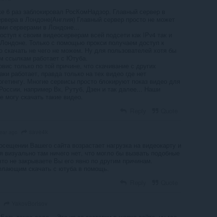
е 6 раз заблокировал РосКомНадзор. Главный сервер в
рвера в Лондоне(Англия) Главный сервер просто не может
ми серверами в Лондоне...
ступ к своим видеосерверам всей подсети как IPv4 так и
в Лондоне. Только с помощью прокси получаем доступ к
о скачать не чего не можем. Ну для пользователей хотя бы
м ссылкам работает с Ютуба.
вис только по той причине, что скачивание с других
аки работает, правда только на тех видео где нет
ргетингу. Многие сервисы просто блокируют показ видео для
России, например Вк, Рутуб, Дзен и так далее... Наши
е могу скачать такие видео.
Reply
Quote
save4k
year ago
осещении Вашего сайта возрастает нагрузка на видеокарту и
я визуально там ничего нет, что могло бы вызвать подобные
 что не закрываете Вы его явно по другим причинам.
 желающим скачать с ютуба в помощь.
Reply
Quote
YakovBorisov
Есть такое дело... Это из за заставки в шапке сайта, ну где