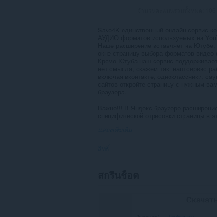
จำนวนคะแนนรวมทั้งหมด:
106
Save4K единственный онлайн сервис ко
АУДИО форматов используемых на YouTu
Наше расширение вставляет на Ютубе, п
окне страницу выбора форматов видео 
Кроме Ютуба наш сервис поддерживает 
нет смысла, скажем так, наш сервис ра
включая вконтакте, одноклассники, сау
сайтов откройте страницу с нужным вам
браузера.
Важно!!! В Яндекс браузере расширение
специфической отрисовки страницы в эт
แสดงเพิ่มเติม
สิทธิ์
ส่วน
สกรีนช็อต
ขยาย
นี้
สามารถ
เข้า
ถึง
ข้อมูล