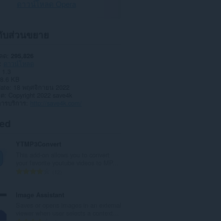
ดาวน์โหลด Opera
วกับส่วนขยาย
หลด
295,826
ดาวน์โหลด
1.3
8.6 KB
date
18 พฤศจิกายน 2022
าต
Copyright 2022 save4k
การบริการ
http://save4k.com/
ted
YTMP3Convert
This add-on allows you to convert
your favorite youtube videos to MP...
จำ
12
น
ว
Image Assistant
น
Saves or opens images in an external
ค
viewer when user selects a context...
ะ