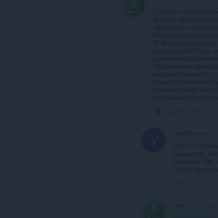
@Natella
Наш сайт уж
Москве, файловые се
связаться с файловы
Ютуб заблокировал до
IPv6 моего хостера 
ссылкам на Ютубе, н
скачивание по прямы
Не закрываю свой сер
видеохостингов всё т
ограничений по геота
пользователей не из 
английские сервера н
Collapse
Link
YakovBorisov
1 
Y
@save4k
При п
процессор, хот
нагрузки. Так,
"yt-dlp" всем
Link
save4k
1 year ago
@YakovBorisov