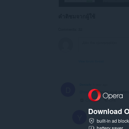
คำติชมจากผู้ใช้
Comments: 32
View forum thread
DenisAr
1 year ago
D
@save4k
: Проект ещё работ
Collapse
Link
Download O
YakovBorisov
1 year ago
Y
built-in ad bloc
@DenisAr
Он не работ
battery saver
Link