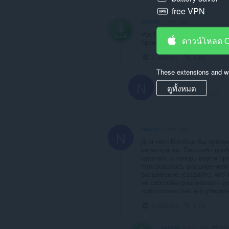
free VPN
save4k
1 year ago
РосКомНадзор снова заблок
ดาวน์โหลด 
проект придётся закрыть...
Collapse
Link
These extensions and wa
sa
Natella
1 year ago
N
ดูทั้งหมด
This post is deleted!
Link
Natella
1 year ago
N
Для чего Вообще Вы публик
нервотрёпка. Оно либо вооб
навечно, а теперь ещё и пр
пользовалась расширение
расширение, создайте, что
не способны разработать д
либо полностью его уберите
Collapse
Link
Nat
save4k
1 year ago