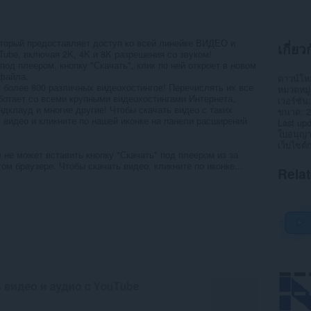
торый предоставляет доступ ко всей линейке ВИДЕО и
เกี่ย
be, включая 2K, 4K и 8K разрешения со звуком!
од плеером, кнопку "Скачать", клик по ней откроет в новом
файла.
ดาวน์โ
более 800 различных видеохостингов! Перечислять их все
หมวดหมู่
ботает со всеми крупными видеохостингами Интернета,
เวอร์ชัน
ндклауд и многие другие! Чтобы скачать видео с таких
ขนาด
2
 видео и кликните по нашей иконке на панели расширений
Last up
ใบอนุญ
เว็บไซต์
 не может вставить кнопку "Скачать" под плеером из за
ом браузере. Чтобы скачать видео, кликните по иконке...
Rela