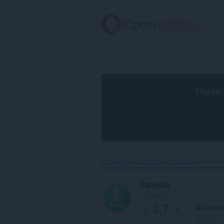
ข้าม
ไป
ที่
เนื้อหา
หลัก
These 
หน้าหลัก
ส่วนขยาย
ดาวน์โหลด
Save4
Save4k
by
save4k
3.7
คะแนนขอ
/ 5