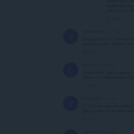
происходит, н
вашим расшире
очень жаль. Н
Link
YakovBorisov
1 year ago
Y
Ерунда какая-то. Кнопка эт
вместо скачки. Удалите это 
Link
leno4ka35
1 year ago
L
Не работает уже 2 недели.
пишет,что информация о фа
Link
YuraBgmail
1 year ago
Y
7/11/24 при загрузки файл
Две недели назад качал все
Link
skorp7676
1 year ago