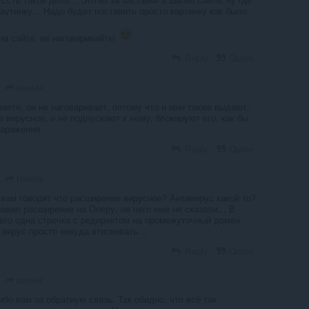
аутинку... Надо будет поставить просто картинку как было
на сайте, не наговаривайте!
Reply
Quote
save4k
наете, он не наговаривает, потому что и мне также выдают,
 вирусное, и не подпускают к нему, блокируют его, как бы
заражения
Reply
Quote
Natella
 вам говорят что расширение вирусное? Антивирус какой то?
овил расширение на Оперу, не чего мне не сказали... В
его одна строчка с редиректом на промежуточный домен
, вирус просто некуда втискивать...
Reply
Quote
save4k
ибо вам за обратную связь. Так обидно, что всё так