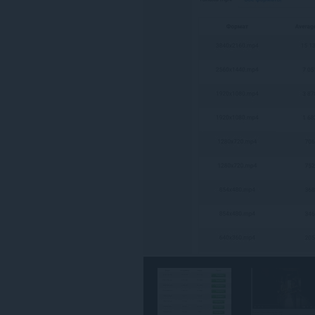
ของ
คุณ
ใน
บาง
เว็บไซต์
ส่วน
ขยาย
นี้
สามารถ
เข้า
ถึง
แท็บ
และ
กิจกรรม
การ
ท่อง
เว็บ
ของ
คุณ