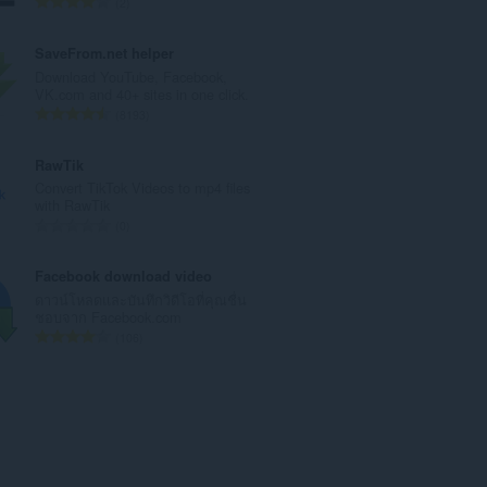
จำ
2
แ
น
น
ว
SaveFrom.net helper
น
น
Download YouTube, Facebook,
ร
ค
VK.com and 40+ sites in one click.
ว
ะ
จำ
8193
ม
แ
น
ทั้
น
ว
RawTik
ง
น
น
Convert TikTok Videos to mp4 files
ห
ร
ค
with RawTik
ม
ว
ะ
จำ
0
ด
ม
แ
น
:
ทั้
น
ว
Facebook download video
ง
น
น
ดาวน์โหลดและบันทึกวิดีโอที่คุณชื่น
ห
ร
ค
ชอบจาก Facebook.com
ม
ว
ะ
จำ
106
ด
ม
แ
น
:
ทั้
น
ว
ง
น
น
ห
ร
ค
ม
ว
ะ
ด
ม
แ
:
ทั้