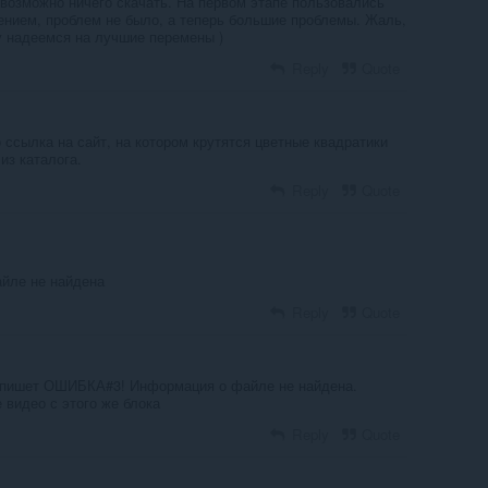
евозможно ничего скачать. На первом этапе пользовались
нием, проблем не было, а теперь большие проблемы. Жаль,
у надеемся на лучшие перемены )
Reply
Quote
о ссылка на сайт, на котором крутятся цветные квадратики
из каталога.
Reply
Quote
йле не найдена
Reply
Quote
а пишет ОШИБКА#3! Информация о файле не найдена.
 видео с этого же блока
Reply
Quote