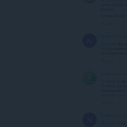
точки рисуют п
раньше...
А вирусов нет 
Link
Natella
1 year ago
N
@save4k
: Вы з
что расширение
во избежании 
Link
save4k
1 year ago
@Natella
А где
Я сейчас устан
расширении вс
youtube01.com
Link
Natella
1 year ago
N
@save4k
: Спас