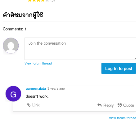
3
ะ
ว
น
ม
แ
ม
ว
ด
คำติชมจากผู้ใช้
น
ทั้
น
:
น
ง
ค
ร
ห
Comments: 1
ะ
ว
ม
แ
ม
ด
น
ทั้
:
น
ง
ร
ห
ว
ม
View forum thread
ม
Log in to post
ด
ทั้
:
ง
ห
gannunziata
3 years ago
G
ม
doesn't work.
ด
:
Link
Reply
Quote
View forum thread