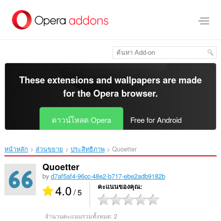
ข้าม
ไป
ที่
เนื้อหา
หลัก
These extensions and wallpapers are made
for the
Opera browser
.
ดาวน์โหลด Opera
Free for Android
หน้าหลัก
ส่วนขยาย
ประสิทธิภาพ
Quoetter‎
Quoetter
by
d7af5af4-96cc-48e2-b717-ebe2adb9182b
4.0
คะแนนของคุณ
/ 5
จำนวนคะแนนรวมทั้งหมด:
2