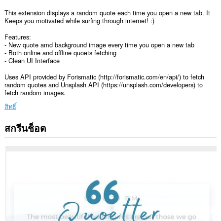
This extension displays a random quote each time you open a new tab. It
Keeps you motivated while surfing through internet! :)
Features:
- New quote amd background image every time you open a new tab
- Both online and offline quoets fetching
- Clean UI Interface
Uses API provided by Forismatic (http://forismatic.com/en/api/) to fetch
random quotes and Unsplash API (https://unsplash.com/developers) to
fetch random images.
สิทธิ์
สกรีนช็อต
ส่วน
ขยาย
นี้
สามารถ
เข้า
ถึง
ข้อมูล
ของ
คุณ
ใน
บาง
เว็บไซต์