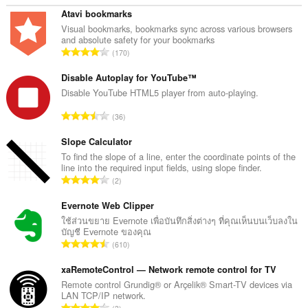
Atavi bookmarks
Visual bookmarks, bookmarks sync across various browsers
and absolute safety for your bookmarks
จำ
170
น
ว
Disable Autoplay for YouTube™
น
Disable YouTube HTML5 player from auto-playing.
ค
จำ
36
ะ
น
แ
ว
Slope Calculator
น
น
To find the slope of a line, enter the coordinate points of the
น
line into the required input fields, using slope finder.
ค
ร
จำ
2
ะ
ว
น
แ
ม
ว
Evernote Web Clipper
น
ทั้
น
ใช้ส่วนขยาย Evernote เพื่อบันทึกสิ่งต่างๆ ที่คุณเห็นบนเว็บลงใน
น
ง
บัญชี Evernote ของคุณ
ค
ร
จำ
ห
610
ะ
ว
น
ม
แ
ม
ว
xaRemoteControl — Network remote control for TV
ด
น
ทั้
น
:
Remote control Grundig® or Arçelik® Smart-TV devices via
น
ง
LAN TCP/IP network.
ค
ร
จำ
ห