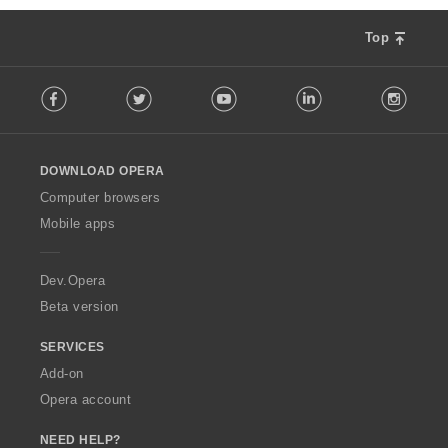
Top
F
Facebook
Twitter
Youtube
LinkedIn
Instag
o
l
l
o
DOWNLOAD OPERA
w
O
Computer browsers
p
Mobile apps
e
r
a
Dev.Opera
Beta version
SERVICES
Add-on
Opera account
NEED HELP?