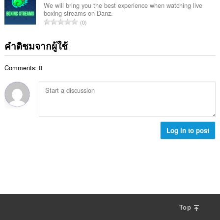
ทั้
น
:
We will bring you the best experience when watching live
น
ง
boxing streams on Danz.
ค
ร
จำ
ห
0
ะ
ว
น
ม
แ
ม
ว
ด
คำติชมจากผู้ใช้
น
ทั้
น
:
น
ง
ค
ร
ห
Comments: 0
ะ
ว
ม
แ
ม
ด
น
ทั้
:
น
ง
ร
ห
ว
ม
ม
Log in to post
ด
ทั้
:
ง
ห
ม
ด
:
Top