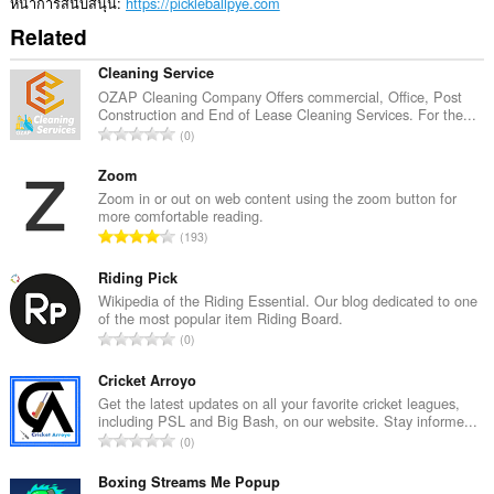
หน้าการสนับสนุน
https://pickleballpye.com
Related
Cleaning Service
OZAP Cleaning Company Offers commercial, Office, Post
Construction and End of Lease Cleaning Services. For the...
จำ
0
น
ว
Zoom
น
Zoom in or out on web content using the zoom button for
more comfortable reading.
ค
จำ
193
ะ
น
แ
ว
Riding Pick
น
น
Wikipedia of the Riding Essential. Our blog dedicated to one
น
of the most popular item Riding Board.
ค
ร
จำ
0
ะ
ว
น
แ
ม
ว
Cricket Arroyo
น
ทั้
น
Get the latest updates on all your favorite cricket leagues,
น
ง
including PSL and Big Bash, on our website. Stay informe...
ค
ร
จำ
ห
0
ะ
ว
น
ม
แ
ม
ว
Boxing Streams Me Popup
ด
น