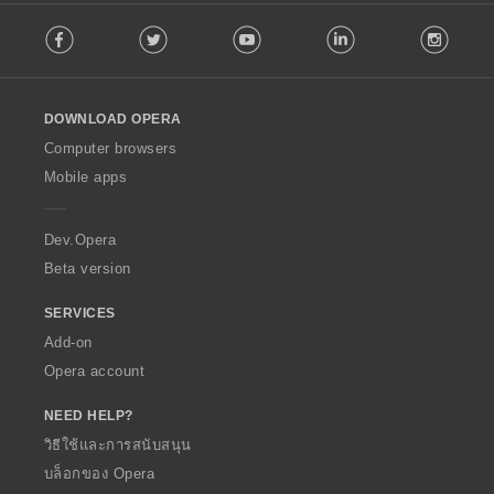
F
Facebook
Twitter
Youtube
LinkedIn
Instag
o
l
l
o
DOWNLOAD OPERA
w
O
Computer browsers
p
Mobile apps
e
r
a
Dev.Opera
Beta version
SERVICES
Add-on
Opera account
NEED HELP?
วิธีใช้และการสนับสนุน
บล็อกของ Opera