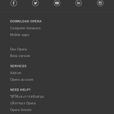
Facebook
Twitter
Youtube
LinkedIn
Instag
o
l
l
o
DOWNLOAD OPERA
w
O
Computer browsers
p
Mobile apps
e
r
a
Dev.Opera
Beta version
SERVICES
Add-on
Opera account
NEED HELP?
วิธีใช้และการสนับสนุน
บล็อกของ Opera
Opera forums