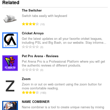
Related
The Switcher
Switch tabs easily with keyboard
จำ
10
น
ว
Cricket Arroyo
น
Get the latest updates on all your favorite cricket leagues,
including PSL and Big Bash, on our website. Stay informe...
ค
จำ
0
ะ
น
แ
ว
Pet Pro Arena - Reviews
น
น
Pet Arena Pro is a Professional Platform where you will get
น
the authentic reviews of different products.
ค
ร
จำ
0
ะ
ว
น
แ
ม
ว
Zoom
น
ทั้
น
Zoom in or out on web content using the zoom button for
น
ง
more comfortable reading.
ค
ร
จำ
ห
193
ะ
ว
น
ม
แ
ม
ว
NAME COMBINER
ด
น
ทั้
น
:
Name combiner is a tool to create unique names by mixing
น