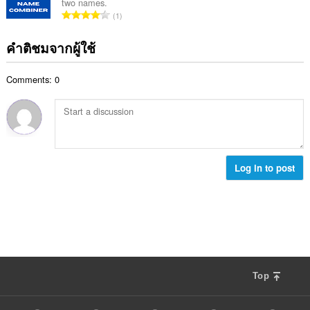
ง
two names.
ค
ร
จำ
ห
1
ะ
ว
น
ม
แ
ม
ว
ด
คำติชมจากผู้ใช้
น
ทั้
น
:
น
ง
ค
ร
ห
Comments: 0
ะ
ว
ม
แ
ม
ด
น
ทั้
:
น
ง
ร
ห
ว
ม
ม
Log in to post
ด
ทั้
:
ง
ห
ม
ด
:
Top
F