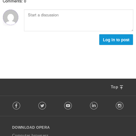
ห
Comments: 0
ะ
ว
ม
แ
ม
ด
น
ทั้
:
น
ง
ร
ห
ว
ม
ม
Log in to post
ด
ทั้
:
ง
ห
ม
ด
:
Top
F
Facebook
Twitter
Youtube
LinkedIn
Instag
o
l
l
o
DOWNLOAD OPERA
w
O
Computer browsers