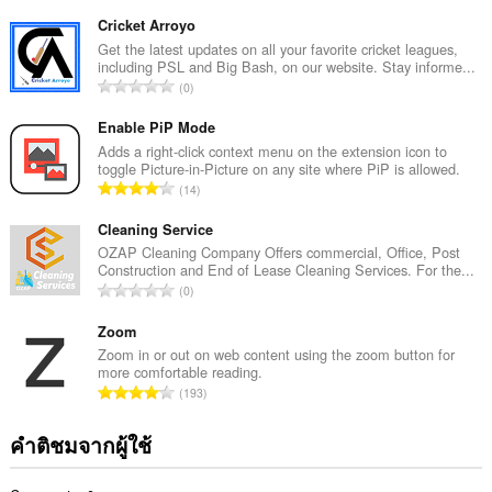
น
ว
Cricket Arroyo
น
Get the latest updates on all your favorite cricket leagues,
including PSL and Big Bash, on our website. Stay informe...
ค
จำ
0
ะ
น
แ
ว
Enable PiP Mode
น
น
Adds a right-click context menu on the extension icon to
น
toggle Picture-in-Picture on any site where PiP is allowed.
ค
ร
จำ
14
ะ
ว
น
แ
ม
ว
Cleaning Service
น
ทั้
น
OZAP Cleaning Company Offers commercial, Office, Post
น
ง
Construction and End of Lease Cleaning Services. For the...
ค
ร
จำ
ห
0
ะ
ว
น
ม
แ
ม
ว
Zoom
ด
น
ทั้
น
:
Zoom in or out on web content using the zoom button for
น
ง
more comfortable reading.
ค
ร
จำ
ห
193
ะ
ว
น
ม
แ
ม
ว
ด
คำติชมจากผู้ใช้
น
ทั้
น
:
น
ง
ค
ร