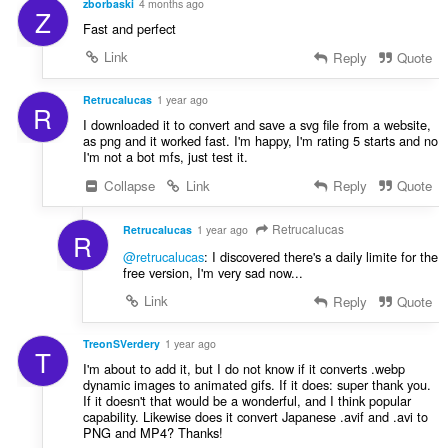
zborbaski
4 months ago
Z
ม
Fast and perfect
ด
:
Link
Reply
Quote
Retrucalucas
1 year ago
R
I downloaded it to convert and save a svg file from a website,
as png and it worked fast. I'm happy, I'm rating 5 starts and no
I'm not a bot mfs, just test it.
Collapse
Link
Reply
Quote
Retrucalucas
Retrucalucas
1 year ago
R
@retrucalucas
: I discovered there's a daily limite for the
free version, I'm very sad now...
Link
Reply
Quote
TreonSVerdery
1 year ago
T
I'm about to add it, but I do not know if it converts .webp
dynamic images to animated gifs. If it does: super thank you.
If it doesn't that would be a wonderful, and I think popular
capability. Likewise does it convert Japanese .avif and .avi to
PNG and MP4? Thanks!