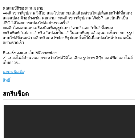
คุณสมบัติของส่วนขยาย:
➡คลิกขวาที่รูปภาพ วิดีโอ และโปรแกรมเล่นเสียงส่วนใหญ่เพื่อแยกไฟล์ที่แสดง
และแปลง ตัวอย่างเช่น คุณสามารถคลิกขวาที่รูปภาพ WebP และบันทึกเป็น
JPG ได้โดยการแปลงไฟล์อย่างรวดเร็ว*
➡คลิกไอคอนแถบเครื่องมือเพื่อดูรูปแบบ "จาก" และ "เป็น" ทั้งหมด
➡เริ่มพิมพ์ "แปลง..." หรือ "แปลงเป็น..." ในแถบที่อยู่ แล้วคุณจะเห็นรายการรูป
แบบไฟล์ที่แนะนำ คลิกหรือกด Enter ที่รูปแบบใดก็ได้เพื่อแปลงไฟล์ประเภทนั้น
อย่างรวดเร็ว
ฟีเจอร์ของแอปเว็บ MConverter:
✓ แปลงไฟล์จำนวนมากระหว่างไฟล์วิดีโอ เสียง รูปภาพ อีบุ๊ก ออฟฟิศ และไฟล์
เก็บถาวร...
แสดงเพิ่มเติม
สิทธิ์
สกรีนช็อต
ส่วน
ขยาย
นี้
สามารถ
เข้า
ถึง
ข้อมูล
ของ
คุณ
ใน