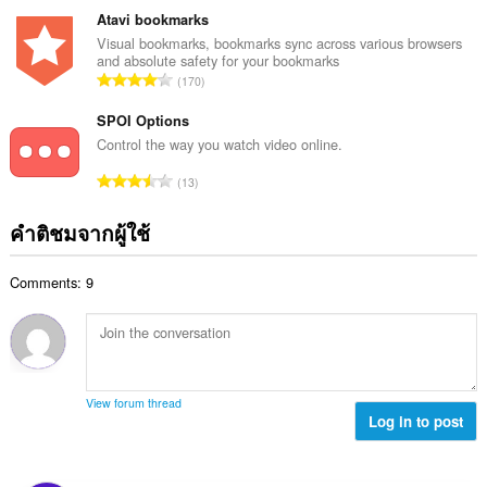
แ
ม
ว
Atavi bookmarks
น
ทั้
น
Visual bookmarks, bookmarks sync across various browsers
น
ง
and absolute safety for your bookmarks
ค
ร
จำ
ห
170
ะ
ว
น
ม
แ
ม
ว
SPOI Options
ด
น
ทั้
น
:
Control the way you watch video online.
น
ง
ค
ร
จำ
ห
13
ะ
ว
น
ม
แ
ม
ว
ด
คำติชมจากผู้ใช้
น
ทั้
น
:
น
ง
ค
ร
ห
Comments: 9
ะ
ว
ม
แ
ม
ด
น
ทั้
:
น
ง
ร
ห
ว
ม
View forum thread
ม
Log in to post
ด
ทั้
:
ง
ห