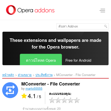
ข้าม
ไป
ที่
เนื้อหา
หลัก
These extensions and wallpapers are made
for the
Opera browser
.
ดาวน์โหลด Opera
Free for Android
หน้าหลัก
ส่วนขยาย
ประสิทธิภาพ
MConverter - File Converter‎
MConverter - File Converter
by
marto55555
4.1
คะแนนของคุณ
/ 5
จำนวนคะแนนรวมทั้งหมด:
20