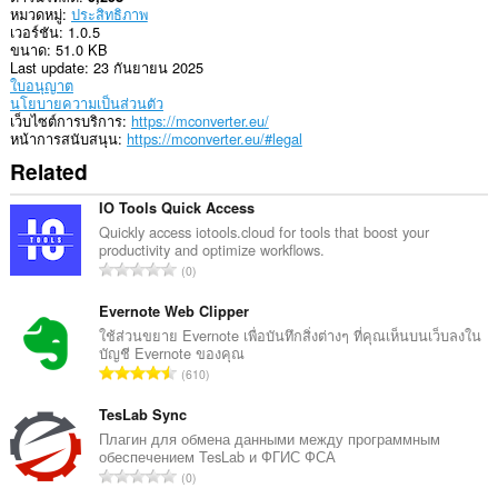
หมวดหมู่
ประสิทธิภาพ
เวอร์ชัน
1.0.5
ขนาด
51.0 KB
Last update
23 กันยายน 2025
ใบอนุญาต
นโยบายความเป็นส่วนตัว
เว็บไซต์การบริการ
https://mconverter.eu/
หน้าการสนับสนุน
https://mconverter.eu/#legal
Related
IO Tools Quick Access
Quickly access iotools.cloud for tools that boost your
productivity and optimize workflows.
จำ
0
น
ว
Evernote Web Clipper
น
ใช้ส่วนขยาย Evernote เพื่อบันทึกสิ่งต่างๆ ที่คุณเห็นบนเว็บลงใน
บัญชี Evernote ของคุณ
ค
จำ
610
ะ
น
แ
ว
TesLab Sync
น
น
Плагин для обмена данными между программным
น
обеспечением TesLab и ФГИС ФСА
ค
ร
จำ
0
ะ
ว
น