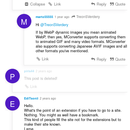
Collapse
Link
Reply
Quote
TreonSVerdery
marto55555
1 year ago
M
Hi
@TreonSVerdery
If by WebP dynamic images you mean animated
WebP, then yes, MConverter supports converting them
to animated GIF and many video formats. MConverter
also supports converting Japanese AVIF images and all
other formats you've mentioned.
Link
Reply
Quote
piris44
2 years ago
P
This post is deleted!
Link
EdiTsonii
2 years ago
E
Hello.
What's the point of an extension if you have to go to a site.
Nothing. You might as well have a bookmark.
This kind of people fill the site not for the extensions but to
make their site known.
Lame.