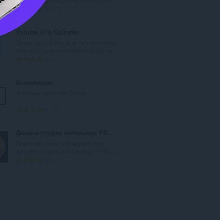
ะ
จำ
17
แ
น
น
ว
Volume of a Cylinder
น
น
Compute volume of a cylinder given
ร
ค
radius of base and height of the cyl...
ว
ะ
จำ
5
ม
แ
น
ทั้
น
ว
Screensaver
ง
น
น
A screen saver for Opera.
ห
ร
ค
ม
ว
ะ
จำ
5
ด
ม
แ
น
:
ทั้
น
ว
Дизайн-студия интерьера PRO Interior Design
ง
น
น
Приложение от официальной
ห
ร
ค
дизайн-студии интерьера «PRO I...
ม
ว
ะ
จำ
3
ด
ม
แ
น
:
ทั้
น
ว
ง
น
น
ห
ร
ค
ม
ว
ะ
ด
ม
แ