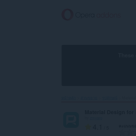
ข้าม
ไป
ที่
เนื้อหา
หลัก
These 
หน้าหลัก
ส่วนขยาย
รูปลักษณ์
Material
Material Design for
by
zmyaro
4.1
คะแนนขอ
/ 5