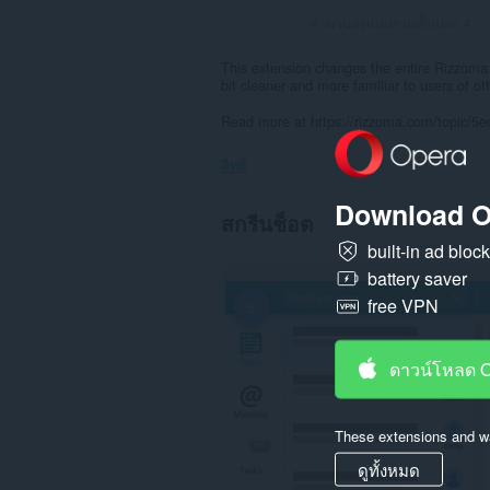
จำนวนคะแนนรวมทั้งหมด:
4
This extension changes the entire Rizzoma i
bit cleaner and more familiar to users of ot
Read more at https://rizzoma.com/topic/
สิทธิ์
Download O
ส่วน
สกรีนช็อต
ขยาย
นี้
built-in ad bloc
สามารถ
battery saver
เข้า
ถึง
free VPN
ข้อมูล
ของ
คุณ
ดาวน์โหลด 
ใน
บาง
เว็บไซต์
These extensions and wa
ดูทั้งหมด