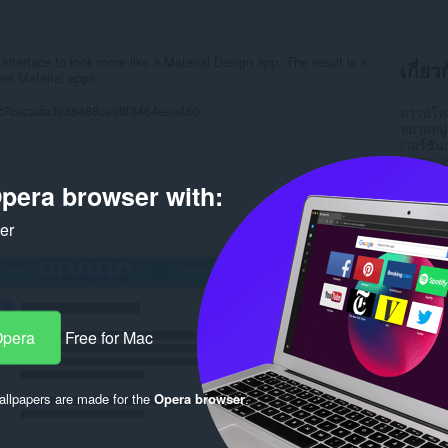
nterface to look more like a Material Design app. The result is a
เกี่ย
her Material apps.
5ec7cecada3988488ce98f8464eec480
ดาวน์โ
หมวดหมู่
เวอร์ชัน
ขนาด
2
Last up
pera browser with:
ใบอนุญ
หน้าการ
หน้าซอร
ker
Rela
Opera
Free for Mac
llpapers are made for the
Opera browser
.