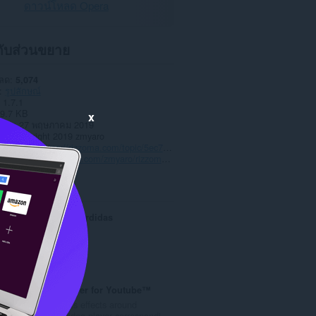
ดาวน์โหลด Opera
วกับส่วนขยาย
หลด
5,074
รูปลักษณ์
1.7.1
9.7 KB
x
date
27 พฤษภาคม 2019
าต
Copyright 2019 zmyaro
สนับสนุน
https://rizzoma.com/topic/5ec7cecada3988488ce98f8464eec480
์สโค้ด
https://github.com/zmyaro/rizzoma-material
ted
Taringa sin Perdidas
จำ
5
น
ว
Ambivid player for Youtube™
น
Creates lights effects around
ค
Youtube's video player correspondi...