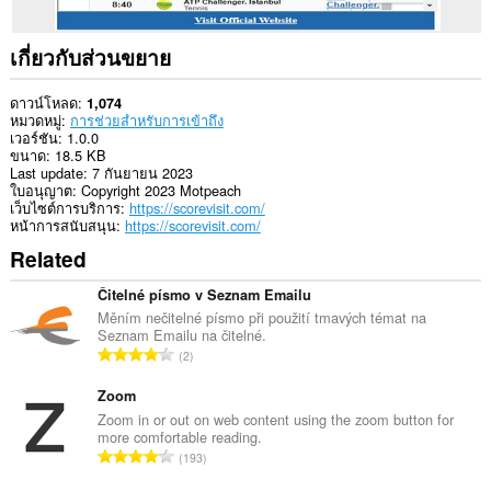
เกี่ยวกับส่วนขยาย
ดาวน์โหลด
1,074
หมวดหมู่
การช่วยสำหรับการเข้าถึง
เวอร์ชัน
1.0.0
ขนาด
18.5 KB
Last update
7 กันยายน 2023
ใบอนุญาต
Copyright 2023 Motpeach
เว็บไซต์การบริการ
https://scorevisit.com/
หน้าการสนับสนุน
https://scorevisit.com/
Related
Čitelné písmo v Seznam Emailu
Měním nečitelné písmo při použití tmavých témat na
Seznam Emailu na čitelné.
จำ
2
น
ว
Zoom
น
Zoom in or out on web content using the zoom button for
more comfortable reading.
ค
จำ
193
ะ
น
แ