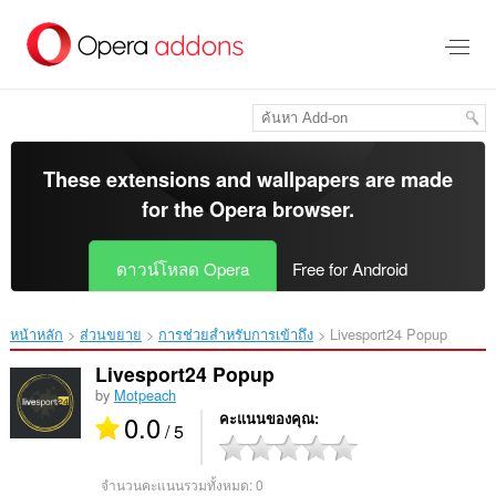
ข้าม
ไป
ที่
เนื้อหา
หลัก
These extensions and wallpapers are made
for the
Opera browser
.
ดาวน์โหลด Opera
Free for Android
หน้าหลัก
ส่วนขยาย
การช่วยสำหรับการเข้าถึง
Livesport24 Popup‎
Livesport24 Popup
by
Motpeach
0.0
คะแนนของคุณ
/ 5
จำนวนคะแนนรวมทั้งหมด:
0