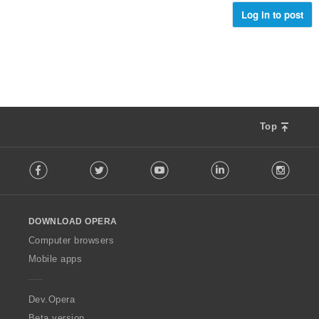
ม
ม
Log in to post
ด
ทั้
:
ง
ห
ม
ด
:
Top
F
Facebook
Twitter
Youtube
LinkedIn
Instag
o
l
l
o
DOWNLOAD OPERA
w
O
Computer browsers
p
Mobile apps
e
r
a
Dev.Opera
Beta version