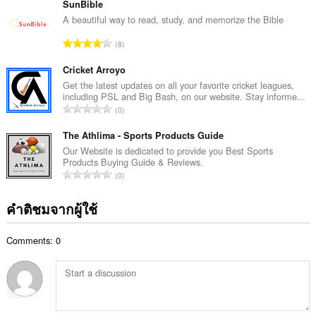
ว
SunBible
น
น
A beautiful way to read, study, and memorize the Bible
น
ค
ร
จำ
8
ะ
ว
น
แ
ม
ว
Cricket Arroyo
น
ทั้
น
Get the latest updates on all your favorite cricket leagues,
น
ง
including PSL and Big Bash, on our website. Stay informe...
ค
ร
จำ
ห
0
ะ
ว
น
ม
แ
ม
ว
The Athlima - Sports Products Guide
ด
น
ทั้
น
:
Our Website is dedicated to provide you Best Sports
น
ง
Products Buying Guide & Reviews.
ค
ร
จำ
ห
0
ะ
ว
น
ม
แ
ม
ว
ด
คำติชมจากผู้ใช้
น
ทั้
น
:
น
ง
ค
ร
ห
Comments: 0
ะ
ว
ม
แ
ม
ด
น
ทั้
:
น
ง
ร
ห
ว