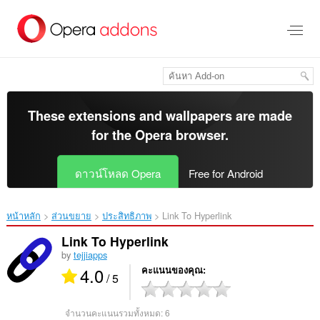
ข้าม
ไป
ที่
เนื้อหา
หลัก
These extensions and wallpapers are made
for the
Opera browser
.
ดาวน์โหลด Opera
Free for Android
หน้าหลัก
ส่วนขยาย
ประสิทธิภาพ
Link To Hyperlink‎
Link To Hyperlink
by
tejjiapps
4.0
คะแนนของคุณ
/ 5
จำนวนคะแนนรวมทั้งหมด:
6