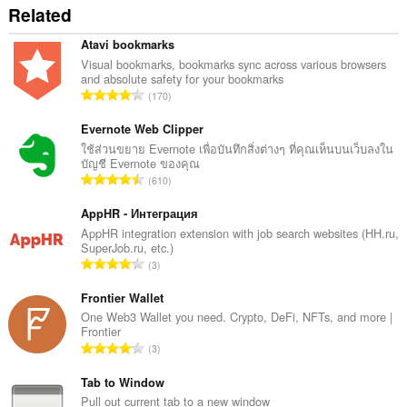
side
Related
data.
Atavi bookmarks
Visual bookmarks, bookmarks sync across various browsers
and absolute safety for your bookmarks
จำ
170
น
ว
Evernote Web Clipper
น
ใช้ส่วนขยาย Evernote เพื่อบันทึกสิ่งต่างๆ ที่คุณเห็นบนเว็บลงใน
บัญชี Evernote ของคุณ
ค
จำ
610
ะ
น
แ
ว
AppHR - Интеграция
น
น
AppHR integration extension with job search websites (HH.ru,
น
SuperJob.ru, etc.)
ค
ร
จำ
3
ะ
ว
น
แ
ม
ว
Frontier Wallet
น
ทั้
น
One Web3 Wallet you need. Crypto, DeFi, NFTs, and more |
น
ง
Frontier
ค
ร
จำ
ห
3
ะ
ว
น
ม
แ
ม
ว
Tab to Window
ด
น
ทั้
น
:
Pull out current tab to a new window