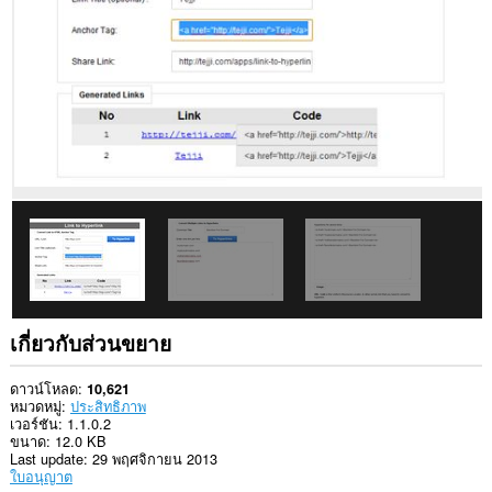
ใน
บาง
เว็บไซต์
ส่วน
ขยาย
นี้
สามารถ
เข้า
ถึง
แท็บ
และ
กิจกรรม
การ
ท่อง
เว็บ
ของ
คุณ
This
เกี่ยวกับส่วนขยาย
extension
can
store
ดาวน์โหลด
10,621
an
หมวดหมู่
ประสิทธิภาพ
unlimited
เวอร์ชัน
1.1.0.2
amount
ขนาด
12.0 KB
of
Last update
29 พฤศจิกายน 2013
client-
ใบอนุญาต