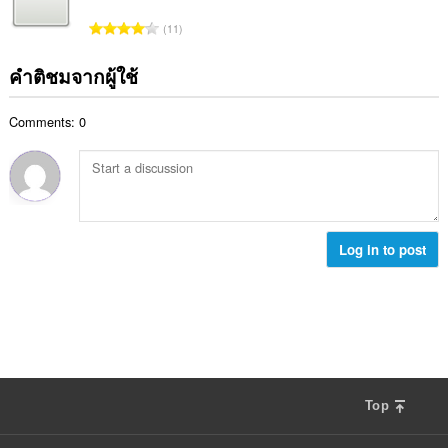
น
ง
ค
ร
จำ
ห
11
ะ
ว
น
ม
แ
ม
ว
ด
คำติชมจากผู้ใช้
น
ทั้
น
:
น
ง
ค
ร
ห
Comments: 0
ะ
ว
ม
แ
ม
ด
น
ทั้
:
น
ง
ร
ห
ว
ม
ม
Log in to post
ด
ทั้
:
ง
ห
ม
ด
:
Top
F