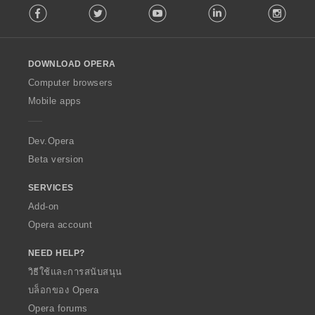
Facebook
Twitter
Youtube
LinkedIn
Instag
o
l
l
o
DOWNLOAD OPERA
w
O
Computer browsers
p
Mobile apps
e
r
a
Dev.Opera
Beta version
SERVICES
Add-on
Opera account
NEED HELP?
วิธีใช้และการสนับสนุน
บล็อกของ Opera
Opera forums