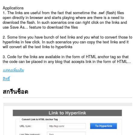
Applications
1. The links are useful from the fact that sometime the .swf (flash) files
open directly in browser and starts playing where are there is a need to
download the flash. In such scenarios one can right click on the links and
use Save As... feature to download the files
2. Some time you have bunch of text links and you what to convert those to
hyperlinks in few click. In such scenarios you can copy the text links and it
will convert all the text links to hyperlinks
3. Code for the links are available in the form of HTML anchor tag so that
the code can be placed in any blog that accepts link in the form of HTML...
แสดงเพิ่มเติม
สิทธิ์
สกรีนช็อต
ส่วน
ขยาย
นี้
สามารถ
เข้า
ถึง
ข้อมูล
ของ
คุณ