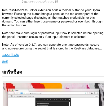
จำนวนคะแนนรวมทั้งหมด:
15
KeePass/MacPass Helper extension adds a toolbar button to your Opera
browser. Pressing the button brings a panel at the top center part of the
currently selected page displaying all the matched credentials for this
domain. You can either insert user-name or password or even both through
the action buttons.
Note that make sure login or password input box is selected before opening
the panel. Insertion occurs only if an input element is selected.
Note: As of version 0.3.7, you can generate one-time passwords (secure
and non-secure) using the secret that is stored in the KeePass database...
แสดงเพิ่มเติม
สิทธิ์
สกรีนช็อต
ส่วน
ขยาย
นี้
สามารถ
เข้า
ถึง
ข้อมูล
ของ
คุณ