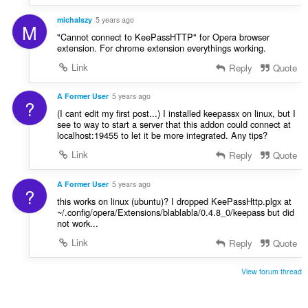
michalszy
5 years ago
M
"Cannot connect to KeePassHTTP" for Opera browser
extension. For chrome extension everythings working.
Link
Reply
Quote
A Former User
5 years ago
?
(I cant edit my first post...) I installed keepassx on linux, but I
see to way to start a server that this addon could connect at
localhost:19455 to let it be more integrated. Any tips?
Link
Reply
Quote
A Former User
5 years ago
?
this works on linux (ubuntu)? I dropped KeePassHttp.plgx at
~/.config/opera/Extensions/blablabla/0.4.8_0/keepass but did
not work...
Link
Reply
Quote
View forum thread