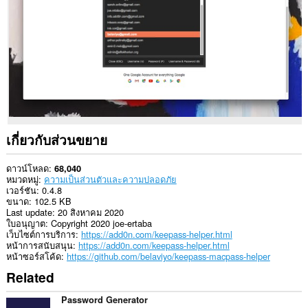
ใน
เว็บไซต์
ทั้งหมด
This
extension
can
exchange
messages
with
programs
other
than
เกี่ยวกับส่วนขยาย
Opera.
This
ดาวน์โหลด
68,040
extension
หมวดหมู่
ความเป็นส่วนตัวและความปลอดภัย
can
เวอร์ชัน
0.4.8
create
ขนาด
102.5 KB
rich
Last update
20 สิงหาคม 2020
notifications
ใบอนุญาต
Copyright 2020 joe-ertaba
and
เว็บไซต์การบริการ
https://add0n.com/keepass-helper.html
display
หน้าการสนับสนุน
https://add0n.com/keepass-helper.html
them
หน้าซอร์สโค้ด
https://github.com/belaviyo/keepass-macpass-helper
to
Related
you
in
the
Password Generator