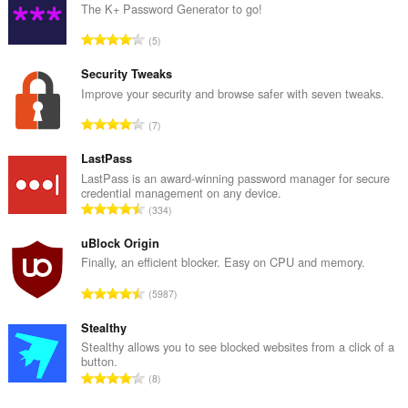
system
The K+ Password Generator to go!
tray.
จำ
5
ส่วน
น
ขยาย
ว
นี้
Security Tweaks
สามารถ
น
Improve your security and browse safer with seven tweaks.
เข้า
ค
ถึง
จำ
7
ะ
แท็บ
น
แ
และ
ว
LastPass
กิจกรรม
น
การ
น
LastPass is an award-winning password manager for secure
น
ท่อง
credential management on any device.
ค
ร
เว็บ
จำ
334
ะ
ว
ของ
น
แ
คุณ
ม
ว
uBlock Origin
น
ทั้
น
Finally, an efficient blocker. Easy on CPU and memory.
น
ง
ค
ร
จำ
ห
5987
ะ
ว
น
ม
แ
ม
ว
Stealthy
ด
น
ทั้
น
:
Stealthy allows you to see blocked websites from a click of a
น
ง
button.
ค
ร
จำ
ห
8
ะ
ว
น
ม
แ