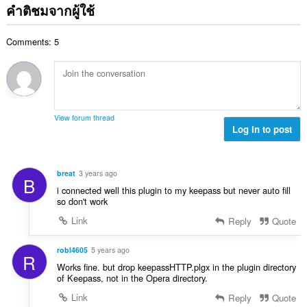
ม
ว
ด
คำติชมจากผู้ใช้
น
ทั้
น
:
น
ง
ค
ร
ห
Comments: 5
ะ
ว
ม
แ
ม
ด
น
ทั้
:
น
ง
ร
ห
ว
ม
View forum thread
ม
Log in to post
ด
ทั้
:
ง
ห
breat
3 years ago
B
ม
i connected well this plugin to my keepass but never auto fill
ด
so don't work
:
Link
Reply
Quote
robl4605
5 years ago
R
Works fine. but drop keepassHTTP.plgx in the plugin directory
of Keepass, not in the Opera directory.
Link
Reply
Quote