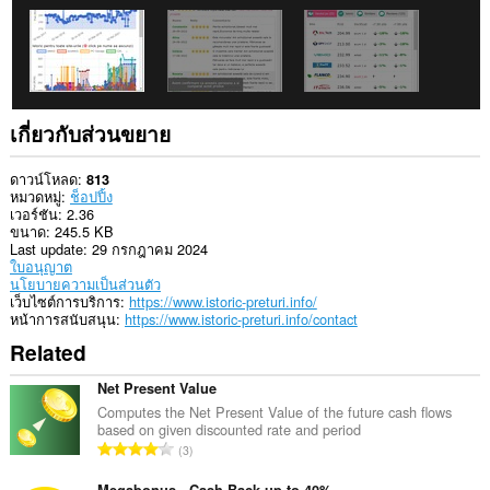
กิจกรรม
การ
ท่อง
เว็บ
ของ
คุณ
เกี่ยวกับส่วนขยาย
ดาวน์โหลด
813
หมวดหมู่
ช็อปปิ้ง
เวอร์ชัน
2.36
ขนาด
245.5 KB
Last update
29 กรกฎาคม 2024
ใบอนุญาต
นโยบายความเป็นส่วนตัว
เว็บไซต์การบริการ
https://www.istoric-preturi.info/
หน้าการสนับสนุน
https://www.istoric-preturi.info/contact
Related
Net Present Value
Computes the Net Present Value of the future cash flows
based on given discounted rate and period
จำ
3
น
Megabonus - Cash Back up to 40%