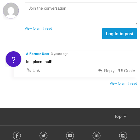
แ
ม
ด
น
ทั้
:
น
ง
ร
ห
ว
ม
View forum thread
ม
Log in to post
ด
ทั้
:
ง
ห
A Former User
3 years ago
?
ม
Imi place mult!
ด
:
Link
Reply
Quote
View forum thread
Top
F
Facebook
Twitter
Youtube
LinkedIn
Instag
o