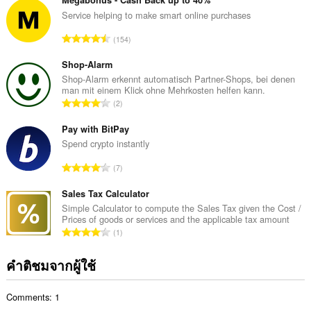
ว
น
Service helping to make smart online purchases
ค
จำ
154
ะ
น
แ
ว
Shop-Alarm
น
น
Shop-Alarm erkennt automatisch Partner-Shops, bei denen
น
man mit einem Klick ohne Mehrkosten helfen kann.
ค
ร
จำ
2
ะ
ว
น
แ
ม
ว
Pay with BitPay
น
ทั้
น
Spend crypto instantly
น
ง
ค
ร
จำ
ห
7
ะ
ว
น
ม
แ
ม
ว
Sales Tax Calculator
ด
น
ทั้
น
:
Simple Calculator to compute the Sales Tax given the Cost /
น
ง
Prices of goods or services and the applicable tax amount
ค
ร
จำ
ห
1
ะ
ว
น
ม
แ
ม
ว
ด
คำติชมจากผู้ใช้
น
ทั้
น
:
น
ง
ค
ร
ห
Comments: 1
ะ
ว
ม