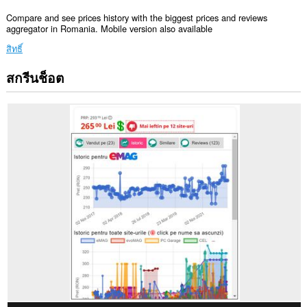
Compare and see prices history with the biggest prices and reviews
aggregator in Romania. Mobile version also available
สิทธิ์
สกรีนช็อต
ส่วน
ขยาย
นี้
สามารถ
เข้า
ถึง
ข้อมูล
ของ
คุณ
ใน
เว็บไซต์
ทั้งหมด
ส่วน
ขยาย
นี้
สามารถ
เข้า
ถึง
แท็บ
และ