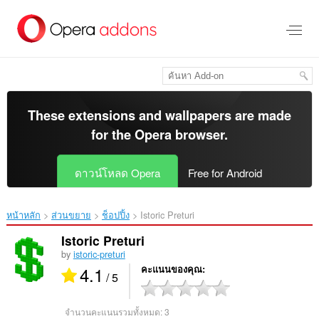
ข้าม
ไป
ที่
เนื้อหา
หลัก
These extensions and wallpapers are made
for the
Opera browser
.
ดาวน์โหลด Opera
Free for Android
หน้าหลัก
ส่วนขยาย
ช็อปปิ้ง
Istoric Preturi‎
Istoric Preturi
by
istoric-preturi
4.1
คะแนนของคุณ
/ 5
จำนวนคะแนนรวมทั้งหมด:
3