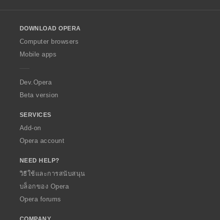
l
l
o
DOWNLOAD OPERA
w
O
Computer browsers
p
Mobile apps
e
r
a
Dev.Opera
Beta version
SERVICES
Add-on
Opera account
NEED HELP?
วิธีใช้และการสนับสนุน
บล็อกของ Opera
Opera forums
COMPANY