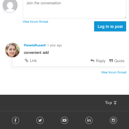
ด
น
ทั้
:
น
ง
ร
ห
ว
ม
View forum thread
ม
Log in to post
ด
ทั้
:
ง
ห
PamelaRussell
1 year ago
ม
convenient add
ด
:
Link
Reply
Quote
View forum thread
Top
F
Facebook
Twitter
Youtube
LinkedIn
Instag
o
l