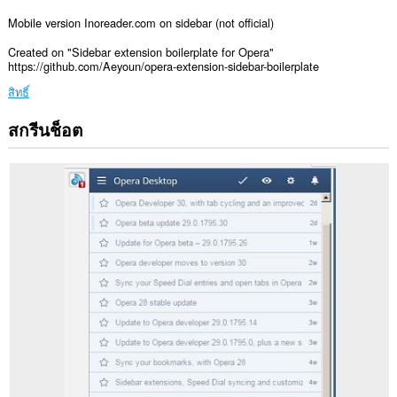
Mobile version Inoreader.com on sidebar (not official)
Created on "Sidebar extension boilerplate for Opera"
https://github.com/Aeyoun/opera-extension-sidebar-boilerplate
สิทธิ์
สกรีนช็อต
ส่วน
ขยาย
นี้
สามารถ
เข้า
ถึง
ข้อมูล
ของ
คุณ
ใน
บาง
เว็บไซต์
ส่วน
ขยาย
นี้
จะ
เพิ่ม
กรอบ