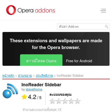
ข้าม
ไป
ที่
เนื้อหา
หลัก
These extensions and wallpapers are made
for the
Opera browser
.
ดาวน์โหลด Opera
Free for Android
หน้าหลัก
ส่วนขยาย
ประสิทธิภาพ
InoReader Sidebar‎
InoReader Sidebar
by
stayathome
4.2
คะแนนของคุณ
/ 5
จำนวนคะแนนรวมทั้งหมด:
12