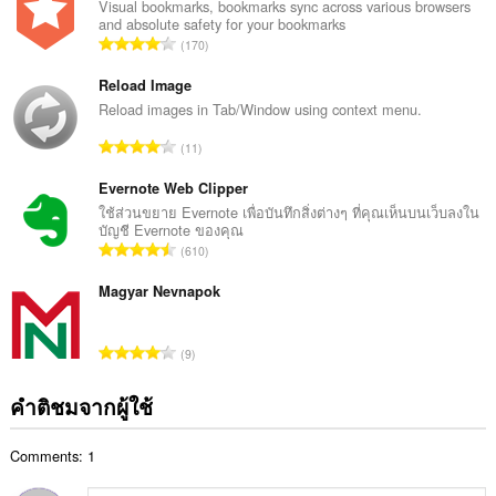
น
Visual bookmarks, bookmarks sync across various browsers
and absolute safety for your bookmarks
ค
จำ
170
ะ
น
แ
ว
Reload Image
น
น
Reload images in Tab/Window using context menu.
น
ค
ร
จำ
11
ะ
ว
น
แ
ม
ว
Evernote Web Clipper
น
ทั้
น
ใช้ส่วนขยาย Evernote เพื่อบันทึกสิ่งต่างๆ ที่คุณเห็นบนเว็บลงใน
น
ง
บัญชี Evernote ของคุณ
ค
ร
จำ
ห
610
ะ
ว
น
ม
แ
ม
ว
Magyar Nevnapok
ด
น
ทั้
น
:
น
ง
ค
ร
จำ
ห
9
ะ
ว
น
ม
แ
ม
ว
ด
คำติชมจากผู้ใช้
น
ทั้
น
:
น
ง
ค
ร
ห
Comments: 1
ะ
ว
ม
แ
ม