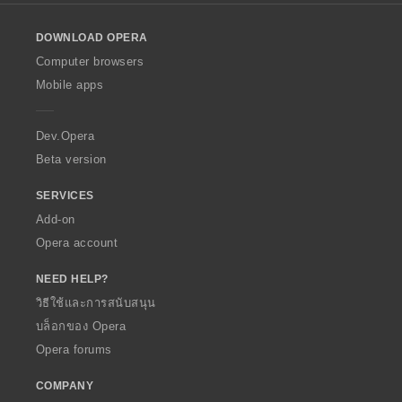
l
o
DOWNLOAD OPERA
w
O
Computer browsers
p
Mobile apps
e
r
a
Dev.Opera
Beta version
SERVICES
Add-on
Opera account
NEED HELP?
วิธีใช้และการสนับสนุน
บล็อกของ Opera
Opera forums
COMPANY