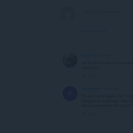
View forum thread
oliyayna
1 year ago
из-за работы много закладо
выручает
Link
pflegendeEF
1 year ago
P
Es wird nach Beginn der "Impo
Screenshot angezeigt. Nach Be
keine Lesezeichen für Import"
Link