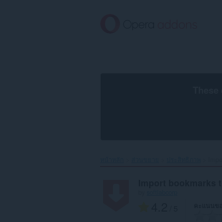
ข้าม
ไป
ที่
เนื้อหา
หลัก
These 
หน้าหลัก
ส่วนขยาย
ประสิทธิภาพ
Impo
Import bookmarks t
by
softlabcorp
4.2
คะแนนขอ
/ 5