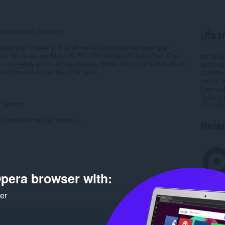
tavi bookmark manager
เกี่ย
allows you to save and synchronize bookmarks between your
top or Windows and Mac OS PC; iOS devices (iPhone,iPad, iPod
ดาวน์โ
ou can easily switch across devices. When changing bookmarks on
หมวดหมู่
y synchronize across the other ones.
เวอร์ชัน
ขนาด
9
Last up
ใบอนุญ
t access;
เว็บไซต์
e available on any browser...
Rela
pera browser with:
ker