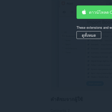
ของ
คุณ
ดาวน์โหลด 
ใน
บาง
เว็บไซต์
These extensions and wa
This
Extension
ดูทั้งหมด
can
read
and
modify
bookmarks.
ส่วน
ขยาย
นี้
สามารถ
เข้า
ถึง
แท็บ
และ
กิจกรรม
การ
คำติชมจากผู้ใช้
ท่อง
เว็บ
ของ
Comments: 2
คุณ