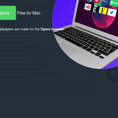
Opera
Free for Mac
llpapers are made for the
Opera browser
.