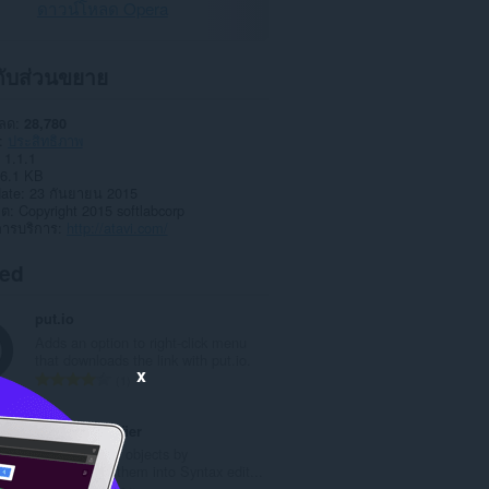
ดาวน์โหลด Opera
วกับส่วนขยาย
หลด
28,780
ประสิทธิภาพ
1.1.1
6.1 KB
date
23 กันยายน 2015
าต
Copyright 2015 softlabcorp
การบริการ
http://atavi.com/
ted
put.io
Adds an option to right-click menu
that downloads the link with put.io.
x
จำ
1
น
ว
JSON Beautifier
น
Display JSON objects by
ค
transforming them into Syntax edit...
ะ