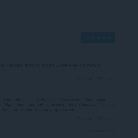
Log in to post
к в браузере, поэтому это расширение действительно
Reply
Quote
rtvorbereitung" eine Seite mit den Lesezeichen ähnl. obigem
tätigung des Importbuttons erscheint ein Meldungsalert "Es gibt
. Verhalten ist ohne Änderung reproduzierbar.
Reply
Quote
View forum thread