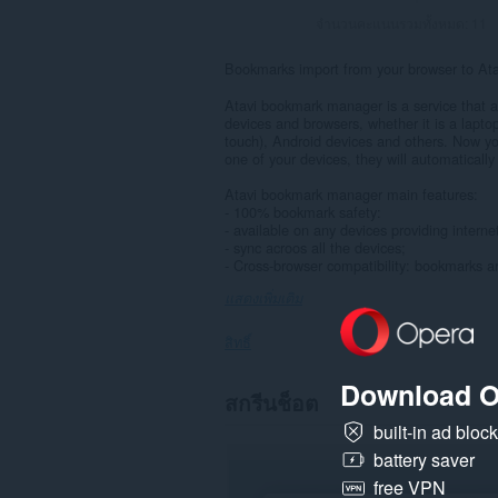
จำนวนคะแนนรวมทั้งหมด:
11
Bookmarks import from your browser to A
Atavi bookmark manager is a service that 
devices and browsers, whether it is a lap
touch), Android devices and others. Now y
one of your devices, they will automaticall
Atavi bookmark manager main features:
- 100% bookmark safety:
- available on any devices providing interne
- sync acroos all the devices;
- Cross-browser compatibility: bookmarks ar
แสดงเพิ่มเติม
สิทธิ์
Download O
ส่วน
สกรีนช็อต
ขยาย
นี้
built-in ad bloc
สามารถ
battery saver
เข้า
ถึง
free VPN
ข้อมูล