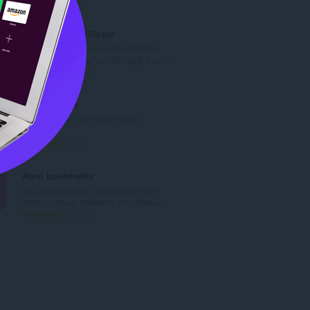
จำ
24
แ
น
น
ว
Evernote Web Clipper
น
น
ใช้ส่วนขยาย Evernote เพื่อบันทึกสิ่ง
ร
ค
ต่างๆ ที่คุณเห็นบนเว็บลงในบัญชี Eve...
ว
ะ
จำ
610
ม
แ
น
ทั้
น
ว
RSS Detector
ง
น
น
RSS Detector for Smart RSS
ห
ร
ค
extension.
ม
ว
ะ
จำ
64
ด
ม
แ
น
:
ทั้
น
ว
Atavi bookmarks
ง
น
น
Visual bookmarks, bookmarks sync
ห
ร
ค
across various browsers and absolu...
ม
ว
ะ
จำ
170
ด
ม
แ
น
:
ทั้
น
ว
ง
น
น
ห
ร
ค
ม
ว
ะ
ด
ม
แ
:
ทั้