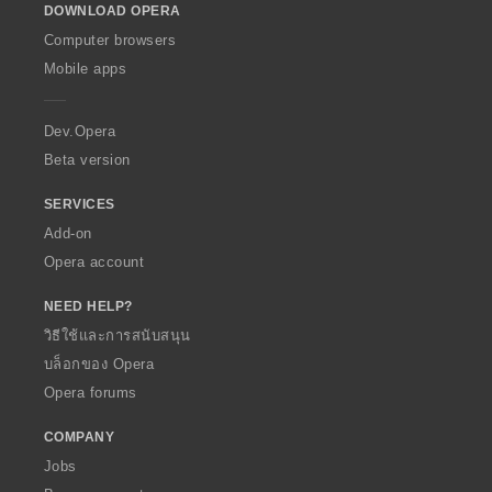
DOWNLOAD OPERA
w
O
Computer browsers
p
Mobile apps
e
r
a
Dev.Opera
Beta version
SERVICES
Add-on
Opera account
NEED HELP?
วิธีใช้และการสนับสนุน
บล็อกของ Opera
Opera forums
COMPANY
Jobs