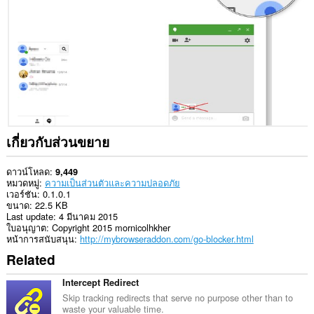
บาง
เว็บไซต์
ส่วน
ขยาย
นี้
สามารถ
เข้า
ถึง
แท็บ
และ
กิจกรรม
เกี่ยวกับส่วนขยาย
การ
ท่อง
เว็บ
ดาวน์โหลด
9,449
ของ
หมวดหมู่
ความเป็นส่วนตัวและความปลอดภัย
คุณ
เวอร์ชัน
0.1.0.1
ขนาด
22.5 KB
Last update
4 มีนาคม 2015
ใบอนุญาต
Copyright 2015 mornicolhkher
หน้าการสนับสนุน
http://mybrowseraddon.com/go-blocker.html
Related
Intercept Redirect
Skip tracking redirects that serve no purpose other than to
waste your valuable time.