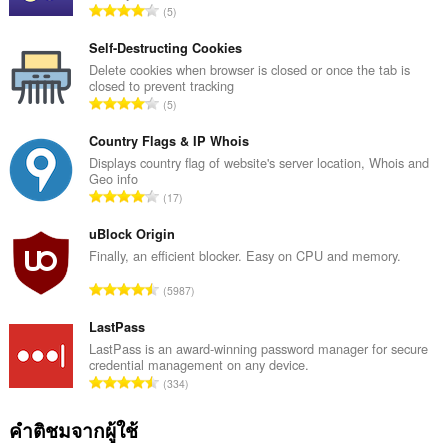
จำ
5
น
ว
Self-Destructing Cookies
น
Delete cookies when browser is closed or once the tab is
closed to prevent tracking
ค
จำ
5
ะ
น
แ
ว
Country Flags & IP Whois
น
น
Displays country flag of website's server location, Whois and
น
Geo info
ค
ร
จำ
17
ะ
ว
น
แ
ม
ว
uBlock Origin
น
ทั้
น
Finally, an efficient blocker. Easy on CPU and memory.
น
ง
ค
ร
จำ
ห
5987
ะ
ว
น
ม
แ
ม
ว
LastPass
ด
น
ทั้
น
:
LastPass is an award-winning password manager for secure
น
ง
credential management on any device.
ค
ร
จำ
ห
334
ะ
ว
น
ม
แ
ม
ว
ด
คำติชมจากผู้ใช้
น
ทั้
น
: