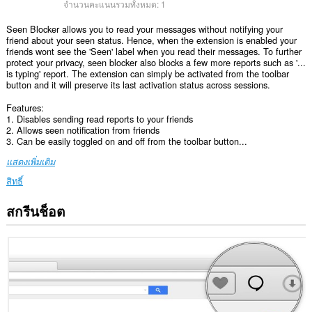
จำนวนคะแนนรวมทั้งหมด:
1
Seen Blocker allows you to read your messages without notifying your
friend about your seen status. Hence, when the extension is enabled your
friends wont see the 'Seen' label when you read their messages. To further
protect your privacy, seen blocker also blocks a few more reports such as '...
is typing' report. The extension can simply be activated from the toolbar
button and it will preserve its last activation status across sessions.
Features:
1. Disables sending read reports to your friends
2. Allows seen notification from friends
3. Can be easily toggled on and off from the toolbar button...
แสดงเพิ่มเติม
สิทธิ์
สกรีนช็อต
ส่วน
ขยาย
นี้
สามารถ
เข้า
ถึง
ข้อมูล
ของ
คุณ
ใน