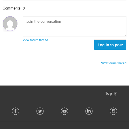
น
ง
ค
ร
ห
Comments: 0
ะ
ว
ม
แ
ม
ด
น
ทั้
:
น
ง
ร
ห
ว
ม
View forum thread
ม
Log in to post
ด
ทั้
:
ง
ห
View forum thread
ม
ด
:
Top
F
Facebook
Twitter
Youtube
LinkedIn
Instag
o
l
l
o