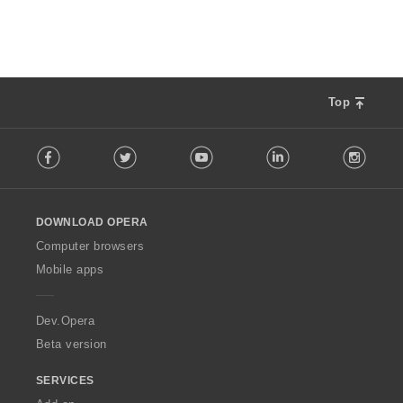
ห
ม
ด
:
Top
F
Facebook
Twitter
Youtube
LinkedIn
Instag
o
l
l
o
DOWNLOAD OPERA
w
O
Computer browsers
p
Mobile apps
e
r
a
Dev.Opera
Beta version
SERVICES