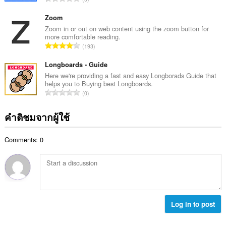
ะ
ว
น
แ
ม
ว
Zoom
น
ทั้
น
Zoom in or out on web content using the zoom button for
น
ง
more comfortable reading.
ค
ร
จำ
ห
193
ะ
ว
น
ม
แ
ม
ว
Longboards - Guide
ด
น
ทั้
น
:
Here we're providing a fast and easy Longborads Guide that
น
ง
helps you to Buying best Longboards.
ค
ร
จำ
ห
0
ะ
ว
น
ม
แ
ม
ว
ด
คำติชมจากผู้ใช้
น
ทั้
น
:
น
ง
ค
ร
ห
Comments: 0
ะ
ว
ม
แ
ม
ด
น
ทั้
:
น
ง
ร
ห
ว
ม
ม
Log in to post
ด
ทั้
:
ง