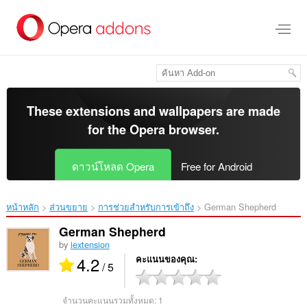
ข้าม
ไป
ที่
เนื้อหา
หลัก
These extensions and wallpapers are made
for the
Opera browser
.
ดาวน์โหลด Opera
Free for Android
หน้าหลัก
ส่วนขยาย
การช่วยสำหรับการเข้าถึง
German Shepherd‎
German Shepherd
by
iextension
4.2
คะแนนของคุณ
/ 5
จำนวนคะแนนรวมทั้งหมด:
1