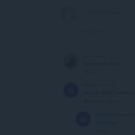
to
communicate
with
this
extension.
View forum thread
oqiii
1 year ago
it's quite good, works
Link
S4LChat
3 years ago
S
can I use chatGPT extension 
Collapse
Link
Windygod008
2 years ag
W
@s4lchat
no
Link