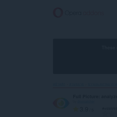
ข้าม
ไป
ที่
เนื้อหา
หลัก
These 
หน้าหลัก
ส่วนขยาย
ข่าวและสภาพอากา
Full Picture: analy
by
dropcatcher
3.9
คะแนนขอ
/ 5