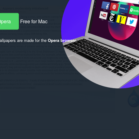
Opera
Free for Mac
llpapers are made for the
Opera browser
.