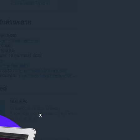
ดาวน์โหลด Opera
วกับส่วนขยาย
หลด
5,081
ข่าวและสภาพอากาศ
0.9.9
10.9 KB
date
16 กุมภาพันธ์ 2023
าต
วามเป็นส่วนตัว
การบริการ
https://www.fullpicture.app/
สนับสนุน
https://www.fullpicture.app/contact
ted
GiaLaiPc
GiaLaiPc is all about News ,
Knowledge , cryptocureencym , Tec...
x
จำ
0
น
ว
DJs Mobiles
น
Latest mobile tech news, specs &