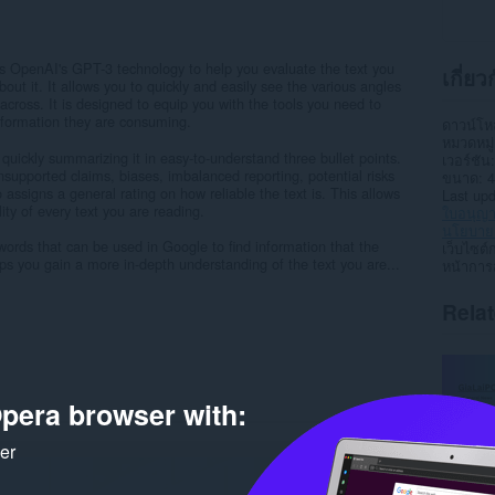
ses OpenAI's GPT-3 technology to help you evaluate the text you
เกี่ย
ut it. It allows you to quickly and easily see the various angles
across. It is designed to equip you with the tools you need to
information they are consuming.
ดาวน์โ
หมวดหมู่
y quickly summarizing it in easy-to-understand three bullet points.
เวอร์ชัน
 unsupported claims, biases, imbalanced reporting, potential risks
ขนาด
4
 assigns a general rating on how reliable the text is. This allows
Last up
lity of every text you are reading.
ใบอนุญ
นโยบายค
ywords that can be used in Google to find information that the
เว็บไซต์
lps you gain a more in-depth understanding of the text you are...
หน้าการ
Rela
pera browser with:
ker