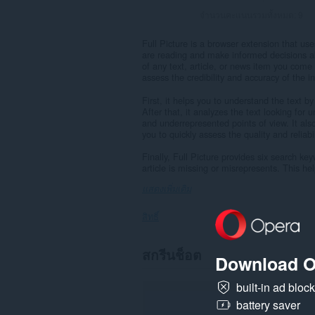
จำนวนคะแนนรวมทั้งหมด:
9
Full Picture is a browser extension that u
are reading and make informed decisions abo
of any text, article, or news item you come 
assess the credibility and accuracy of the 
First, it helps you to understand the text b
After that, it analyzes the text looking for
and underrepresented points of view. It also
you to quickly assess the quality and reliabi
Finally, Full Picture provides six search ke
article is missing or misrepresents. This he
แสดงเพิ่มเติม
สิทธิ์
ส่วน
สกรีนช็อต
Download O
ขยาย
นี้
สามารถ
built-in ad bloc
เข้า
ถึง
battery saver
ข้อมูล