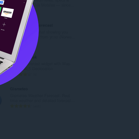
ค
reviews from DJs Mobiles — since...
ะ
จำ
0
แ
น
น
ว
Tiny Weather Forecast
น
น
Tiny extension what showing you
ร
ค
weather forecast from yr.no (Norwe...
ว
ะ
จำ
8
ม
แ
น
ทั้
น
ว
Weather Week
ง
น
น
Weather forecast widget with Map
ห
ร
ค
and HTML5 Geolocation
ม
ว
ะ
จำ
6
ด
ม
แ
น
:
ทั้
น
ว
Gismeteo
ง
น
น
Gismeteo Weather Forecast. Real
ห
ร
ค
time weather and detailed forecast...
ม
ว
ะ
จำ
460
ด
ม
แ
น
:
ทั้
น
ว
ง
น
น
ห
ร
ค
ม
ว
ะ