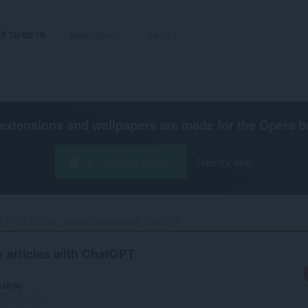
ส่วนขยาย
Wallpapers
พัฒนา
extensions and wallpapers are made for the
Opera b
ดาวน์โหลด Opera
Free for Mac
ศ
Full Picture: analyze articles with ChatGPT‎
ze articles with ChatGPT
งคุณ