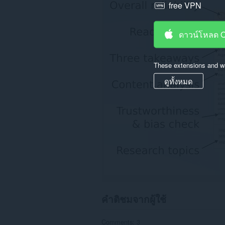
free VPN
ของ
คุณ
ใน
เว็บไซต์
ดาวน์โหลด 
ทั้งหมด
ส่วน
ขยาย
These extensions and wa
นี้
สามารถ
ดูทั้งหมด
เข้า
ถึง
ข้อมูล
ของ
คุณ
ใน
บาง
เว็บไซต์
This
permission
allows
other
installed
คำติชมจากผู้ใช้
extensions
and
web
Comments: 3
pages