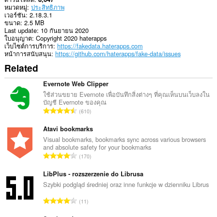
หมวดหมู่
ประสิทธิภาพ
เวอร์ชัน
2.18.3.1
ขนาด
2.5 MB
Last update
10 กันยายน 2020
ใบอนุญาต
Copyright 2020 haterapps
เว็บไซต์การบริการ
https://fakedata.haterapps.com
หน้าการสนับสนุน
https://github.com/haterapps/fake-data/issues
Related
Evernote Web Clipper
ใช้ส่วนขยาย Evernote เพื่อบันทึกสิ่งต่างๆ ที่คุณเห็นบนเว็บลงใน
บัญชี Evernote ของคุณ
จำ
610
น
ว
Atavi bookmarks
น
Visual bookmarks, bookmarks sync across various browsers
and absolute safety for your bookmarks
ค
จำ
170
ะ
น
แ
ว
LibPlus - rozszerzenie do Librusa
น
น
Szybki podgląd średniej oraz inne funkcje w dzienniku Librus
น
ค
ร
จำ
11
ะ
ว
น
แ
ม