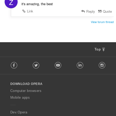
Z
ม
it's amazing, the best
ด
:
Link
Reply
Quote
View forum thread
Top
F
Facebook
Twitter
Youtube
LinkedIn
Instag
o
l
l
o
DOWNLOAD OPERA
w
O
Computer browsers
p
Mobile apps
e
r
a
Dev.Opera