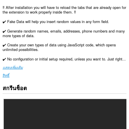
‼️ After installation you will have to reload the tabs that are already open for
the extension to work properly inside them. ‼️
✔️ Fake Data will help you insert random values in any form field.
✔️ Generate random names, emails, addresses, phone numbers and many
more types of data.
✔️ Create your own types of data using JavaScript code, which opens
unlimited possibilities.
✔️ No configuration or initial setup required, unless you want to. Just right...
แสดงเพิ่มเติม
สิทธิ์
สกรีนช็อต
ส่วน
ขยาย
นี้
สามารถ
เข้า
ถึง
ข้อมูล
ของ
คุณ