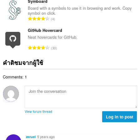
ว
Symboard
น
ทั้
น
Board with a symbols to use it in browsing and work. Copy
น
ง
symbol on click.
ค
ร
จำ
ห
4
ะ
ว
น
ม
แ
ม
ว
GitHub Hovercard
ด
น
ทั้
น
:
Neat hovercards for GitHub.
น
ง
ค
ร
จำ
ห
30
ะ
ว
น
ม
แ
ม
ว
ด
คำติชมจากผู้ใช้
น
ทั้
น
:
น
ง
ค
ร
ห
Comments: 1
ะ
ว
ม
แ
ม
ด
น
ทั้
:
น
ง
ร
ห
ว
ม
View forum thread
ม
Log in to post
ด
ทั้
:
ง
ห
zeruel
5 years ago