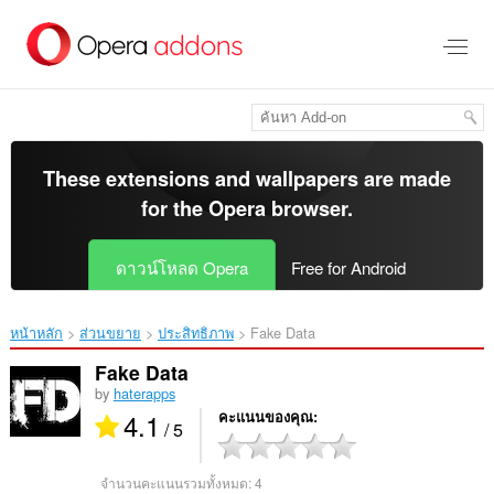
ข้าม
ไป
ที่
เนื้อหา
หลัก
These extensions and wallpapers are made
for the
Opera browser
.
ดาวน์โหลด Opera
Free for Android
หน้าหลัก
ส่วนขยาย
ประสิทธิภาพ
Fake Data‎
Fake Data
by
haterapps
4.1
คะแนนของคุณ
/ 5
จำนวนคะแนนรวมทั้งหมด:
4